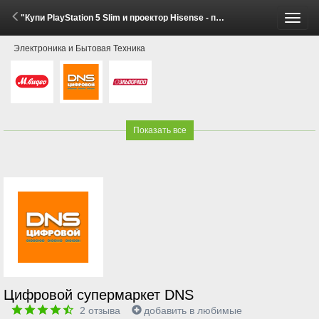
"Купи PlayStation 5 Slim и проектор Hisense - получи скидку!" (7 Мая - 7 Июня 2026)
Пере
Электроника и Бытовая Техника
меню
Показать все
Цифровой супермаркет DNS
2
отзыва
добавить в любимые