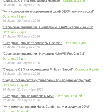
Осталось
3
дня
"Скидка за СБП на телевизоры Hisense!"
28 Июля - 10 Августа 2026
"Купи холодильник и морозильный шкаф DEXP - получи скидку!"
Осталось
23
дня
28 Июля - 30 Августа 2026
"Сервисные привилегии | Смартфоны HUAWEI серии Pura 90s"
Осталось
23
дня
27 Июля - 30 Августа 2026
Осталось
4
дня
"Выгодные цены на телевизоры Hisense!"
27 Июля - 11 Августа 2026
"Сервисные привилегии | Наушники HUAWEI FreeClip 2 S"
Осталось
23
дня
27 Июля - 30 Августа 2026
Осталось
9
дней
"Скидка за СБП на кофемашины Philips и Saeco!"
24 Июля - 16 Августа 2026
"Скидка 15% на систему фильтрации при покупке картриджа!"
Осталось
45
дней
24 Июля - 21 Сентября 2026
Осталось
15
дней
"Выгодные цены на моноблоки MSI!"
22 Июля - 22 Августа 2026
"Купи комплект техники Haier, Candy - получи скидку до 20%!"
Осталось
10
дней