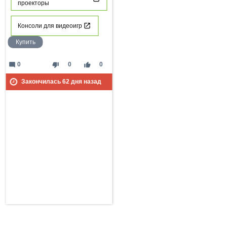
проекторы
Консоли для видеоигр
Купить
mode_comment
thumb_down
thumb_up
0
0
0
Закончилась
62
дня назад