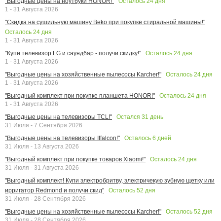
Осталось
24
дня
"Выгодные цены на ноутбуки HONOR!"
1 - 31 Августа 2026
"Скидка на сушильную машину Beko при покупке стиральной машины!"
Осталось
24
дня
1 - 31 Августа 2026
Осталось
24
дня
"Купи телевизор LG и саундбар - получи скидку!"
1 - 31 Августа 2026
Осталось
24
дня
"Выгодные цены на хозяйственные пылесосы Karcher!"
1 - 31 Августа 2026
Осталось
24
дня
"Выгодный комплект при покупке планшета HONOR!"
1 - 31 Августа 2026
Остался
31
день
"Выгодные цены на телевизоры TCL!"
31 Июля - 7 Сентября 2026
Осталось
6
дней
"Выгодные цены на телевизоры Iffalcon!"
31 Июля - 13 Августа 2026
Осталось
24
дня
"Выгодный комплект при покупке товаров Xiaomi!"
31 Июля - 31 Августа 2026
"Выгодный комплект! Купи электробритву, электричекую зубную щетку или
Осталось
52
дня
ирригатор Redmond и получи скид"
31 Июля - 28 Сентября 2026
Осталось
52
дня
"Выгодные цены на хозяйственные пылесосы Karcher!"
31 Июля - 28 Сентября 2026