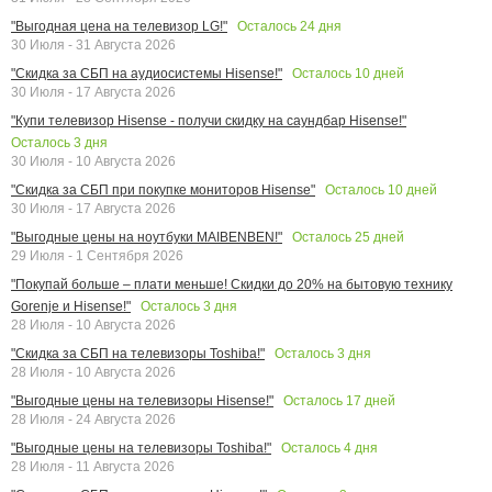
Осталось
24
дня
"Выгодная цена на телевизор LG!"
30 Июля - 31 Августа 2026
Осталось
10
дней
"Скидка за СБП на аудиосистемы Hisense!"
30 Июля - 17 Августа 2026
"Купи телевизор Hisense - получи скидку на саундбар Hisense!"
Осталось
3
дня
30 Июля - 10 Августа 2026
Осталось
10
дней
"Скидка за СБП при покупке мониторов Hisense"
30 Июля - 17 Августа 2026
Осталось
25
дней
"Выгодные цены на ноутбуки MAIBENBEN!"
29 Июля - 1 Сентября 2026
"Покупай больше – плати меньше! Скидки до 20% на бытовую технику
Осталось
3
дня
Gorenje и Hisense!"
28 Июля - 10 Августа 2026
Осталось
3
дня
"Скидка за СБП на телевизоры Toshiba!"
28 Июля - 10 Августа 2026
Осталось
17
дней
"Выгодные цены на телевизоры Hisense!"
28 Июля - 24 Августа 2026
Осталось
4
дня
"Выгодные цены на телевизоры Toshiba!"
28 Июля - 11 Августа 2026