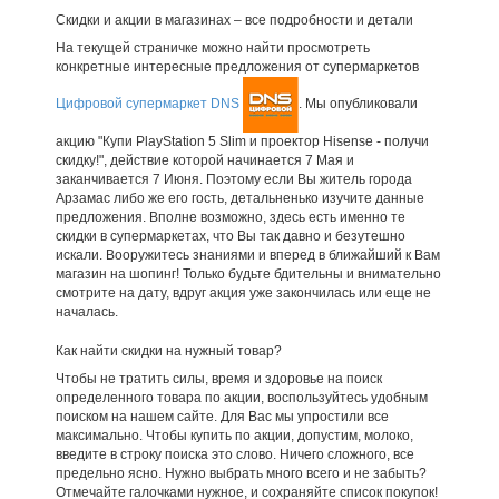
Скидки и акции в магазинах – все подробности и детали
На текущей страничке можно найти просмотреть
конкретные интересные предложения от супермаркетов
Цифровой супермаркет DNS
. Мы опубликовали
акцию "Купи PlayStation 5 Slim и проектор Hisense - получи
скидку!", действие которой начинается 7 Мая и
заканчивается 7 Июня. Поэтому если Вы житель города
Арзамас либо же его гость, детальненько изучите данные
предложения. Вполне возможно, здесь есть именно те
скидки в супермаркетах, что Вы так давно и безутешно
искали. Вооружитесь знаниями и вперед в ближайший к Вам
магазин на шопинг! Только будьте бдительны и внимательно
смотрите на дату, вдруг акция уже закончилась или еще не
началась.
Как найти скидки на нужный товар?
Чтобы не тратить силы, время и здоровье на поиск
определенного товара по акции, воспользуйтесь удобным
поиском на нашем сайте. Для Вас мы упростили все
максимально. Чтобы купить по акции, допустим, молоко,
введите в строку поиска это слово. Ничего сложного, все
предельно ясно. Нужно выбрать много всего и не забыть?
Отмечайте галочками нужное, и сохраняйте список покупок!