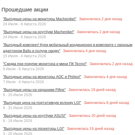
Прошедшие акции
Закончилась
2
дня назад
"Выгодные цены на мониторы Machenike!"
24 Июля - 6 Августа 2026
Закончилась
2
дня назад
"Выгодные цены на ноутбуки Machenike!"
24 Июля - 6 Августа 2026
"Выгодный комплект! Купи мобильный кондиционер в комплекте с оконным
Закончилась
4
дня назад
адаптером Ballu и получи скидку"
15 Июля - 4 Августа 2026
Закончилась
2
дня назад
"Скидка при покупке монитора и мини ПК Tecno!"
9 Июля - 6 Августа 2026
Закончилась
4
дня назад
"Выгодные цены на мониторы AOC и Philips!"
7 Июля - 4 Августа 2026
Закончилась
19
дней назад
"Выгодные цены на наушники Fifine"
6 - 20 Июля 2026
Закончилась
8
дней назад
"Выгодная цена на портативную колонку LG!"
6 - 31 Июля 2026
Закончилась
20
дней назад
"Выгодные цены на ноутбуки ASUS!"
6 - 19 Июля 2026
Закончилась
19
дней назад
"Выгодные цены на проекторы LG!"
3 - 20 Июля 2026