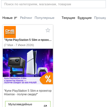
sort
Новые
Рейтинг
Популярные
Текущие
Будущие
Прошед
"Купи PlayStation 5 Slim и проектор Hisense - получи скидку!"
(7 Мая - 7 Июня 2026)
"Купи PlayStation 5 Slim и проектор
Hisense - получи скидку!"
Мультимедийные