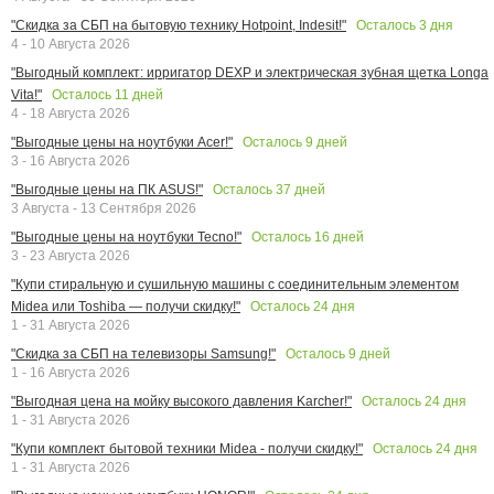
Осталось
3
дня
"Скидка за СБП на бытовую технику Hotpoint, Indesit!"
4 - 10 Августа 2026
"Выгодный комплект: ирригатор DEXP и электрическая зубная щетка Longa
Осталось
11
дней
Vita!"
4 - 18 Августа 2026
Осталось
9
дней
"Выгодные цены на ноутбуки Acer!"
3 - 16 Августа 2026
Осталось
37
дней
"Выгодные цены на ПК ASUS!"
3 Августа - 13 Сентября 2026
Осталось
16
дней
"Выгодные цены на ноутбуки Tecno!"
3 - 23 Августа 2026
"Купи стиральную и сушильную машины с соединительным элементом
Осталось
24
дня
Midea или Toshiba — получи скидку!"
1 - 31 Августа 2026
Осталось
9
дней
"Скидка за СБП на телевизоры Samsung!"
1 - 16 Августа 2026
Осталось
24
дня
"Выгодная цена на мойку высокого давления Karcher!"
1 - 31 Августа 2026
Осталось
24
дня
"Купи комплект бытовой техники Midea - получи скидку!"
1 - 31 Августа 2026