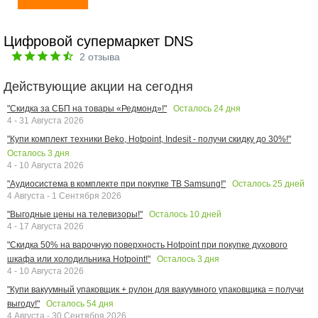
Цифровой супермаркет DNS
2
отзыва
Действующие акции на сегодня
Осталось
24
дня
"Скидка за СБП на товары «Редмонд»!"
4 - 31 Августа 2026
"Купи комплект техники Beko, Hotpoint, Indesit - получи скидку до 30%!"
Осталось
3
дня
4 - 10 Августа 2026
Осталось
25
дней
"Аудиосистема в комплекте при покупке ТВ Samsung!"
4 Августа - 1 Сентября 2026
Осталось
10
дней
"Выгодные цены на телевизоры!"
4 - 17 Августа 2026
"Скидка 50% на варочную поверхность Hotpoint при покупке духового
Осталось
3
дня
шкафа или холодильника Hotpoint!"
4 - 10 Августа 2026
"Купи вакуумный упаковщик + рулон для вакуумного упаковщика = получи
Осталось
54
дня
выгоду!"
4 Августа - 30 Сентября 2026