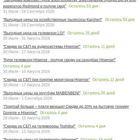
Осталось
53
дня
ирригатор Redmond и получи скид"
31 Июля - 28 Сентября 2026
Осталось
53
дня
"Выгодные цены на хозяйственные пылесосы Karcher!"
31 Июля - 28 Сентября 2026
Осталось
25
дней
"Выгодная цена на телевизор LG!"
30 Июля - 31 Августа 2026
Осталось
11
дней
"Скидка за СБП на аудиосистемы Hisense!"
30 Июля - 17 Августа 2026
"Купи телевизор Hisense - получи скидку на саундбар Hisense!"
Осталось
4
дня
30 Июля - 10 Августа 2026
Осталось
11
дней
"Скидка за СБП при покупке мониторов Hisense"
30 Июля - 17 Августа 2026
Осталось
26
дней
"Выгодные цены на ноутбуки MAIBENBEN!"
29 Июля - 1 Сентября 2026
"Покупай больше – плати меньше! Скидки до 20% на бытовую технику
Осталось
4
дня
Gorenje и Hisense!"
28 Июля - 10 Августа 2026
Осталось
4
дня
"Скидка за СБП на телевизоры Toshiba!"
28 Июля - 10 Августа 2026
Осталось
18
дней
"Выгодные цены на телевизоры Hisense!"