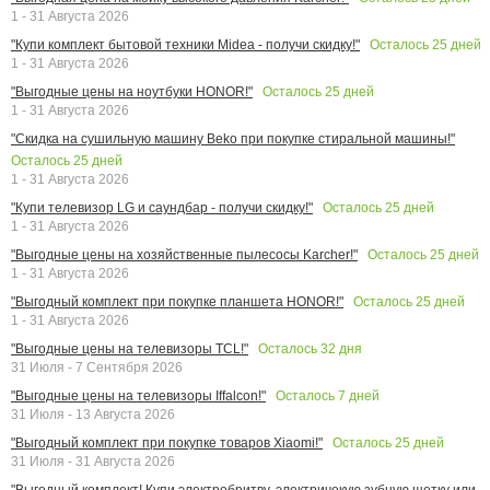
1 - 31 Августа 2026
Осталось
25
дней
"Купи комплект бытовой техники Midea - получи скидку!"
1 - 31 Августа 2026
Осталось
25
дней
"Выгодные цены на ноутбуки HONOR!"
1 - 31 Августа 2026
"Скидка на сушильную машину Beko при покупке стиральной машины!"
Осталось
25
дней
1 - 31 Августа 2026
Осталось
25
дней
"Купи телевизор LG и саундбар - получи скидку!"
1 - 31 Августа 2026
Осталось
25
дней
"Выгодные цены на хозяйственные пылесосы Karcher!"
1 - 31 Августа 2026
Осталось
25
дней
"Выгодный комплект при покупке планшета HONOR!"
1 - 31 Августа 2026
Осталось
32
дня
"Выгодные цены на телевизоры TCL!"
31 Июля - 7 Сентября 2026
Осталось
7
дней
"Выгодные цены на телевизоры Iffalcon!"
31 Июля - 13 Августа 2026
Осталось
25
дней
"Выгодный комплект при покупке товаров Xiaomi!"
31 Июля - 31 Августа 2026
"Выгодный комплект! Купи электробритву, электричекую зубную щетку или