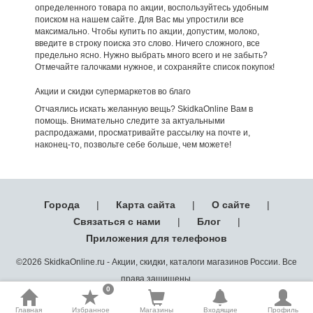
определенного товара по акции, воспользуйтесь удобным
поиском на нашем сайте. Для Вас мы упростили все
максимально. Чтобы купить по акции, допустим, молоко,
введите в строку поиска это слово. Ничего сложного, все
предельно ясно. Нужно выбрать много всего и не забыть?
Отмечайте галочками нужное, и сохраняйте список покупок!
Акции и скидки супермаркетов во благо
Отчаялись искать желанную вещь? SkidkaOnline Вам в
помощь. Внимательно следите за актуальными
распродажами, просматривайте рассылку на почте и,
наконец-то, позвольте себе больше, чем можете!
Города
|
Карта сайта
|
О сайте
|
Связаться с нами
|
Блог
|
Приложения для телефонов
©2026 SkidkaOnline.ru - Акции, скидки, каталоги магазинов России. Все
права защищены.
0
Главная
Избранное
Магазины
Входящие
Профиль