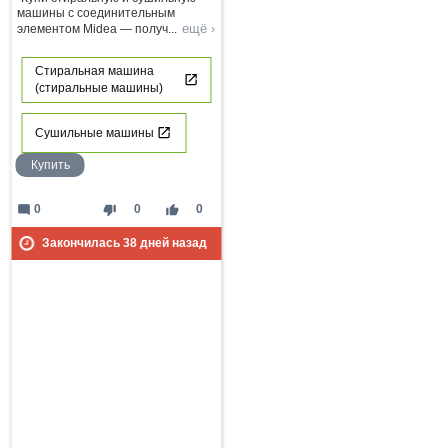
машины с соединительным
ещё ›
элементом Midea — получ
...
Стиральная машина
(стиральные машины)
Сушильные машины
Купить
mode_comment
thumb_down
thumb_up
0
0
0
Закончилась
38
дней назад