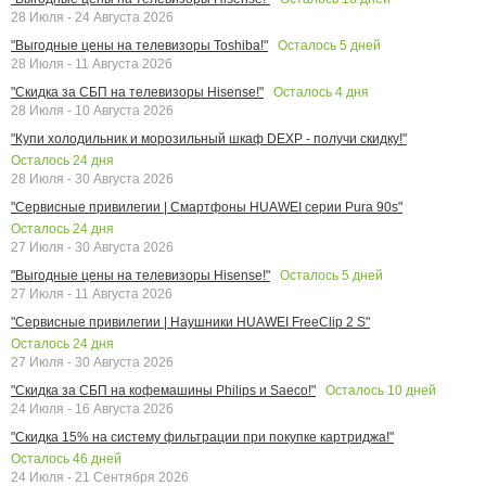
28 Июля - 24 Августа 2026
Осталось
5
дней
"Выгодные цены на телевизоры Toshiba!"
28 Июля - 11 Августа 2026
Осталось
4
дня
"Скидка за СБП на телевизоры Hisense!"
28 Июля - 10 Августа 2026
"Купи холодильник и морозильный шкаф DEXP - получи скидку!"
Осталось
24
дня
28 Июля - 30 Августа 2026
"Сервисные привилегии | Смартфоны HUAWEI серии Pura 90s"
Осталось
24
дня
27 Июля - 30 Августа 2026
Осталось
5
дней
"Выгодные цены на телевизоры Hisense!"
27 Июля - 11 Августа 2026
"Сервисные привилегии | Наушники HUAWEI FreeClip 2 S"
Осталось
24
дня
27 Июля - 30 Августа 2026
Осталось
10
дней
"Скидка за СБП на кофемашины Philips и Saeco!"
24 Июля - 16 Августа 2026
"Скидка 15% на систему фильтрации при покупке картриджа!"
Осталось
46
дней
24 Июля - 21 Сентября 2026