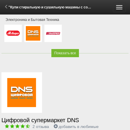
"Купи стиральную и сушильную машины с соединительным элементом Midea — получи скидку 20%!" (1 - 30 Июня 2026)
Пере
Электроника и Бытовая Техника
меню
Показать все
Цифровой супермаркет DNS
2
отзыва
добавить в любимые