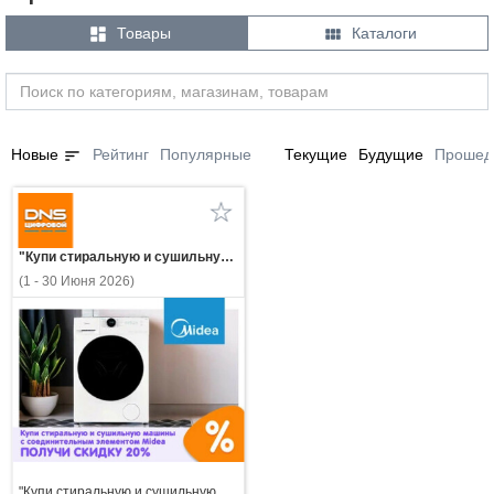


Товары
Каталоги
sort
Новые
Рейтинг
Популярные
Текущие
Будущие
Прошед
"Купи стиральную и сушильную машины с соединительным элементом Midea — получи скидку 20%!"
(1 - 30 Июня 2026)
"Купи стиральную и сушильную