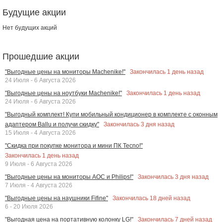
Будущие акции
Нет будущих акций
Прошедшие акции
Закончилась
1
день назад
"Выгодные цены на мониторы Machenike!"
24 Июля - 6 Августа 2026
Закончилась
1
день назад
"Выгодные цены на ноутбуки Machenike!"
24 Июля - 6 Августа 2026
"Выгодный комплект! Купи мобильный кондиционер в комплекте с оконным
Закончилась
3
дня назад
адаптером Ballu и получи скидку"
15 Июля - 4 Августа 2026
"Скидка при покупке монитора и мини ПК Tecno!"
Закончилась
1
день назад
9 Июля - 6 Августа 2026
Закончилась
3
дня назад
"Выгодные цены на мониторы AOC и Philips!"
7 Июля - 4 Августа 2026
Закончилась
18
дней назад
"Выгодные цены на наушники Fifine"
6 - 20 Июля 2026
Закончилась
7
дней назад
"Выгодная цена на портативную колонку LG!"