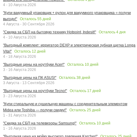
4 - 10 Августа 2026
"Купи вакуумный упаковщик + рулон для вакуумного упаковщика = получи
Осталось
55
дней
выгоду!"
4 Августа - 30 Сентября 2026
Осталось
4
дня
"Скидка за СБП на бытовую технику Hotpoint, Indesit!"
4 - 10 Августа 2026
"Выгодный комплект: ирригатор DEXP и электрическая зубная щетка Longa
Осталось
12
дней
Vita!"
4 - 18 Августа 2026
Осталось
10
дней
"Выгодные цены на ноутбуки Acer!"
3 - 16 Августа 2026
Осталось
38
дней
"Выгодные цены на ПК ASUS!"
3 Августа - 13 Сентября 2026
Осталось
17
дней
"Выгодные цены на ноутбуки Tecno!"
3 - 23 Августа 2026
"Купи стиральную и сушильную машины с соединительным элементом
Осталось
25
дней
Midea или Toshiba — получи скидку!"
1 - 31 Августа 2026
Осталось
10
дней
"Скидка за СБП на телевизоры Samsung!"
1 - 16 Августа 2026
Осталось
25
дней
"Выгодная цена на мойку высокого давления Karcher!"