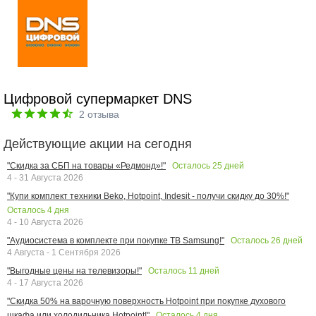
Цифровой супермаркет DNS
2
отзыва
Действующие акции на сегодня
Осталось
25
дней
"Скидка за СБП на товары «Редмонд»!"
4 - 31 Августа 2026
"Купи комплект техники Beko, Hotpoint, Indesit - получи скидку до 30%!"
Осталось
4
дня
4 - 10 Августа 2026
Осталось
26
дней
"Аудиосистема в комплекте при покупке ТВ Samsung!"
4 Августа - 1 Сентября 2026
Осталось
11
дней
"Выгодные цены на телевизоры!"
4 - 17 Августа 2026
"Скидка 50% на варочную поверхность Hotpoint при покупке духового
Осталось
4
дня
шкафа или холодильника Hotpoint!"