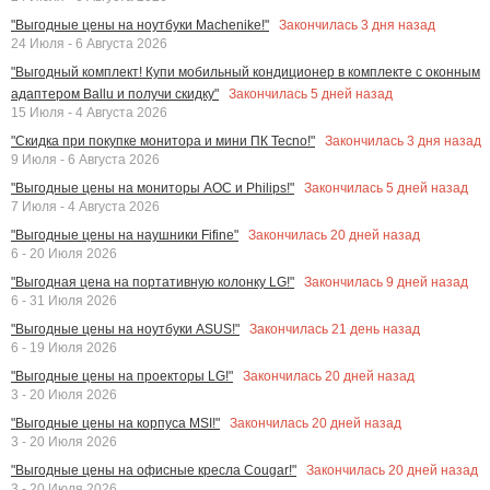
Закончилась
3
дня назад
"Выгодные цены на ноутбуки Machenike!"
24 Июля - 6 Августа 2026
"Выгодный комплект! Купи мобильный кондиционер в комплекте с оконным
Закончилась
5
дней назад
адаптером Ballu и получи скидку"
15 Июля - 4 Августа 2026
Закончилась
3
дня назад
"Скидка при покупке монитора и мини ПК Tecno!"
9 Июля - 6 Августа 2026
Закончилась
5
дней назад
"Выгодные цены на мониторы AOC и Philips!"
7 Июля - 4 Августа 2026
Закончилась
20
дней назад
"Выгодные цены на наушники Fifine"
6 - 20 Июля 2026
Закончилась
9
дней назад
"Выгодная цена на портативную колонку LG!"
6 - 31 Июля 2026
Закончилась
21
день назад
"Выгодные цены на ноутбуки ASUS!"
6 - 19 Июля 2026
Закончилась
20
дней назад
"Выгодные цены на проекторы LG!"
3 - 20 Июля 2026
Закончилась
20
дней назад
"Выгодные цены на корпуса MSI!"
3 - 20 Июля 2026
Закончилась
20
дней назад
"Выгодные цены на офисные кресла Cougar!"
3 - 20 Июля 2026