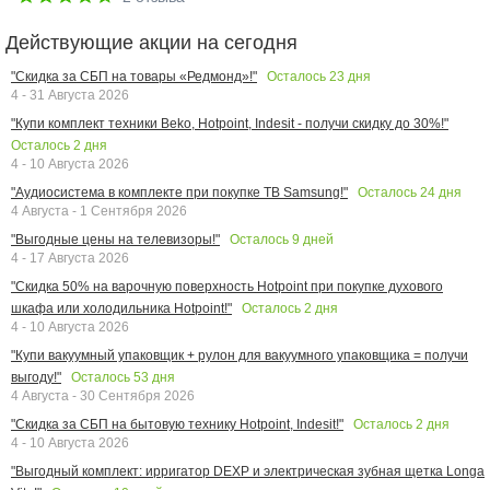
Действующие акции на сегодня
Осталось
23
дня
"Скидка за СБП на товары «Редмонд»!"
4 - 31 Августа 2026
"Купи комплект техники Beko, Hotpoint, Indesit - получи скидку до 30%!"
Осталось
2
дня
4 - 10 Августа 2026
Осталось
24
дня
"Аудиосистема в комплекте при покупке ТВ Samsung!"
4 Августа - 1 Сентября 2026
Осталось
9
дней
"Выгодные цены на телевизоры!"
4 - 17 Августа 2026
"Скидка 50% на варочную поверхность Hotpoint при покупке духового
Осталось
2
дня
шкафа или холодильника Hotpoint!"
4 - 10 Августа 2026
"Купи вакуумный упаковщик + рулон для вакуумного упаковщика = получи
Осталось
53
дня
выгоду!"
4 Августа - 30 Сентября 2026
Осталось
2
дня
"Скидка за СБП на бытовую технику Hotpoint, Indesit!"
4 - 10 Августа 2026
"Выгодный комплект: ирригатор DEXP и электрическая зубная щетка Longa