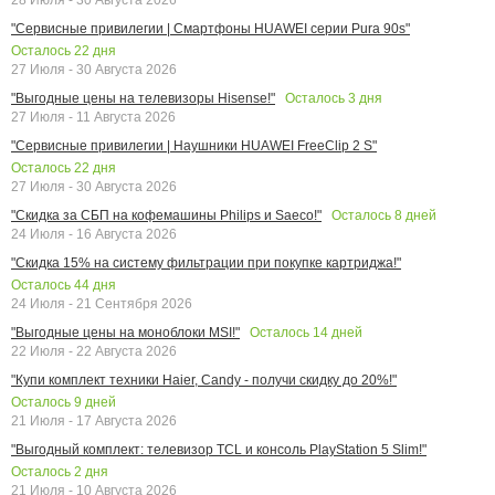
"Сервисные привилегии | Смартфоны HUAWEI серии Pura 90s"
Осталось
22
дня
27 Июля - 30 Августа 2026
Осталось
3
дня
"Выгодные цены на телевизоры Hisense!"
27 Июля - 11 Августа 2026
"Сервисные привилегии | Наушники HUAWEI FreeClip 2 S"
Осталось
22
дня
27 Июля - 30 Августа 2026
Осталось
8
дней
"Скидка за СБП на кофемашины Philips и Saeco!"
24 Июля - 16 Августа 2026
"Скидка 15% на систему фильтрации при покупке картриджа!"
Осталось
44
дня
24 Июля - 21 Сентября 2026
Осталось
14
дней
"Выгодные цены на моноблоки MSI!"
22 Июля - 22 Августа 2026
"Купи комплект техники Haier, Candy - получи скидку до 20%!"
Осталось
9
дней
21 Июля - 17 Августа 2026
"Выгодный комплект: телевизор TCL и консоль PlayStation 5 Slim!"
Осталось
2
дня
21 Июля - 10 Августа 2026