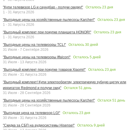
Осталось
23
дня
"Купи телевизор LG и саундбар - получи скидку!"
1 - 31 Августа 2026
Осталось
23
дня
"Выгодные цены на хозяйственные пылесосы Karcher!"
1 - 31 Августа 2026
Осталось
23
дня
"Выгодный комплект при покупке планшета HONOR!"
1 - 31 Августа 2026
Осталось
30
дней
"Выгодные цены на телевизоры TCL!"
31 Июля - 7 Сентября 2026
Осталось
5
дней
"Выгодные цены на телевизоры Iffalcon!"
31 Июля - 13 Августа 2026
Осталось
23
дня
"Выгодный комплект при покупке товаров Xiaomi!"
31 Июля - 31 Августа 2026
"Выгодный комплект! Купи электробритву, электричекую зубную щетку или
Остался
51
день
ирригатор Redmond и получи скид"
31 Июля - 28 Сентября 2026
Остался
51
день
"Выгодные цены на хозяйственные пылесосы Karcher!"
31 Июля - 28 Сентября 2026
Осталось
23
дня
"Выгодная цена на телевизор LG!"
30 Июля - 31 Августа 2026
Осталось
9
дней
"Скидка за СБП на аудиосистемы Hisense!"