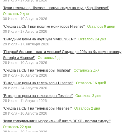
30 Июля - 17 Августа 2026
"Купи телевизор Hisense - получи скидку на саундбар Hisense!"
Осталось
2
дня
30 Июля - 10 Августа 2026
Осталось
9
дней
"Скидка за СБП при покупке мониторов Hisense"
30 Июля - 17 Августа 2026
Осталось
24
дня
"Выгодные цены на ноутбуки MAIBENBEN!"
29 Июля - 1 Сентября 2026
"Покупай больше – плати меньше! Скидки до 20% на бытовую технику
Осталось
2
дня
Gorenje и Hisense!"
28 Июля - 10 Августа 2026
Осталось
2
дня
"Скидка за СБП на телевизоры Toshiba!"
28 Июля - 10 Августа 2026
Осталось
16
дней
"Выгодные цены на телевизоры Hisense!"
28 Июля - 24 Августа 2026
Осталось
3
дня
"Выгодные цены на телевизоры Toshiba!"
28 Июля - 11 Августа 2026
Осталось
2
дня
"Скидка за СБП на телевизоры Hisense!"
28 Июля - 10 Августа 2026
"Купи холодильник и морозильный шкаф DEXP - получи скидку!"
Осталось
22
дня
28 Июля - 30 Августа 2026