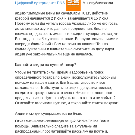
Цифровой супермаркет DNS
. Мы опубликовали
акцию "Выгодные цены на саундбары TCL!", действие
которой начинается 2 Июня и заканчивается 15 Июня.
Поэтому если Вы житель города Арзамас либо же его гость,
детальненько изучите данные предложения. Вполне
возможно, здесь есть именно те скидки в супермаркетах, что
Вы так давно и безутешно искали. Вооружитесь знаниями и
вперед в ближайший к Вам магазин на шопинг! Только
будьте бдительны и внимательно смотрите на дату, вдруг
акция уже закончилась или еще не началась.
Как найти скидки на нужный товар?
Чтобы не тратить силы, время и здоровье на поиск
определенного товара по акции, воспользуйтесь удобным
поиском на нашем сайте. Для Вас мы упростили все
максимально. Чтобы купить по акции, допустим, молоко,
введите в строку поиска это слово. Ничего сложного, все
предельно ясно. Нужно выбрать много всего и не забыть?
Отмечайте галочками нужное, и сохраняйте список покупок!
Акции и скидки супермаркетов во благо
Отчаялись искать желанную вещь? SkidkaOnline Вам в
помощь. Внимательно следите за актуальными
распродажами, просматривайте рассылку на почте и,