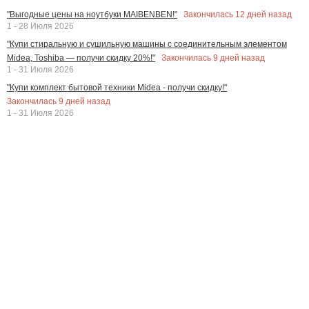
Закончилась
12
дней назад
"Выгодные цены на ноутбуки MAIBENBEN!"
1 - 28 Июля 2026
"Купи стиральную и сушильную машины с соединительным элементом
Закончилась
9
дней назад
Midea, Toshiba — получи скидку 20%!"
1 - 31 Июля 2026
"Купи комплект бытовой техники Midea - получи скидку!"
Закончилась
9
дней назад
1 - 31 Июля 2026