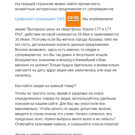
На текущей страничке можно найти просмотреть
конкретные интересные предложения от супермаркетов
Цифровой супермаркет DNS
. Мы опубликовали
акцию "Выгодные цены на смартфоны Xiaomi 17T и 17T
Pro!", действие которой начинается 29 Мая и заканчивается
30 Июня. Поэтому если Вы житель города Арзамас либо же
его гость, детальненько изучите данные предложения.
Вполне возможно, здесь есть именно те скидки в
супермаркетах, что Вы так давно и безутешно искали.
Вооружитесь знаниями и вперед в ближайший к Вам
магазин на шопинг! Только будьте бдительны и внимательно
смотрите на дату, вдруг акция уже закончилась или еще не
началась.
Как найти скидки на нужный товар?
Чтобы не тратить силы, время и здоровье на поиск
определенного товара по акции, воспользуйтесь удобным
поиском на нашем сайте. Для Вас мы упростили все
максимально. Чтобы купить по акции, допустим, молоко,
введите в строку поиска это слово. Ничего сложного, все
предельно ясно. Нужно выбрать много всего и не забыть?
Отмечайте галочками нужное, и сохраняйте список покупок!
Акции и скидки супермаркетов во благо