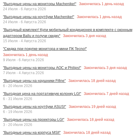
Закончилась
1
день назад
"Выгодные цены на мониторы Machenike!"
24 Июля - 6 Августа 2026
Закончилась
1
день назад
"Выгодные цены на ноутбуки Machenike!"
24 Июля - 6 Августа 2026
"Выгодный комплект! Купи мобильный кондиционер в комплекте с оконным
Закончилась
3
дня назад
адаптером Ballu и получи скидку"
15 Июля - 4 Августа 2026
"Скидка при покупке монитора и мини ПК Tecno!"
Закончилась
1
день назад
9 Июля - 6 Августа 2026
Закончилась
3
дня назад
"Выгодные цены на мониторы AOC и Philips!"
7 Июля - 4 Августа 2026
Закончилась
18
дней назад
"Выгодные цены на наушники Fifine"
6 - 20 Июля 2026
Закончилась
7
дней назад
"Выгодная цена на портативную колонку LG!"
6 - 31 Июля 2026
Закончилась
19
дней назад
"Выгодные цены на ноутбуки ASUS!"
6 - 19 Июля 2026
Закончилась
18
дней назад
"Выгодные цены на проекторы LG!"
3 - 20 Июля 2026
Закончилась
18
дней назад
"Выгодные цены на корпуса MSI!"