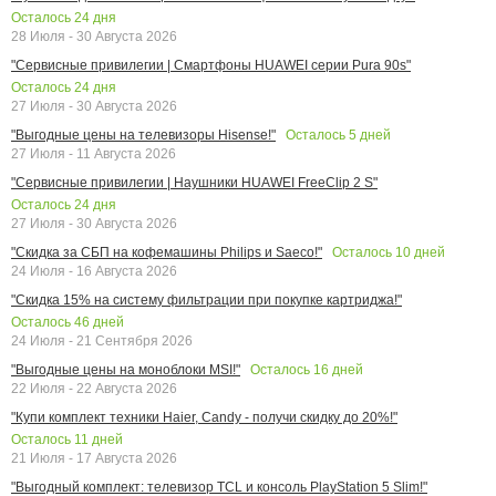
Осталось
24
дня
28 Июля - 30 Августа 2026
"Сервисные привилегии | Смартфоны HUAWEI серии Pura 90s"
Осталось
24
дня
27 Июля - 30 Августа 2026
Осталось
5
дней
"Выгодные цены на телевизоры Hisense!"
27 Июля - 11 Августа 2026
"Сервисные привилегии | Наушники HUAWEI FreeClip 2 S"
Осталось
24
дня
27 Июля - 30 Августа 2026
Осталось
10
дней
"Скидка за СБП на кофемашины Philips и Saeco!"
24 Июля - 16 Августа 2026
"Скидка 15% на систему фильтрации при покупке картриджа!"
Осталось
46
дней
24 Июля - 21 Сентября 2026
Осталось
16
дней
"Выгодные цены на моноблоки MSI!"
22 Июля - 22 Августа 2026
"Купи комплект техники Haier, Candy - получи скидку до 20%!"
Осталось
11
дней
21 Июля - 17 Августа 2026
"Выгодный комплект: телевизор TCL и консоль PlayStation 5 Slim!"