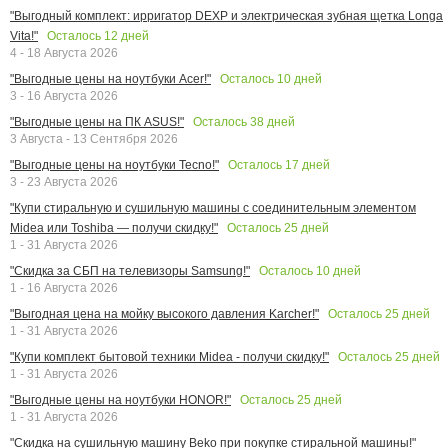
"Выгодный комплект: ирригатор DEXP и электрическая зубная щетка Longa
Осталось
12
дней
Vita!"
4 - 18 Августа 2026
Осталось
10
дней
"Выгодные цены на ноутбуки Acer!"
3 - 16 Августа 2026
Осталось
38
дней
"Выгодные цены на ПК ASUS!"
3 Августа - 13 Сентября 2026
Осталось
17
дней
"Выгодные цены на ноутбуки Tecno!"
3 - 23 Августа 2026
"Купи стиральную и сушильную машины с соединительным элементом
Осталось
25
дней
Midea или Toshiba — получи скидку!"
1 - 31 Августа 2026
Осталось
10
дней
"Скидка за СБП на телевизоры Samsung!"
1 - 16 Августа 2026
Осталось
25
дней
"Выгодная цена на мойку высокого давления Karcher!"
1 - 31 Августа 2026
Осталось
25
дней
"Купи комплект бытовой техники Midea - получи скидку!"
1 - 31 Августа 2026
Осталось
25
дней
"Выгодные цены на ноутбуки HONOR!"
1 - 31 Августа 2026
"Скидка на сушильную машину Beko при покупке стиральной машины!"