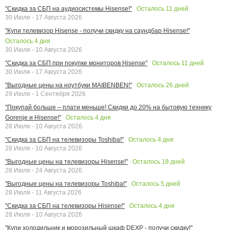
Осталось
11
дней
"Скидка за СБП на аудиосистемы Hisense!"
30 Июля - 17 Августа 2026
"Купи телевизор Hisense - получи скидку на саундбар Hisense!"
Осталось
4
дня
30 Июля - 10 Августа 2026
Осталось
11
дней
"Скидка за СБП при покупке мониторов Hisense"
30 Июля - 17 Августа 2026
Осталось
26
дней
"Выгодные цены на ноутбуки MAIBENBEN!"
29 Июля - 1 Сентября 2026
"Покупай больше – плати меньше! Скидки до 20% на бытовую технику
Осталось
4
дня
Gorenje и Hisense!"
28 Июля - 10 Августа 2026
Осталось
4
дня
"Скидка за СБП на телевизоры Toshiba!"
28 Июля - 10 Августа 2026
Осталось
18
дней
"Выгодные цены на телевизоры Hisense!"
28 Июля - 24 Августа 2026
Осталось
5
дней
"Выгодные цены на телевизоры Toshiba!"
28 Июля - 11 Августа 2026
Осталось
4
дня
"Скидка за СБП на телевизоры Hisense!"
28 Июля - 10 Августа 2026
"Купи холодильник и морозильный шкаф DEXP - получи скидку!"