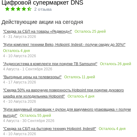
Цифровой супермаркет DNS
2
отзыва
Действующие акции на сегодня
Осталось
25
дней
"Скидка за СБП на товары «Редмонд»!"
4 - 31 Августа 2026
"Купи комплект техники Beko, Hotpoint, Indesit - получи скидку до 30%!"
Осталось
4
дня
4 - 10 Августа 2026
Осталось
26
дней
"Аудиосистема в комплекте при покупке ТВ Samsung!"
4 Августа - 1 Сентября 2026
Осталось
11
дней
"Выгодные цены на телевизоры!"
4 - 17 Августа 2026
"Скидка 50% на варочную поверхность Hotpoint при покупке духового
Осталось
4
дня
шкафа или холодильника Hotpoint!"
4 - 10 Августа 2026
"Купи вакуумный упаковщик + рулон для вакуумного упаковщика = получи
Осталось
55
дней
выгоду!"
4 Августа - 30 Сентября 2026
Осталось
4
дня
"Скидка за СБП на бытовую технику Hotpoint, Indesit!"
4 - 10 Августа 2026