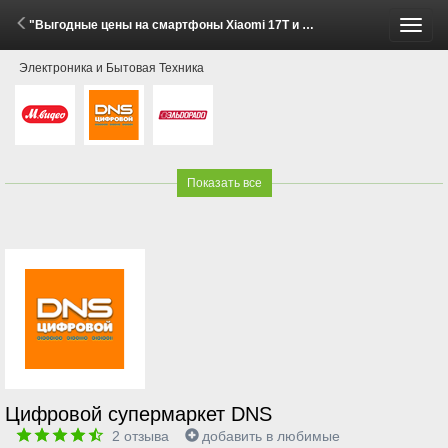
"Выгодные цены на смартфоны Xiaomi 17T и 17T Pro!" (29 Мая - 30 Июня 2026)
Пере
Электроника и Бытовая Техника
меню
Показать все
Цифровой супермаркет DNS
2
отзыва
добавить в любимые