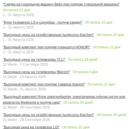
"Скидка на сушильную машину Beko при покупке стиральной машины!"
Осталось
22
дня
1 - 31 Августа 2026
Осталось
22
дня
"Купи телевизор LG и саундбар - получи скидку!"
1 - 31 Августа 2026
Осталось
22
дня
"Выгодные цены на хозяйственные пылесосы Karcher!"
1 - 31 Августа 2026
Осталось
22
дня
"Выгодный комплект при покупке планшета HONOR!"
1 - 31 Августа 2026
Осталось
29
дней
"Выгодные цены на телевизоры TCL!"
31 Июля - 7 Сентября 2026
Осталось
4
дня
"Выгодные цены на телевизоры Iffalcon!"
31 Июля - 13 Августа 2026
Осталось
22
дня
"Выгодный комплект при покупке товаров Xiaomi!"
31 Июля - 31 Августа 2026
"Выгодный комплект! Купи электробритву, электричекую зубную щетку или
Осталось
50
дней
ирригатор Redmond и получи скид"
31 Июля - 28 Сентября 2026
Осталось
50
дней
"Выгодные цены на хозяйственные пылесосы Karcher!"
31 Июля - 28 Сентября 2026
Осталось
22
дня
"Выгодная цена на телевизор LG!"