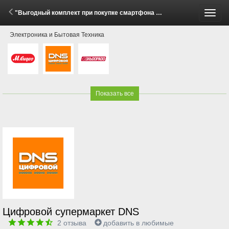
"Выгодный комплект при покупке смартфона Honor Magic V5!" (29 Мая - 27 Июля 2026)
Пере
Электроника и Бытовая Техника
меню
Показать все
Цифровой супермаркет DNS
2
отзыва
добавить в любимые