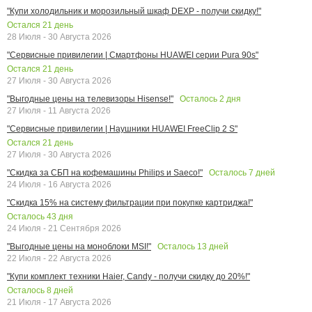
"Купи холодильник и морозильный шкаф DEXP - получи скидку!"
Остался
21
день
28 Июля - 30 Августа 2026
"Сервисные привилегии | Смартфоны HUAWEI серии Pura 90s"
Остался
21
день
27 Июля - 30 Августа 2026
Осталось
2
дня
"Выгодные цены на телевизоры Hisense!"
27 Июля - 11 Августа 2026
"Сервисные привилегии | Наушники HUAWEI FreeClip 2 S"
Остался
21
день
27 Июля - 30 Августа 2026
Осталось
7
дней
"Скидка за СБП на кофемашины Philips и Saeco!"
24 Июля - 16 Августа 2026
"Скидка 15% на систему фильтрации при покупке картриджа!"
Осталось
43
дня
24 Июля - 21 Сентября 2026
Осталось
13
дней
"Выгодные цены на моноблоки MSI!"
22 Июля - 22 Августа 2026
"Купи комплект техники Haier, Candy - получи скидку до 20%!"
Осталось
8
дней
21 Июля - 17 Августа 2026