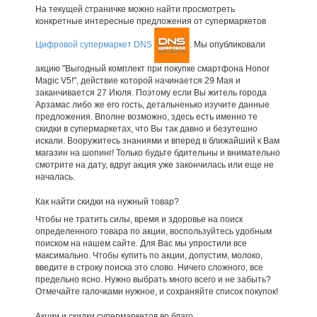
На текущей страничке можно найти просмотреть
конкретные интересные предложения от супермаркетов
Цифровой супермаркет DNS
. Мы опубликовали
акцию "Выгодный комплект при покупке смартфона Honor
Magic V5!", действие которой начинается 29 Мая и
заканчивается 27 Июля. Поэтому если Вы житель города
Арзамас либо же его гость, детальненько изучите данные
предложения. Вполне возможно, здесь есть именно те
скидки в супермаркетах, что Вы так давно и безутешно
искали. Вооружитесь знаниями и вперед в ближайший к Вам
магазин на шопинг! Только будьте бдительны и внимательно
смотрите на дату, вдруг акция уже закончилась или еще не
началась.
Как найти скидки на нужный товар?
Чтобы не тратить силы, время и здоровье на поиск
определенного товара по акции, воспользуйтесь удобным
поиском на нашем сайте. Для Вас мы упростили все
максимально. Чтобы купить по акции, допустим, молоко,
введите в строку поиска это слово. Ничего сложного, все
предельно ясно. Нужно выбрать много всего и не забыть?
Отмечайте галочками нужное, и сохраняйте список покупок!
Акции и скидки супермаркетов во благо