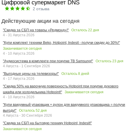
Цифровой супермаркет DNS
2
отзыва
Действующие акции на сегодня
Осталось
22
дня
"Скидка за СБП на товары «Редмонд»!"
4 - 31 Августа 2026
"Купи комплект техники Beko, Hotpoint, Indesit - получи скидку до 30%!"
Заканчивается сегодня
4 - 10 Августа 2026
Осталось
23
дня
"Аудиосистема в комплекте при покупке ТВ Samsung!"
4 Августа - 1 Сентября 2026
Осталось
8
дней
"Выгодные цены на телевизоры!"
4 - 17 Августа 2026
"Скидка 50% на варочную поверхность Hotpoint при покупке духового
Заканчивается сегодня
шкафа или холодильника Hotpoint!"
4 - 10 Августа 2026
"Купи вакуумный упаковщик + рулон для вакуумного упаковщика = получи
Осталось
52
дня
выгоду!"
4 Августа - 30 Сентября 2026
"Скидка за СБП на бытовую технику Hotpoint, Indesit!"
Заканчивается сегодня