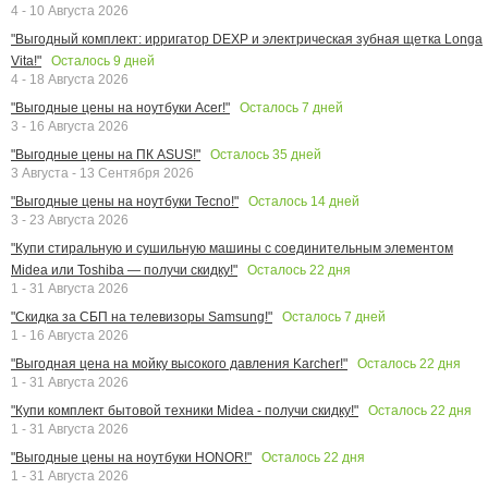
4 - 10 Августа 2026
"Выгодный комплект: ирригатор DEXP и электрическая зубная щетка Longa
Осталось
9
дней
Vita!"
4 - 18 Августа 2026
Осталось
7
дней
"Выгодные цены на ноутбуки Acer!"
3 - 16 Августа 2026
Осталось
35
дней
"Выгодные цены на ПК ASUS!"
3 Августа - 13 Сентября 2026
Осталось
14
дней
"Выгодные цены на ноутбуки Tecno!"
3 - 23 Августа 2026
"Купи стиральную и сушильную машины с соединительным элементом
Осталось
22
дня
Midea или Toshiba — получи скидку!"
1 - 31 Августа 2026
Осталось
7
дней
"Скидка за СБП на телевизоры Samsung!"
1 - 16 Августа 2026
Осталось
22
дня
"Выгодная цена на мойку высокого давления Karcher!"
1 - 31 Августа 2026
Осталось
22
дня
"Купи комплект бытовой техники Midea - получи скидку!"
1 - 31 Августа 2026
Осталось
22
дня
"Выгодные цены на ноутбуки HONOR!"
1 - 31 Августа 2026