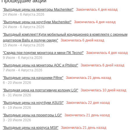
Прошедшие акции
Закончилась
4
дня назад
"Выгодные цены на мониторы Machenike!"
24 Июля - 6 Августа 2026
Закончилась
4
дня назад
"Выгодные цены на ноутбуки Machenike!"
24 Июля - 6 Августа 2026
"Выгодный комплект! Купи мобильный кондиционер в комплекте с оконным
Закончилась
6
дней назад
адаптером Ballu и получи скидку"
15 Июля - 4 Августа 2026
Закончилась
4
дня назад
"Скидка при покупке монитора и мини ПК Tecno!"
9 Июля - 6 Августа 2026
Закончилась
6
дней назад
"Выгодные цены на мониторы AOC и Philips!"
7 Июля - 4 Августа 2026
Закончилась
21
день назад
"Выгодные цены на наушники Fifine"
6 - 20 Июля 2026
Закончилась
10
дней назад
"Выгодная цена на портативную колонку LG!"
6 - 31 Июля 2026
Закончилась
22
дня назад
"Выгодные цены на ноутбуки ASUS!"
6 - 19 Июля 2026
Закончилась
21
день назад
"Выгодные цены на проекторы LG!"
3 - 20 Июля 2026
Закончилась
21
день назад
"Выгодные цены на корпуса MSI!"