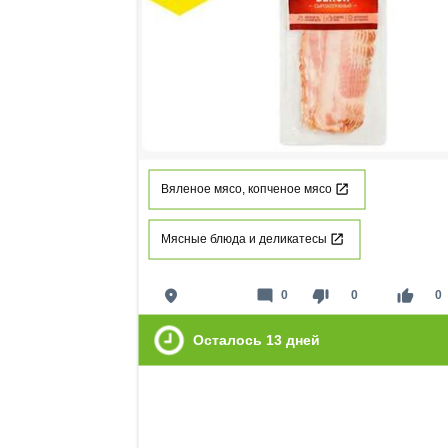
Вяленое мясо, копченое мясо
Мясные блюда и деликатесы
place
mode_comment
thumb_down
thumb_up
0
0
0
Осталось
13
дней