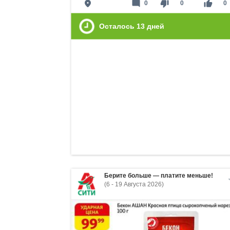
place
mode_comment
thumb_down
thumb_up
0
0
0
Осталось
13
дней
Берите больше — платите меньше!
(6 - 19 Августа 2026)