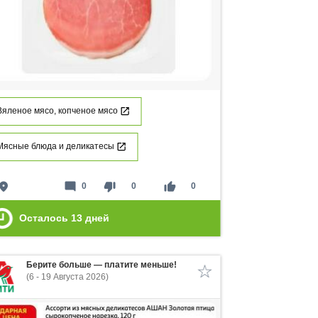
Вяленое мясо, копченое мясо
Мясные блюда и деликатесы
lace
mode_comment
thumb_down
thumb_up
0
0
0
Осталось
13
дней
Берите больше — платите меньше!
(6 - 19 Августа 2026)