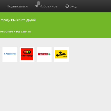
0
Подписаться
Избранное
Вход
 город? Выберите другой
атегориям и магазинам