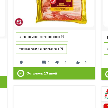
Вяленое мясо, копченое мясо
Мясные блюда и деликатесы
place
mode_comment
thumb_down
thumb_up
0
0
0
p
Осталось
13
дней