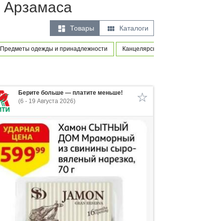
и Арзамаса


Товары
Каталоги
Предметы одежды и принадлежности
Канцелярские товары
Оборуд
Берите больше — платите меньше!
(6 - 19 Августа 2026)