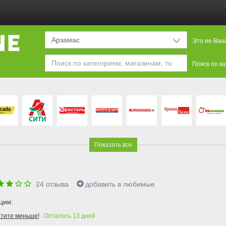
Арзамас
Это не Ваш
Поиск по к
Показать все
24
отзыва
добавить в любимые
ции:
тите меньше!
Осталось
13
дней