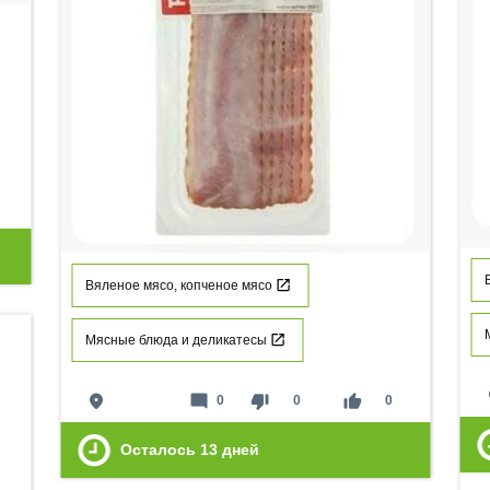
Вяленое мясо, копченое мясо
Мясные блюда и деликатесы
p
place
mode_comment
thumb_down
thumb_up
0
0
0
Осталось
13
дней