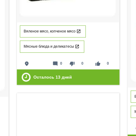
Вяленое мясо, копченое мясо
Мясные блюда и деликатесы
place
mode_comment
thumb_down
thumb_up
0
0
0
Осталось
13
дней
p