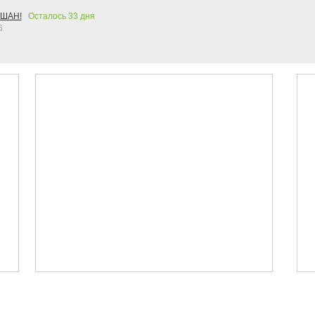
АШАН!
Осталось
33
дня
6