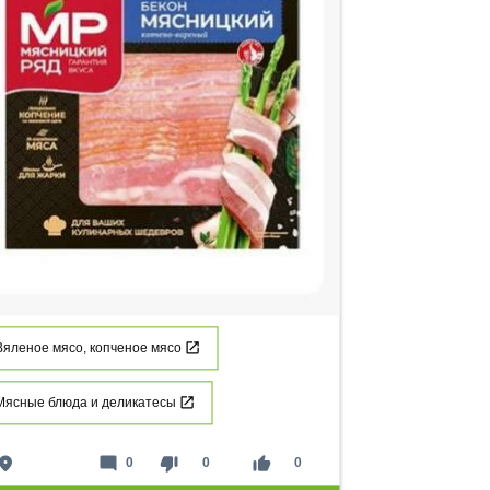
Вяленое мясо, копченое мясо
Мясные блюда и деликатесы
lace
mode_comment
thumb_down
thumb_up
0
0
0