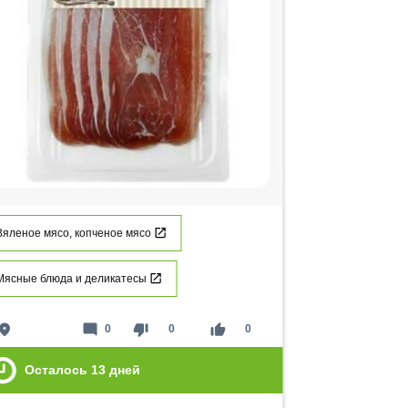
Вяленое мясо, копченое мясо
Мясные блюда и деликатесы
lace
mode_comment
thumb_down
thumb_up
0
0
0
Осталось
13
дней