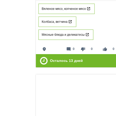
Вяленое мясо, копченое мясо
Колбаса, ветчина
Мясные блюда и деликатесы
place
mode_comment
thumb_down
thumb_up
0
0
0
Осталось
13
дней