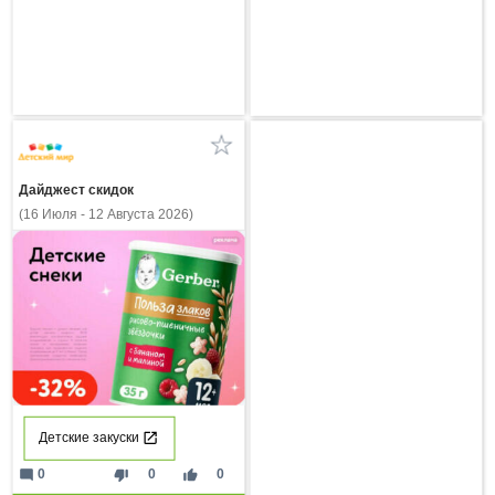
Дайджест скидок
(16 Июля - 12 Августа 2026)
Детские закуски
mode_comment
thumb_down
thumb_up
0
0
0