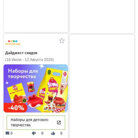
Дайджест скидок
(16 Июля - 12 Августа 2026)
Наборы для детского
творчества
mode_comment
thumb_down
thumb_up
0
0
0