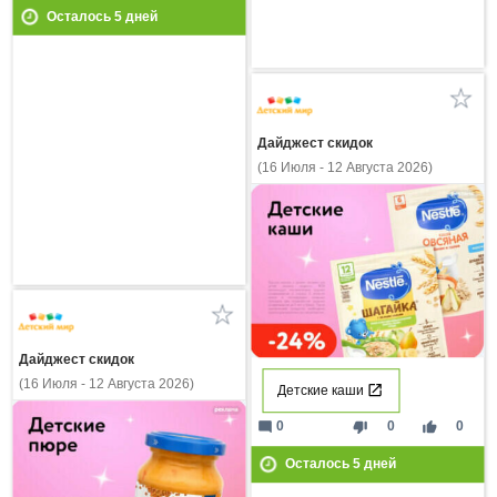
Осталось
5
дней
Дайджест скидок
(16 Июля - 12 Августа 2026)
Дайджест скидок
(16 Июля - 12 Августа 2026)
Детские каши
mode_comment
thumb_down
thumb_up
0
0
0
Осталось
5
дней