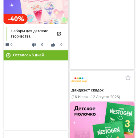
Наборы для детского
творчества
mode_comment
thumb_down
thumb_up
0
0
0
Осталось
5
дней
Дайджест скидок
(16 Июля - 12 Августа 2026)