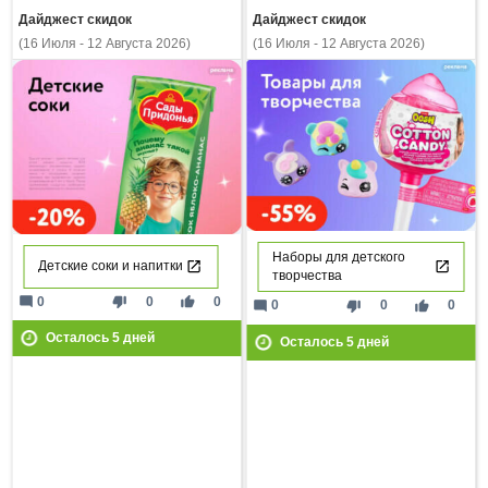
Дайджест скидок
Дайджест скидок
(16 Июля - 12 Августа 2026)
(16 Июля - 12 Августа 2026)
Наборы для детского
Детские соки и напитки
творчества
mode_comment
thumb_down
thumb_up
0
0
0
mode_comment
thumb_down
thumb_up
0
0
0
Осталось
5
дней
Осталось
5
дней