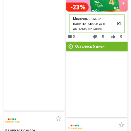
Молочные смеси,
напитки, смеси для
детского питания
mode_comment
thumb_down
thumb_up
0
0
0
Осталось
5
дней
Дайджест скидок