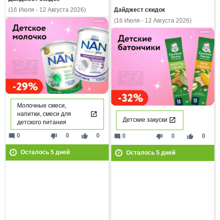
Дайджест скидок
(16 Июля - 12 Августа 2026)
(16 Июля - 12 Августа 2026)
Молочные смеси,
напитки, смеси для
Детские закуски
детского питания
mode_comment
thumb_down
thumb_up
0
0
0
mode_comment
thumb_down
thumb_up
0
0
0
Осталось
5
дней
Осталось
5
дней