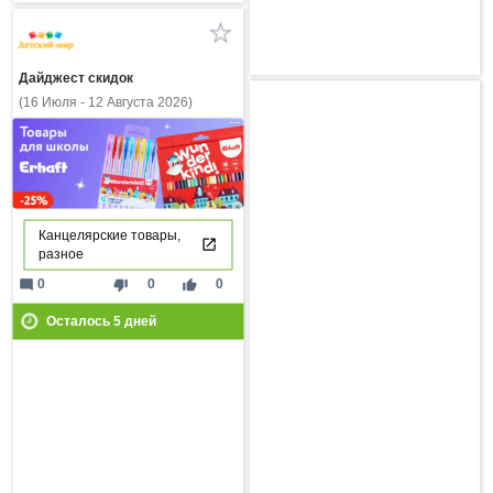
Дайджест скидок
(16 Июля - 12 Августа 2026)
Канцелярские товары,
разное
mode_comment
thumb_down
thumb_up
0
0
0
Осталось
5
дней