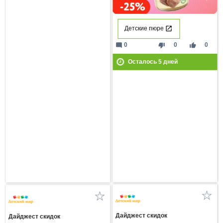
Детские пюре
mode_comment
thumb_down
thumb_up
0
0
0
Осталось
5
дней
Дайджест скидок
Дайджест скидок