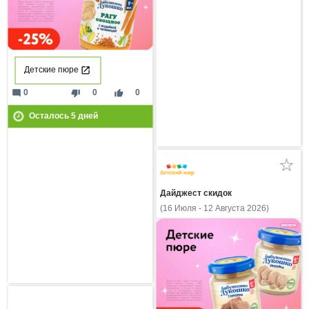
Детские пюре
mode_comment
thumb_down
thumb_up
0
0
0
Осталось
5
дней
Дайджест скидок
(16 Июля - 12 Августа 2026)