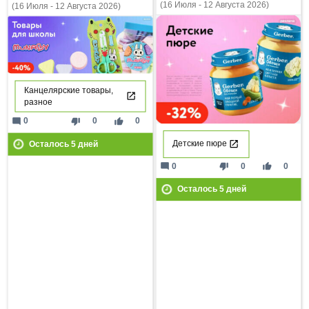
(16 Июля - 12 Августа 2026)
(16 Июля - 12 Августа 2026)
Канцелярские товары,
разное
mode_comment
thumb_down
thumb_up
0
0
0
Детские пюре
Осталось
5
дней
mode_comment
thumb_down
thumb_up
0
0
0
Осталось
5
дней