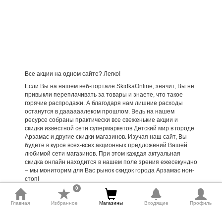
Все акции на одном сайте? Легко!
Если Вы на нашем веб-портале SkidkaOnline, значит, Вы не
привыкли переплачивать за товары и знаете, что такое
горячие распродажи. А благодаря нам лишние расходы
останутся в даааааалеком прошлом. Ведь на нашем
ресурсе собраны практически все свеженькие акции и
скидки известной сети супермаркетов Детский мир в городе
Арзамас и другие скидки магазинов. Изучая наш сайт, Вы
будете в курсе всех-всех акционных предложений Вашей
любимой сети магазинов. При этом каждая актуальная
скидка онлайн находится в нашем поле зрения ежесекундно
– мы мониторим для Вас рынок скидок города Арзамас нон-
стоп!
0
Как найти акции в магазинах и что нужно знать?
Главная
Избранное
Магазины
Входящие
Профиль
Все предельно просто – вбиваем в строку Вашего любимого
поисковика «все скидки онлайн» или что-то в этом роде.