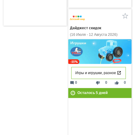
Дайджест скидок
(16 Июля - 12 Августа 2026)
Игры и игрушки, разное
mode_comment
thumb_down
thumb_up
0
0
0
Осталось
5
дней