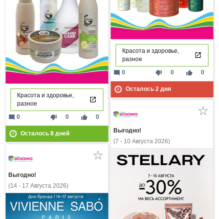
Красота и здоровье,
разное
mode_comment
thumb_down
thumb_up
0
0
0
Осталось
2
дня
Красота и здоровье,
разное
mode_comment
thumb_down
thumb_up
0
0
0
Выгодно!
Осталось
8
дней
(7 - 10 Августа 2026)
Выгодно!
(14 - 17 Августа 2026)