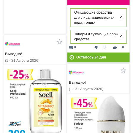
Очищающие средства
для лица, мицеллярная
вода, тоники
Тонеры и сужающие поры
средства
mode_comment
thumb_down
thumb_up
0
0
0
Выгодно!
Осталось
24
дня
(1 - 31 Августа 2026)
Выгодно!
(1 - 31 Августа 2026)