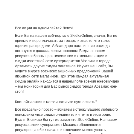
Все акции на одном сайте? Легко!
Если Вы на нашем веб-портале SkidkaOnline, значит, Вы не
привыкли переплачивать за товары и знаете, что такое
горячие распродажи. А благодаря нам лишние расходы
останутся в даааааалеком прошлом. Ведь на нашем
ресурсе собраны практически все свеженькие акции и
скидки известной сети супермаркетов Мозаика в городе
Арзамас и другие скидки магазинов. Изучая наш сайт, Вы
будете в курсе всех-всех акционных предложений Вашей
любимой сети магазинов. При этом каждая актуальная
скидка онлайн находится в нашем поле зрения ежесекундно
– мы мониторим для Вас рынок скидок города Арзамас нон-
стоп!
Как найти акции в магазинах и что нужно знать?
Все предельно просто – вбиваем в строку Вашего любимого
поисковика «все скидки онлайн» или что-то в этом роде.
Вуаля! В списке Вы тут же заметите SkidkiOnline. На нашем
ресурсе акции супермаркет Мозаика обновляются
регулярно, а об их начале и окончании можно узнать,