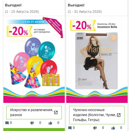
Выгодно!
Выгодно!
(1 - 15 Августа 2026)
(1 - 31 Августа 2026)
Искусство и развлечения,
Чулочно-носочные
разное
изделия (Колготки, Чулки,
Гольфы, Гетры)
mode_comment
thumb_down
thumb_up
0
0
0
mode_comment
thumb_down
thumb_up
0
0
0