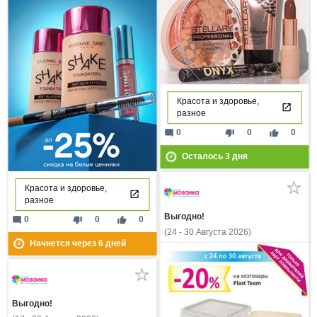
Красота и здоровье,
разное
mode_comment
thumb_down
thumb_up
0
0
0
Осталось
3
дня
Красота и здоровье,
разное
Выгодно!
mode_comment
thumb_down
thumb_up
0
0
0
(24 - 30 Августа 2026)
Начнется через
6
дней
Выгодно!