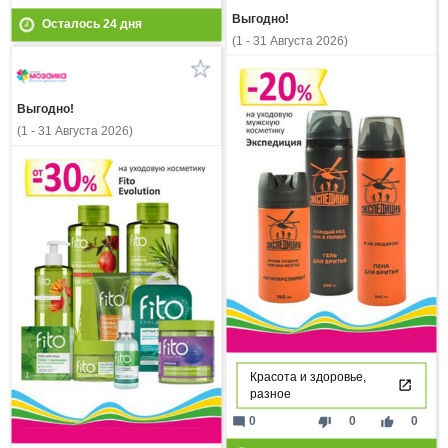
Выгодно!
Осталось
24
дня
(1 - 31 Августа 2026)
Выгодно!
(1 - 31 Августа 2026)
Красота и здоровье,
разное
mode_comment
thumb_down
thumb_up
0
0
0