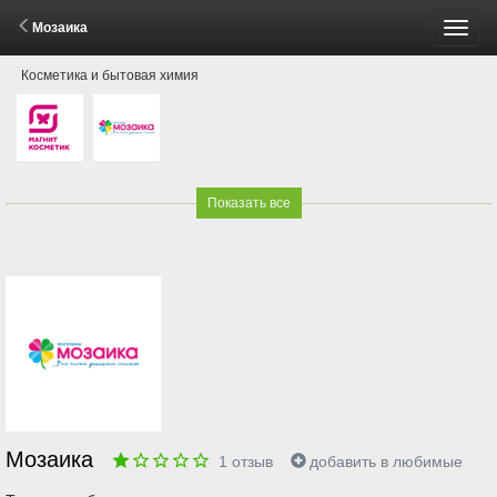
Мозаика
Пере
Косметика и бытовая химия
меню
Показать все
Мозаика
1
отзыв
добавить в любимые