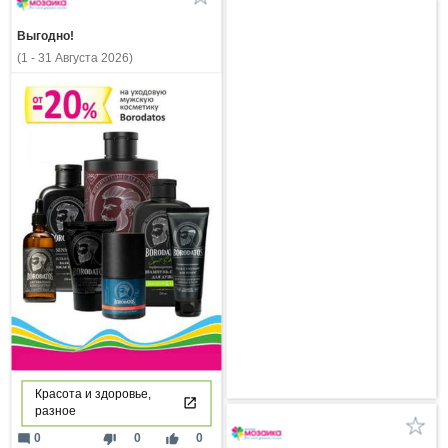
Выгодно!
(1 - 31 Августа 2026)
Красота и здоровье,
разное
mode_comment
thumb_down
thumb_up
0
0
0