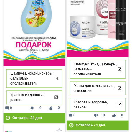
Шампуни, кондиционеры,
бальзамы-
Шампуни, кондиционеры,
ополаскиватели
бальзамы-
ополаскиватели
Маски для волос, масла,
сыворотки
Красота и здоровье,
разное
Красота и здоровье,
разное
mode_comment
thumb_down
thumb_up
0
0
0
mode_comment
thumb_down
thumb_up
0
0
0
Осталось
24
дня
Осталось
24
дня