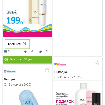
Крем, гель
mode_comment
thumb_down
thumb_up
0
0
0
Осталось
24
дня
Выгодно!
(1 - 31 Августа 2026)
Выгодно!
(1 - 31 Августа 2026)