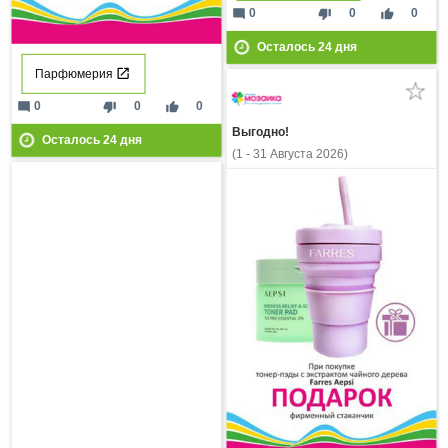
mode_comment
thumb_down
thumb_up
0
0
0
Осталось
24
дня
Парфюмерия
mode_comment
thumb_down
thumb_up
0
0
0
Выгодно!
Осталось
24
дня
(1 - 31 Августа 2026)