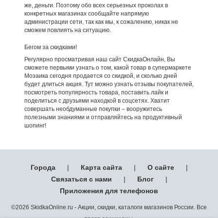
же, деньги. Поэтому обо всех серьезных проколах в
конкретных магазинах сообщайте напрямую
администрации сети, так как мы, к сожалению, никак не
сможем повлиять на ситуацию.
Бегом за скидками!
Регулярно просматривая наш сайт СкидкаОнлайн, Вы
сможете первыми узнать о том, какой товар в супермаркете
Мозаика сегодня продается со скидкой, и сколько дней
будет длиться акция. Тут можно узнать отзывы покупателей,
посмотреть популярность товара, поставить лайк и
поделиться с друзьями находкой в соцсетях. Хватит
совершать необдуманные покупки – вооружитесь
полезными знаниями и отправляйтесь на продуктивный
шопинг!
Города
|
Карта сайта
|
О сайте
|
Связаться с нами
|
Блог
|
Приложения для телефонов
©2026 SkidkaOnline.ru - Акции, скидки, каталоги магазинов России. Все