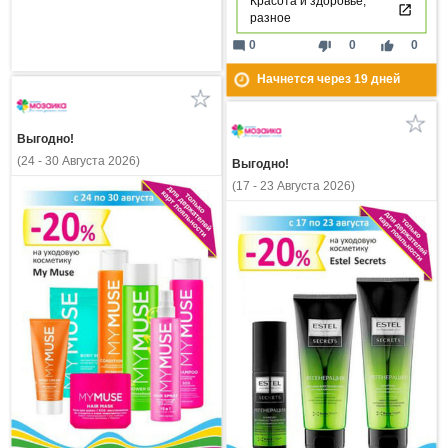
Красота и здоровье,
разное
mode_comment
thumb_down
thumb_up
0
0
0
Начнется через
19
дней
Выгодно!
(24 - 30 Августа 2026)
Выгодно!
(17 - 23 Августа 2026)