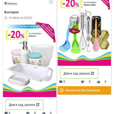
Выгодно!
(3 - 9 Августа 2026)
Дом и сад, разное
mode_comment
thumb_down
thumb_up
0
0
0
Начнется послезавтра
Дом и сад, разное
mode_comment
thumb_down
thumb_up
0
0
0