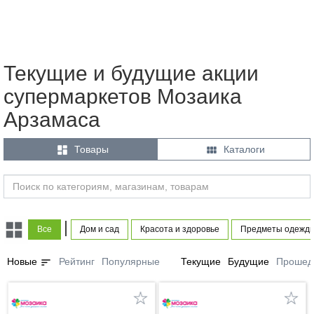
Текущие и будущие акции
супермаркетов Мозаика
Арзамаса


Товары
Каталоги
|
Все
Дом и сад
Красота и здоровье
Предметы одежды
sort
Новые
Рейтинг
Популярные
Текущие
Будущие
Прошед