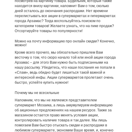
посмотрев на картинку товара. Будильник, который также
находится внизу картинки, напомнит Вам о том, сколько
дней осталось до окончания распродажи. Нет времени
перелистывать все акции в супермаркетах и гипермаркетах
города Арзамас? Тогда воспользуйтесь поиском по
категориям товаров! Желаете узнать, что на пике продаж?
Отсортируйте товары по популярности!
Можно на почту информацию про онлайн скидки? Конечно,
можно!
Кроме всего прочего, мы обязательно пришлем Вам
весточку о том, что скоро начало той или иной акции города
Арзамас – для этого Вам нужно быть подписанными на
нашу рассылку. Убедитесь, что наши послания не попали в
«Спам», ведь обидно будет лишиться такой важной и
интересной инфы. Акции супермаркетов пролетают очень
быстро, успейте купить нужное!
Почему мы не всесильные
Напомним, что мы не являемся представителем
супермаркет Мозаика, а лишь аккумулируем информацию
об акционных предложениях на нашем ресурсе. Также за
магазином остается право менять условия акции,
контролировать наличие товара и так далее. Мы лишь
помогаем Вам быстро отыскать скидки и распродажи в
любимом супермаркете, экономим Ваше время, и, конечно