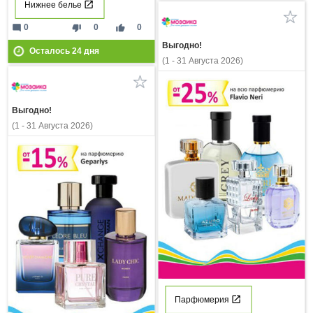
Нижнее белье
mode_comment
thumb_down
thumb_up
0
0
0
Выгодно!
Осталось
24
дня
(1 - 31 Августа 2026)
Выгодно!
(1 - 31 Августа 2026)
Парфюмерия