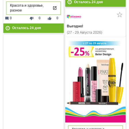
Осталось
24
дня
Красота и здоровье,
разное
mode_comment
thumb_down
thumb_up
0
0
0
Выгодно!
Осталось
24
дня
(27 - 29 Августа 2026)