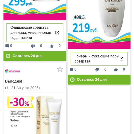
Очищающие средства
для лица, мицеллярная
вода, тоники
mode_comment
thumb_down
thumb_up
0
0
0
Осталось
24
дня
Тонеры и сужающие поры
средства
mode_comment
thumb_down
thumb_up
0
0
0
Осталось
24
дня
Выгодно!
(1 - 31 Августа 2026)