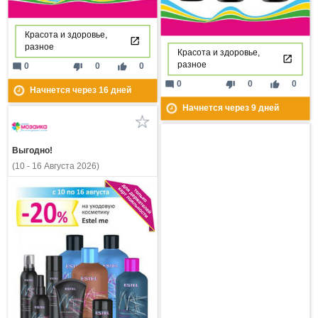
Красота и здоровье,
разное
Красота и здоровье,
разное
mode_comment
thumb_down
thumb_up
0
0
0
mode_comment
thumb_down
thumb_up
0
0
0
Начнется через
16
дней
Начнется через
9
дней
Выгодно!
(10 - 16 Августа 2026)