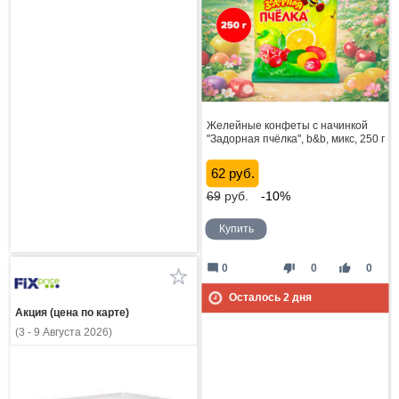
Желейные конфеты с начинкой
"Задорная пчёлка", b&b, микс, 250 г
62 руб.
69
руб.
-10%
Купить
mode_comment
thumb_down
thumb_up
0
0
0
Осталось
2
дня
Акция (цена по карте)
(3 - 9 Августа 2026)