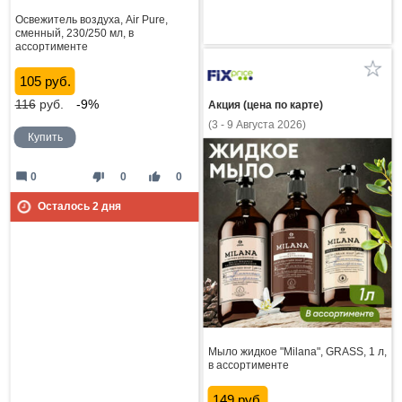
Освежитель воздуха, Air Pure,
сменный, 230/250 мл, в
ассортименте
105 руб.
116
руб.
-9%
Акция (цена по карте)
(3 - 9 Августа 2026)
Купить
mode_comment
thumb_down
thumb_up
0
0
0
Осталось
2
дня
Мыло жидкое "Milana", GRASS, 1 л,
в ассортименте
149 руб.