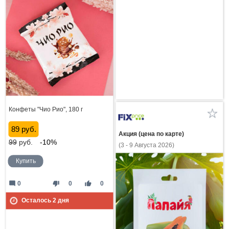
Конфеты "Чио Рио", 180 г
89 руб.
Акция (цена по карте)
99
руб.
-10%
(3 - 9 Августа 2026)
Купить
mode_comment
thumb_down
thumb_up
0
0
0
Осталось
2
дня