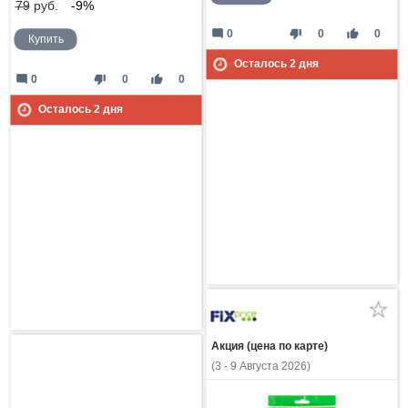
79
руб.
-9%
mode_comment
thumb_down
thumb_up
0
0
0
Купить
Осталось
2
дня
mode_comment
thumb_down
thumb_up
0
0
0
Осталось
2
дня
Акция (цена по карте)
(3 - 9 Августа 2026)