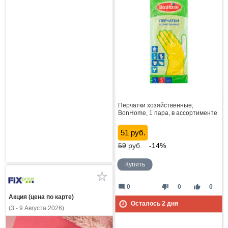
Перчатки хозяйственные,
BonHome, 1 пара, в ассортименте
51 руб.
59
руб.
-14%
Купить
mode_comment
thumb_down
thumb_up
0
0
0
Акция (цена по карте)
Осталось
2
дня
(3 - 9 Августа 2026)