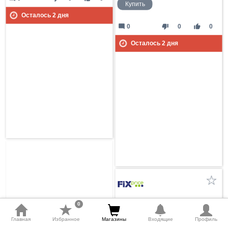
Купить
Осталось
2
дня
mode_comment
thumb_down
thumb_up
0
0
0
Осталось
2
дня
Акция (цена по карте)
0
(3 - 9 Августа 2026)
Главная
Избранное
Магазины
Входящие
Профиль