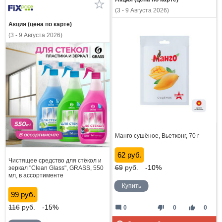
(3 - 9 Августа 2026)
Акция (цена по карте)
(3 - 9 Августа 2026)
Манго сушёное, Вьетконг, 70 г
62 руб.
Чистящее средство для стёкол и
69
руб.
-10%
зеркал "Clean Glass", GRASS, 550
мл, в ассортименте
Купить
99 руб.
116
руб.
-15%
mode_comment
thumb_down
thumb_up
0
0
0