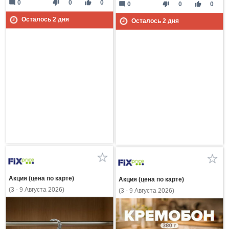
mode_comment
thumb_down
thumb_up
0
0
0
mode_comment
thumb_down
thumb_up
0
0
0
Осталось
2
дня
Осталось
2
дня
Акция (цена по карте)
Акция (цена по карте)
(3 - 9 Августа 2026)
(3 - 9 Августа 2026)