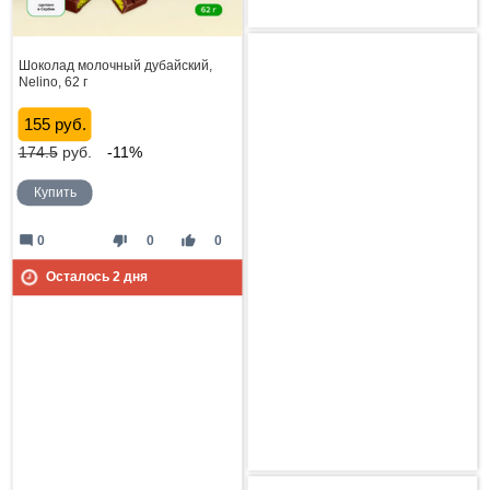
Шоколад молочный дубайский,
Nelino, 62 г
155 руб.
174.5
руб.
-11%
Купить
mode_comment
thumb_down
thumb_up
0
0
0
Осталось
2
дня