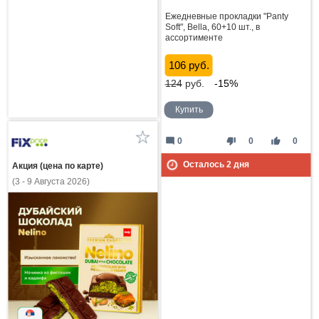
Ежедневные прокладки "Panty
Soft", Bella, 60+10 шт., в
ассортименте
106 руб.
124
руб.
-15%
Купить
mode_comment
thumb_down
thumb_up
0
0
0
Осталось
2
дня
Акция (цена по карте)
(3 - 9 Августа 2026)