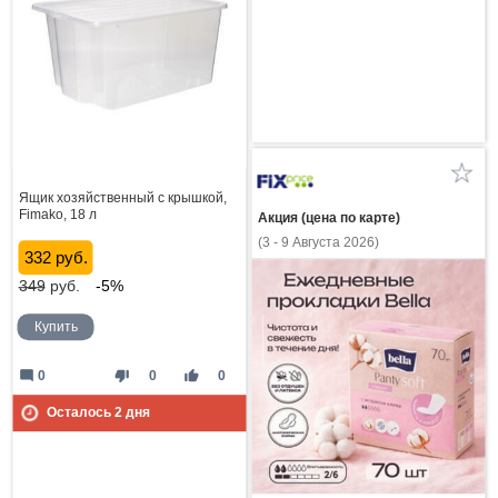
Ящик хозяйственный с крышкой,
Fimako, 18 л
Акция (цена по карте)
(3 - 9 Августа 2026)
332 руб.
349
руб.
-5%
Купить
mode_comment
thumb_down
thumb_up
0
0
0
Осталось
2
дня