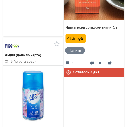
Чипсы нори со вкусом кимчи, 5 г
41.5 руб.
Купить
Акция (цена по карте)
(3 - 9 Августа 2026)
mode_comment
thumb_down
thumb_up
0
0
0
Осталось
2
дня