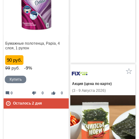
Бумажные полотенца, Papia, 4
слоя, 1 рулон
90 руб.
99
руб.
-9%
Купить
Акция (цена по карте)
(3 - 9 Августа 2026)
mode_comment
thumb_down
thumb_up
0
0
0
Осталось
2
дня