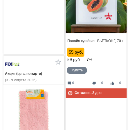
Папайя сушёная, ВЬЕТКОНГ, 70 г
55 руб.
59
руб.
-7%
Купить
Акция (цена по карте)
(3 - 9 Августа 2026)
mode_comment
thumb_down
thumb_up
0
0
0
Осталось
2
дня