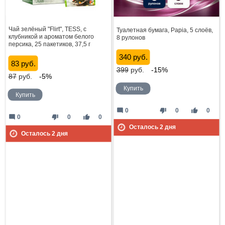
Чай зелёный "Flirt", TESS, с
Туалетная бумага, Papia, 5 слоёв,
клубникой и ароматом белого
8 рулонов
персика, 25 пакетиков, 37,5 г
340 руб.
83 руб.
399
руб.
-15%
87
руб.
-5%
Купить
Купить
mode_comment
thumb_down
thumb_up
0
0
0
mode_comment
thumb_down
thumb_up
0
0
0
Осталось
2
дня
Осталось
2
дня