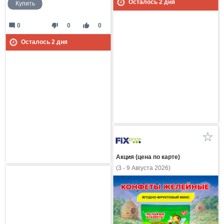
Осталось
2
дня
Купить
mode_comment
thumb_down
thumb_up
0
0
0
Осталось
2
дня
Акция (цена по карте)
(3 - 9 Августа 2026)