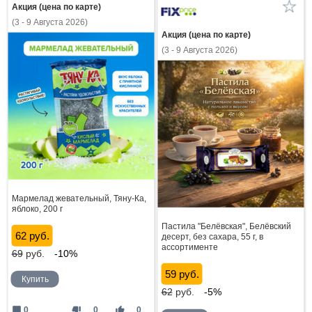
Акция (цена по карте)
(3 - 9 Августа 2026)
Акция (цена по карте)
(3 - 9 Августа 2026)
Мармелад жевательный, Тяну-Ка,
яблоко, 200 г
Пастила "Белёвская", Белёвский
62 руб.
десерт, без сахара, 55 г, в
ассортименте
69
руб.
-10%
59 руб.
Купить
62
руб.
-5%
mode_comment
thumb_down
thumb_up
0
0
0