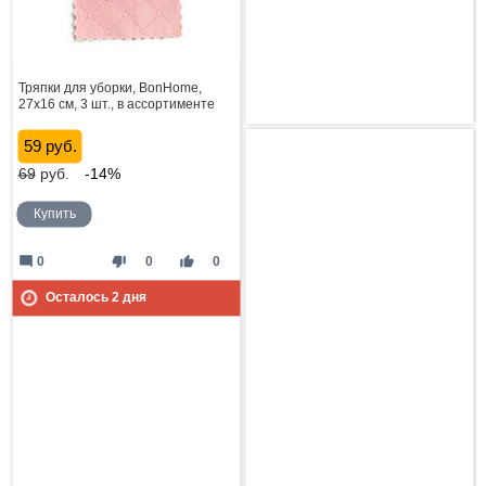
Тряпки для уборки, BonHome,
27х16 см, 3 шт., в ассортименте
59 руб.
69
руб.
-14%
Купить
mode_comment
thumb_down
thumb_up
0
0
0
Осталось
2
дня