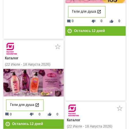
Гели для душа
mode_comment
thumb_down
thumb_up
0
0
0
Осталось
12
дней
Каталог
(22 Июля - 18 Августа 2026)
Гели для душа
mode_comment
thumb_down
thumb_up
0
0
0
Каталог
Осталось
12
дней
(22 Июля - 18 Августа 2026)