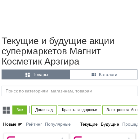
Текущие и будущие акции
супермаркетов Магнит
Косметик Арзгира


Товары
Каталоги
|
Все
Дом и сад
Красота и здоровье
Электроника, быт
sort
Новые
Рейтинг
Популярные
Текущие
Будущие
Прошед