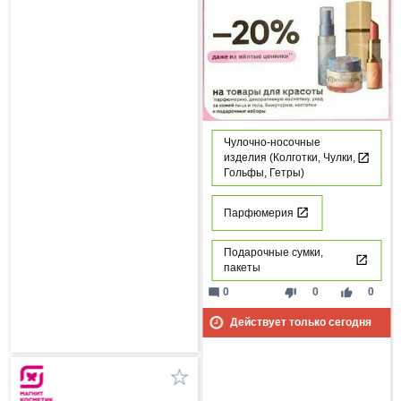
Чулочно-носочные
изделия (Колготки, Чулки,
Гольфы, Гетры)
Парфюмерия
Подарочные сумки,
пакеты
mode_comment
thumb_down
thumb_up
0
0
0
Действует только сегодня