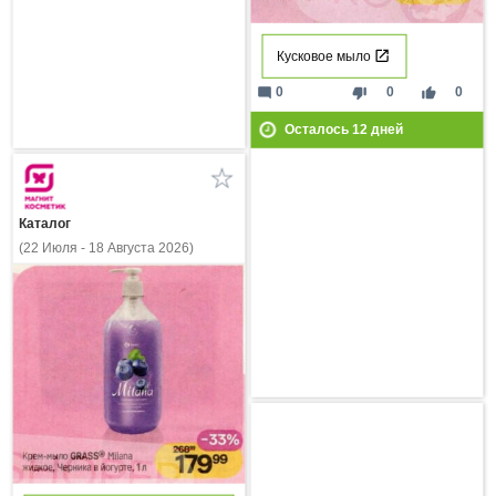
Кусковое мыло
mode_comment
thumb_down
thumb_up
0
0
0
Осталось
12
дней
Каталог
(22 Июля - 18 Августа 2026)