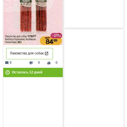
Лакомства для собак
mode_comment
thumb_down
thumb_up
0
0
0
Осталось
12
дней