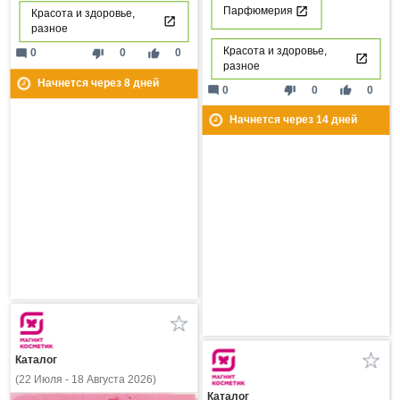
Парфюмерия
Красота и здоровье,
разное
Красота и здоровье,
mode_comment
thumb_down
thumb_up
0
0
0
разное
Начнется через
8
дней
mode_comment
thumb_down
thumb_up
0
0
0
Начнется через
14
дней
Каталог
(22 Июля - 18 Августа 2026)
Каталог