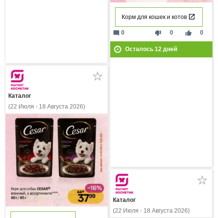
Корм для кошек и котов
mode_comment
thumb_down
thumb_up
0
0
0
Осталось
12
дней
Каталог
(22 Июля - 18 Августа 2026)
Каталог
(22 Июля - 18 Августа 2026)