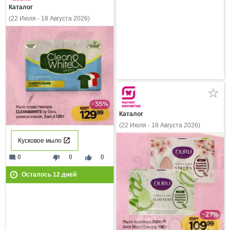
Каталог
(22 Июля - 18 Августа 2026)
Каталог
(22 Июля - 18 Августа 2026)
Кусковое мыло
mode_comment
thumb_down
thumb_up
0
0
0
Осталось
12
дней