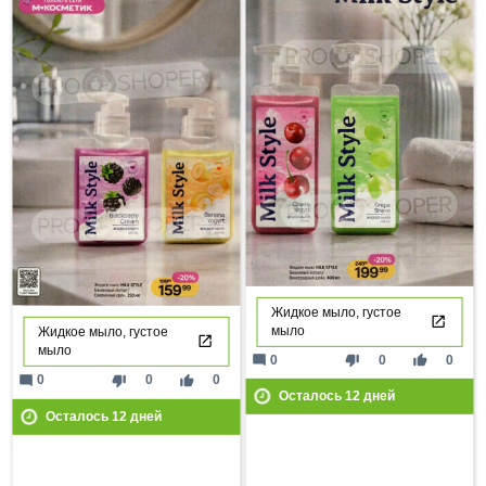
Жидкое мыло, густое
мыло
Жидкое мыло, густое
мыло
mode_comment
thumb_down
thumb_up
0
0
0
mode_comment
thumb_down
thumb_up
0
0
0
Осталось
12
дней
Осталось
12
дней