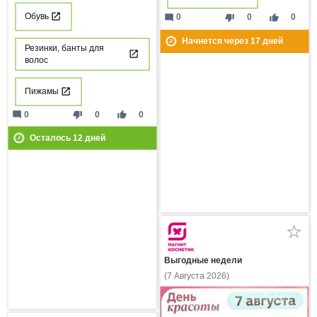
Обувь
mode_comment
thumb_down
thumb_up
0
0
0
Начнется через
17
дней
Резинки, банты для
волос
Пижамы
mode_comment
thumb_down
thumb_up
0
0
0
Осталось
12
дней
Выгодные недели
(7 Августа 2026)