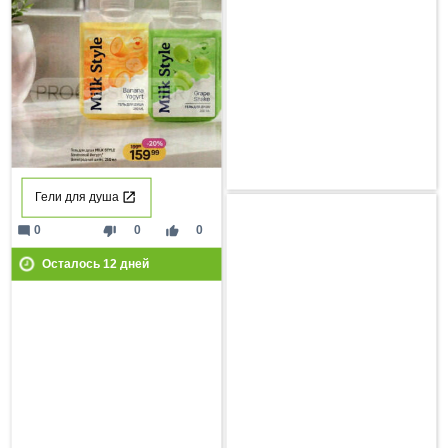
Гели для душа
mode_comment
thumb_down
thumb_up
0
0
0
Осталось
12
дней