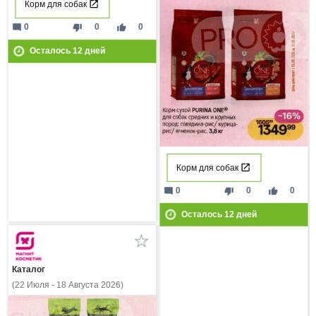
Корм для собак
mode_comment
thumb_down
thumb_up
0
0
0
Осталось
12
дней
Корм для собак
mode_comment
thumb_down
thumb_up
0
0
0
Осталось
12
дней
Каталог
(22 Июля - 18 Августа 2026)