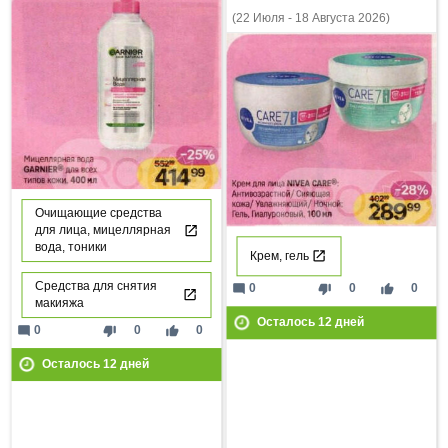
(22 Июля - 18 Августа 2026)
Очищающие средства
для лица, мицеллярная
вода, тоники
Крем, гель
Средства для снятия
mode_comment
thumb_down
thumb_up
0
0
0
макияжа
Осталось
12
дней
mode_comment
thumb_down
thumb_up
0
0
0
Осталось
12
дней