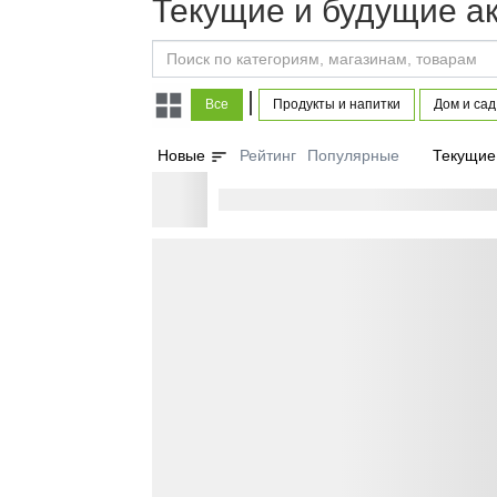
Текущие и будущие ак
|
Все
Продукты и напитки
Дом и сад
sort
Новые
Рейтинг
Популярные
Текущие