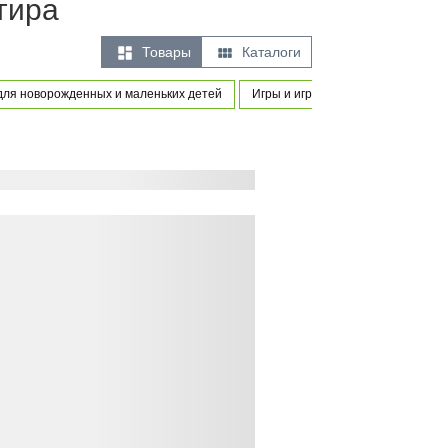
гира


Товары
Каталоги
для новорожденных и маленьких детей
Игры и игрушки
Предметы од