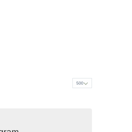
500
egram