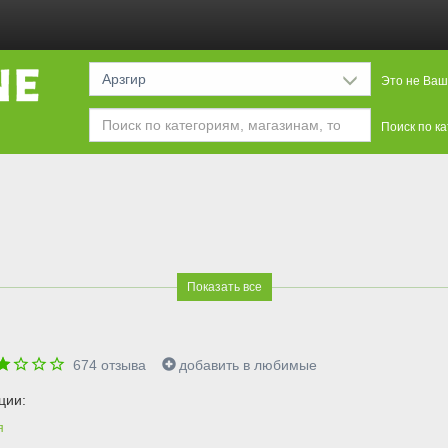
Арзгир
Это не Ваш
Поиск по к
Показать все
674
отзыва
добавить в любимые
ции:
я