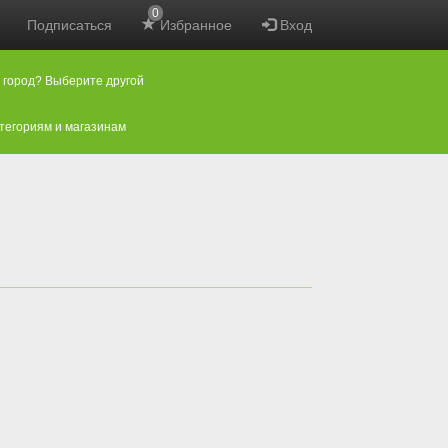
0
Подписаться
Избранное
Вход
 город? Выберите другой
атегориям и магазинам