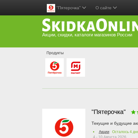
"Пятерочка"
О сайте
Акции, скидки, каталоги магазинов России
Продукты
"Пятерочка"
Текущие и будущие ак
Акции
Осталось
4
дн
4 - 10 Августа 2026