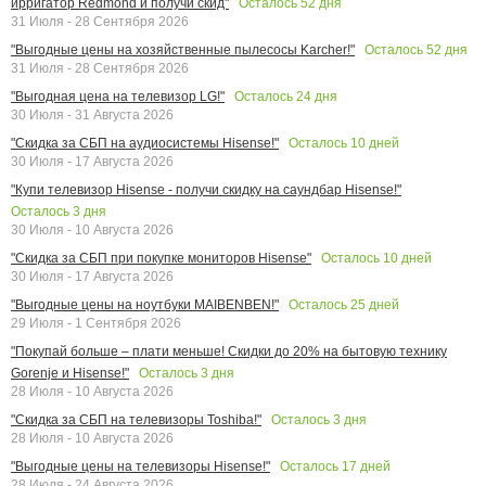
Осталось
52
дня
ирригатор Redmond и получи скид"
31 Июля - 28 Сентября 2026
Осталось
52
дня
"Выгодные цены на хозяйственные пылесосы Karcher!"
31 Июля - 28 Сентября 2026
Осталось
24
дня
"Выгодная цена на телевизор LG!"
30 Июля - 31 Августа 2026
Осталось
10
дней
"Скидка за СБП на аудиосистемы Hisense!"
30 Июля - 17 Августа 2026
"Купи телевизор Hisense - получи скидку на саундбар Hisense!"
Осталось
3
дня
30 Июля - 10 Августа 2026
Осталось
10
дней
"Скидка за СБП при покупке мониторов Hisense"
30 Июля - 17 Августа 2026
Осталось
25
дней
"Выгодные цены на ноутбуки MAIBENBEN!"
29 Июля - 1 Сентября 2026
"Покупай больше – плати меньше! Скидки до 20% на бытовую технику
Осталось
3
дня
Gorenje и Hisense!"
28 Июля - 10 Августа 2026
Осталось
3
дня
"Скидка за СБП на телевизоры Toshiba!"
28 Июля - 10 Августа 2026
Осталось
17
дней
"Выгодные цены на телевизоры Hisense!"
28 Июля - 24 Августа 2026