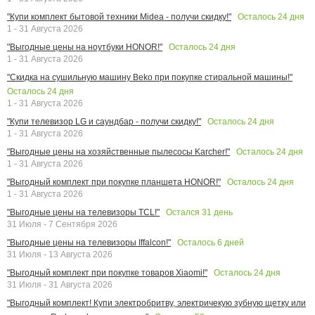
Осталось
24
дня
"Купи комплект бытовой техники Midea - получи скидку!"
1 - 31 Августа 2026
Осталось
24
дня
"Выгодные цены на ноутбуки HONOR!"
1 - 31 Августа 2026
"Скидка на сушильную машину Beko при покупке стиральной машины!"
Осталось
24
дня
1 - 31 Августа 2026
Осталось
24
дня
"Купи телевизор LG и саундбар - получи скидку!"
1 - 31 Августа 2026
Осталось
24
дня
"Выгодные цены на хозяйственные пылесосы Karcher!"
1 - 31 Августа 2026
Осталось
24
дня
"Выгодный комплект при покупке планшета HONOR!"
1 - 31 Августа 2026
Остался
31
день
"Выгодные цены на телевизоры TCL!"
31 Июля - 7 Сентября 2026
Осталось
6
дней
"Выгодные цены на телевизоры Iffalcon!"
31 Июля - 13 Августа 2026
Осталось
24
дня
"Выгодный комплект при покупке товаров Xiaomi!"
31 Июля - 31 Августа 2026
"Выгодный комплект! Купи электробритву, электричекую зубную щетку или