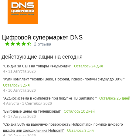
Цифровой супермаркет DNS
2
отзыва
Действующие акции на сегодня
Осталось
24
дня
"Скидка за СБП на товары «Редмонд»!"
4 - 31 Августа 2026
"Купи комплект техники Beko, Hotpoint, Indesit - получи скидку до 30%!"
Осталось
3
дня
4 - 10 Августа 2026
Осталось
25
дней
"Аудиосистема в комплекте при покупке ТВ Samsung!"
4 Августа - 1 Сентября 2026
Осталось
10
дней
"Выгодные цены на телевизоры!"
4 - 17 Августа 2026
"Скидка 50% на варочную поверхность Hotpoint при покупке духового
Осталось
3
дня
шкафа или холодильника Hotpoint!"
4 - 10 Августа 2026