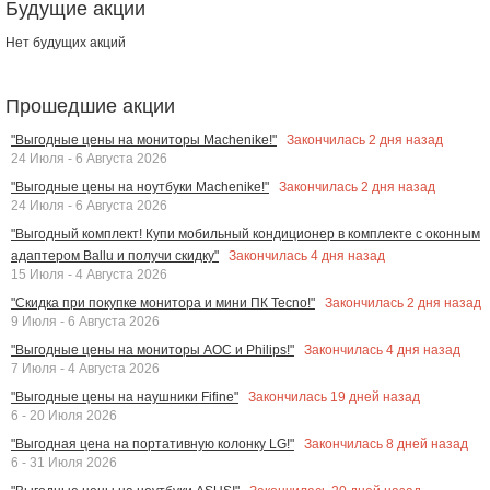
Будущие акции
Нет будущих акций
Прошедшие акции
Закончилась
2
дня назад
"Выгодные цены на мониторы Machenike!"
24 Июля - 6 Августа 2026
Закончилась
2
дня назад
"Выгодные цены на ноутбуки Machenike!"
24 Июля - 6 Августа 2026
"Выгодный комплект! Купи мобильный кондиционер в комплекте с оконным
Закончилась
4
дня назад
адаптером Ballu и получи скидку"
15 Июля - 4 Августа 2026
Закончилась
2
дня назад
"Скидка при покупке монитора и мини ПК Tecno!"
9 Июля - 6 Августа 2026
Закончилась
4
дня назад
"Выгодные цены на мониторы AOC и Philips!"
7 Июля - 4 Августа 2026
Закончилась
19
дней назад
"Выгодные цены на наушники Fifine"
6 - 20 Июля 2026
Закончилась
8
дней назад
"Выгодная цена на портативную колонку LG!"
6 - 31 Июля 2026