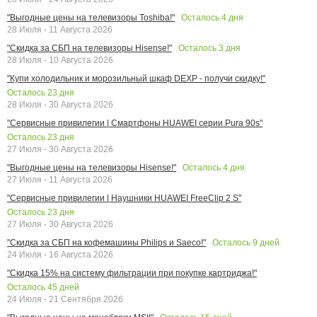
Осталось
4
дня
"Выгодные цены на телевизоры Toshiba!"
28 Июля - 11 Августа 2026
Осталось
3
дня
"Скидка за СБП на телевизоры Hisense!"
28 Июля - 10 Августа 2026
"Купи холодильник и морозильный шкаф DEXP - получи скидку!"
Осталось
23
дня
28 Июля - 30 Августа 2026
"Сервисные привилегии | Смартфоны HUAWEI серии Pura 90s"
Осталось
23
дня
27 Июля - 30 Августа 2026
Осталось
4
дня
"Выгодные цены на телевизоры Hisense!"
27 Июля - 11 Августа 2026
"Сервисные привилегии | Наушники HUAWEI FreeClip 2 S"
Осталось
23
дня
27 Июля - 30 Августа 2026
Осталось
9
дней
"Скидка за СБП на кофемашины Philips и Saeco!"
24 Июля - 16 Августа 2026
"Скидка 15% на систему фильтрации при покупке картриджа!"
Осталось
45
дней
24 Июля - 21 Сентября 2026