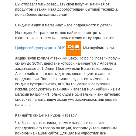
Вы отправлялись совершать свои покупки, начиная от
продуктов и заканчивая дорогостоящей бытовой техникой,
по наиболее выгодным ценам.
Скидки и акции в магазинах – все подробности и детали
На текущей страничке можно найти просмотреть
конкретные интересные предложения от супермаркетов
Цифровой супермаркет DNS
. Мы опубликовали
акцию "Купи комплект техники Beko, Hotpoint, Indesit - получи
скидку до 30%!", действие которой начинается 7 Апреля и
заканчивается 1 Июня. Поэтому если Вы житель города
Асино либо же его гость, детальненько изучите данные
предложения. Вполне возможно, здесь есть именно те
скидки в супермаркетах, что Вы так давно и безутешно
искали. Вооружитесь знаниями и вперед в ближайший к Вам
магазин на шопинг! Только будьте бдительны и внимательно
смотрите на дату, вдруг акция уже закончилась или еще не
началась.
Как найти скидки на нужный товар?
Чтобы не тратить силы, время и здоровье на поиск
определенного товара по акции, воспользуйтесь удобным
поиском на нашем сайте. Для Вас мы упростили все