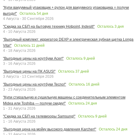
"Купи вакуумный упаковщик + рулон для вакуумного упаковщика = получи
Осталось
54
дня
выгоду!"
4 Августа - 30 Сентября 2026
Осталось
3
дня
"Скидка за СБП на бытовую технику Hotpoint, Indesit!"
4 - 10 Августа 2026
"Выгодный комплект: ирригатор DEXP и электрическая зубная щетка Longa
Осталось
11
дней
Vita!"
4 - 18 Августа 2026
Осталось
9
дней
"Выгодные цены на ноутбуки Acer!"
3 - 16 Августа 2026
Осталось
37
дней
"Выгодные цены на ПК ASUS!"
3 Августа - 13 Сентября 2026
Осталось
16
дней
"Выгодные цены на ноутбуки Tecno!"
3 - 23 Августа 2026
"Купи стиральную и сушильную машины с соединительным элементом
Осталось
24
дня
Midea или Toshiba — получи скидку!"
1 - 31 Августа 2026
Осталось
9
дней
"Скидка за СБП на телевизоры Samsung!"
1 - 16 Августа 2026
Осталось
24
дня
"Выгодная цена на мойку высокого давления Karcher!"
1 - 31 Августа 2026