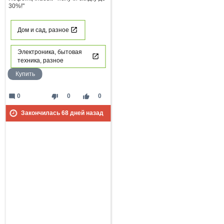
30%!"
Дом и сад, разное
Электроника, бытовая
техника, разное
Купить
mode_comment
thumb_down
thumb_up
0
0
0
Закончилась
68
дней назад