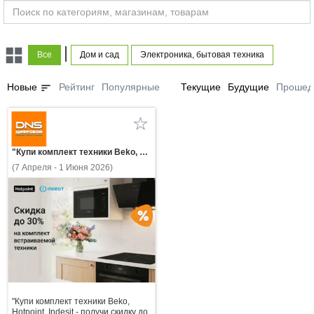
|
Все
Дом и сад
Электроника, бытовая техника
sort
Новые
Рейтинг
Популярные
Текущие
Будущие
Прошед
"Купи комплект техники Beko, Hotpoint, Indesit - получи скидку до 30%!"
(7 Апреля - 1 Июня 2026)
"Купи комплект техники Beko,
Hotpoint, Indesit - получи скидку до