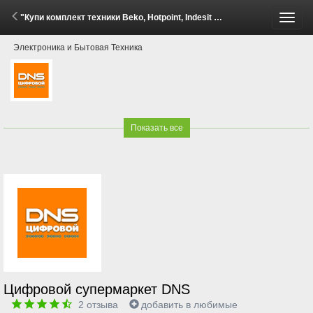
"Купи комплект техники Beko, Hotpoint, Indesit - получи скидку до 30%!" (7 Апреля - 1 Июня 2026)
Пере
Электроника и Бытовая Техника
меню
Показать все
Цифровой супермаркет DNS
2
отзыва
добавить в любимые