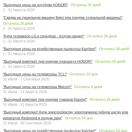
Осталось
26
дней
"Выгодные цены на ноутбуки HONOR!"
1 - 31 Августа 2026
"Скидка на сушильную машину Beko при покупке стиральной машины!"
Осталось
26
дней
1 - 31 Августа 2026
Осталось
26
дней
"Купи телевизор LG и саундбар - получи скидку!"
1 - 31 Августа 2026
Осталось
26
дней
"Выгодные цены на хозяйственные пылесосы Karcher!"
1 - 31 Августа 2026
Осталось
26
дней
"Выгодный комплект при покупке планшета HONOR!"
1 - 31 Августа 2026
Осталось
33
дня
"Выгодные цены на телевизоры TCL!"
31 Июля - 7 Сентября 2026
Осталось
8
дней
"Выгодные цены на телевизоры Iffalcon!"
31 Июля - 13 Августа 2026
Осталось
26
дней
"Выгодный комплект при покупке товаров Xiaomi!"
31 Июля - 31 Августа 2026
"Выгодный комплект! Купи электробритву, электричекую зубную щетку или
Осталось
54
дня
ирригатор Redmond и получи скид"
31 Июля - 28 Сентября 2026
Осталось
54
дня
"Выгодные цены на хозяйственные пылесосы Karcher!"