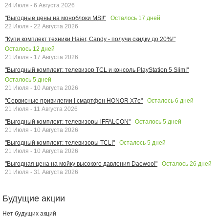
24 Июля - 6 Августа 2026
Осталось
17
дней
"Выгодные цены на моноблоки MSI!"
22 Июля - 22 Августа 2026
"Купи комплект техники Haier, Candy - получи скидку до 20%!"
Осталось
12
дней
21 Июля - 17 Августа 2026
"Выгодный комплект: телевизор TCL и консоль PlayStation 5 Slim!"
Осталось
5
дней
21 Июля - 10 Августа 2026
Осталось
6
дней
"Сервисные привилегии | смартфон HONOR X7e"
21 Июля - 11 Августа 2026
Осталось
5
дней
"Выгодный комплект: телевизоры iFFALCON"
21 Июля - 10 Августа 2026
Осталось
5
дней
"Выгодный комплект: телевизоры TCL!"
21 Июля - 10 Августа 2026
Осталось
26
дней
"Выгодная цена на мойку высокого давления Daewoo!"
21 Июля - 31 Августа 2026
Будущие акции
Нет будущих акций