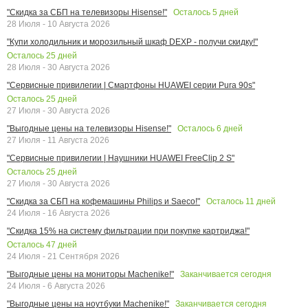
Осталось
5
дней
"Скидка за СБП на телевизоры Hisense!"
28 Июля - 10 Августа 2026
"Купи холодильник и морозильный шкаф DEXP - получи скидку!"
Осталось
25
дней
28 Июля - 30 Августа 2026
"Сервисные привилегии | Смартфоны HUAWEI серии Pura 90s"
Осталось
25
дней
27 Июля - 30 Августа 2026
Осталось
6
дней
"Выгодные цены на телевизоры Hisense!"
27 Июля - 11 Августа 2026
"Сервисные привилегии | Наушники HUAWEI FreeClip 2 S"
Осталось
25
дней
27 Июля - 30 Августа 2026
Осталось
11
дней
"Скидка за СБП на кофемашины Philips и Saeco!"
24 Июля - 16 Августа 2026
"Скидка 15% на систему фильтрации при покупке картриджа!"
Осталось
47
дней
24 Июля - 21 Сентября 2026
Заканчивается сегодня
"Выгодные цены на мониторы Machenike!"
24 Июля - 6 Августа 2026
Заканчивается сегодня
"Выгодные цены на ноутбуки Machenike!"