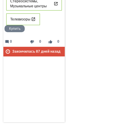
Стереосистемы,
Музыкальные центры
Телевизоры
Купить
mode_comment
thumb_down
thumb_up
0
0
0
Закончилась
87
дней назад