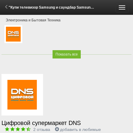
"Купи телевизор Samsung и саундбар Samsung в выгодном комплекте!" (21 Апреля - 11 Мая 2026)
Пере
Электроника и Бытовая Техника
меню
Показать все
Цифровой супермаркет DNS
2
отзыва
добавить в любимые