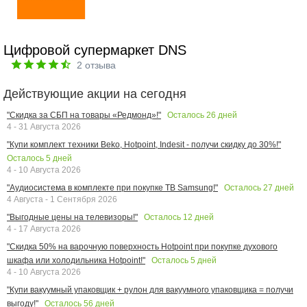
Цифровой супермаркет DNS
2
отзыва
Действующие акции на сегодня
Осталось
26
дней
"Скидка за СБП на товары «Редмонд»!"
4 - 31 Августа 2026
"Купи комплект техники Beko, Hotpoint, Indesit - получи скидку до 30%!"
Осталось
5
дней
4 - 10 Августа 2026
Осталось
27
дней
"Аудиосистема в комплекте при покупке ТВ Samsung!"
4 Августа - 1 Сентября 2026
Осталось
12
дней
"Выгодные цены на телевизоры!"
4 - 17 Августа 2026
"Скидка 50% на варочную поверхность Hotpoint при покупке духового
Осталось
5
дней
шкафа или холодильника Hotpoint!"
4 - 10 Августа 2026
"Купи вакуумный упаковщик + рулон для вакуумного упаковщика = получи
Осталось
56
дней
выгоду!"