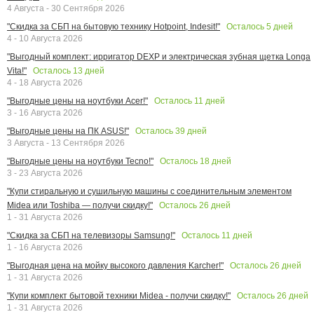
4 Августа - 30 Сентября 2026
Осталось
5
дней
"Скидка за СБП на бытовую технику Hotpoint, Indesit!"
4 - 10 Августа 2026
"Выгодный комплект: ирригатор DEXP и электрическая зубная щетка Longa
Осталось
13
дней
Vita!"
4 - 18 Августа 2026
Осталось
11
дней
"Выгодные цены на ноутбуки Acer!"
3 - 16 Августа 2026
Осталось
39
дней
"Выгодные цены на ПК ASUS!"
3 Августа - 13 Сентября 2026
Осталось
18
дней
"Выгодные цены на ноутбуки Tecno!"
3 - 23 Августа 2026
"Купи стиральную и сушильную машины с соединительным элементом
Осталось
26
дней
Midea или Toshiba — получи скидку!"
1 - 31 Августа 2026
Осталось
11
дней
"Скидка за СБП на телевизоры Samsung!"
1 - 16 Августа 2026
Осталось
26
дней
"Выгодная цена на мойку высокого давления Karcher!"
1 - 31 Августа 2026
Осталось
26
дней
"Купи комплект бытовой техники Midea - получи скидку!"
1 - 31 Августа 2026