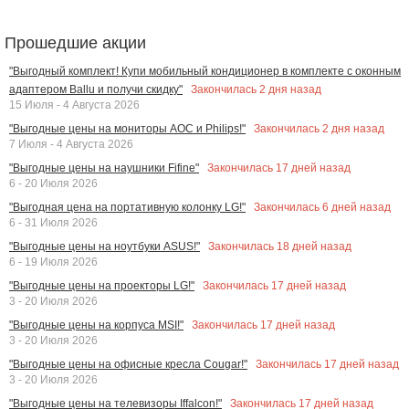
Прошедшие акции
"Выгодный комплект! Купи мобильный кондиционер в комплекте с оконным
Закончилась
2
дня назад
адаптером Ballu и получи скидку"
15 Июля - 4 Августа 2026
Закончилась
2
дня назад
"Выгодные цены на мониторы AOC и Philips!"
7 Июля - 4 Августа 2026
Закончилась
17
дней назад
"Выгодные цены на наушники Fifine"
6 - 20 Июля 2026
Закончилась
6
дней назад
"Выгодная цена на портативную колонку LG!"
6 - 31 Июля 2026
Закончилась
18
дней назад
"Выгодные цены на ноутбуки ASUS!"
6 - 19 Июля 2026
Закончилась
17
дней назад
"Выгодные цены на проекторы LG!"
3 - 20 Июля 2026
Закончилась
17
дней назад
"Выгодные цены на корпуса MSI!"
3 - 20 Июля 2026
Закончилась
17
дней назад
"Выгодные цены на офисные кресла Cougar!"
3 - 20 Июля 2026
Закончилась
17
дней назад
"Выгодные цены на телевизоры Iffalcon!"