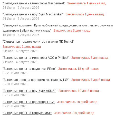
Закончилась
1
день назад
"Выгодные цены на мониторы Machenike!"
24 Июля - 6 Августа 2026
Закончилась
1
день назад
"Выгодные цены на ноутбуки Machenike!"
24 Июля - 6 Августа 2026
"Выгодный комплект! Купи мобильный кондиционер в комплекте с оконным
Закончилась
3
дня назад
адаптером Ballu и получи скидку"
15 Июля - 4 Августа 2026
"Скидка при покупке монитора и мини ПК Tecno!"
Закончилась
1
день назад
9 Июля - 6 Августа 2026
Закончилась
3
дня назад
"Выгодные цены на мониторы AOC и Philips!"
7 Июля - 4 Августа 2026
Закончилась
18
дней назад
"Выгодные цены на наушники Fifine"
6 - 20 Июля 2026
Закончилась
7
дней назад
"Выгодная цена на портативную колонку LG!"
6 - 31 Июля 2026
Закончилась
19
дней назад
"Выгодные цены на ноутбуки ASUS!"
6 - 19 Июля 2026
Закончилась
18
дней назад
"Выгодные цены на проекторы LG!"
3 - 20 Июля 2026
Закончилась
18
дней назад
"Выгодные цены на корпуса MSI!"