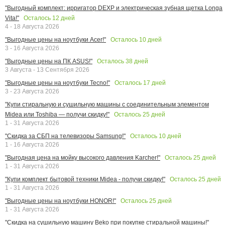
"Выгодный комплект: ирригатор DEXP и электрическая зубная щетка Longa
Осталось
12
дней
Vita!"
4 - 18 Августа 2026
Осталось
10
дней
"Выгодные цены на ноутбуки Acer!"
3 - 16 Августа 2026
Осталось
38
дней
"Выгодные цены на ПК ASUS!"
3 Августа - 13 Сентября 2026
Осталось
17
дней
"Выгодные цены на ноутбуки Tecno!"
3 - 23 Августа 2026
"Купи стиральную и сушильную машины с соединительным элементом
Осталось
25
дней
Midea или Toshiba — получи скидку!"
1 - 31 Августа 2026
Осталось
10
дней
"Скидка за СБП на телевизоры Samsung!"
1 - 16 Августа 2026
Осталось
25
дней
"Выгодная цена на мойку высокого давления Karcher!"
1 - 31 Августа 2026
Осталось
25
дней
"Купи комплект бытовой техники Midea - получи скидку!"
1 - 31 Августа 2026
Осталось
25
дней
"Выгодные цены на ноутбуки HONOR!"
1 - 31 Августа 2026
"Скидка на сушильную машину Beko при покупке стиральной машины!"