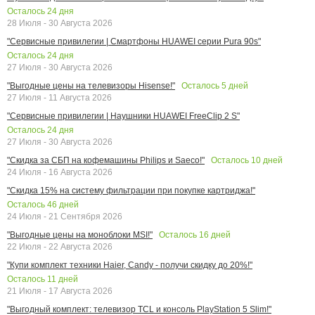
Осталось
24
дня
28 Июля - 30 Августа 2026
"Сервисные привилегии | Смартфоны HUAWEI серии Pura 90s"
Осталось
24
дня
27 Июля - 30 Августа 2026
Осталось
5
дней
"Выгодные цены на телевизоры Hisense!"
27 Июля - 11 Августа 2026
"Сервисные привилегии | Наушники HUAWEI FreeClip 2 S"
Осталось
24
дня
27 Июля - 30 Августа 2026
Осталось
10
дней
"Скидка за СБП на кофемашины Philips и Saeco!"
24 Июля - 16 Августа 2026
"Скидка 15% на систему фильтрации при покупке картриджа!"
Осталось
46
дней
24 Июля - 21 Сентября 2026
Осталось
16
дней
"Выгодные цены на моноблоки MSI!"
22 Июля - 22 Августа 2026
"Купи комплект техники Haier, Candy - получи скидку до 20%!"
Осталось
11
дней
21 Июля - 17 Августа 2026
"Выгодный комплект: телевизор TCL и консоль PlayStation 5 Slim!"