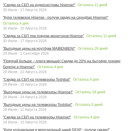
Осталось
11
дней
"Скидка за СБП на аудиосистемы Hisense!"
30 Июля - 17 Августа 2026
"Купи телевизор Hisense - получи скидку на саундбар Hisense!"
Осталось
4
дня
30 Июля - 10 Августа 2026
Осталось
11
дней
"Скидка за СБП при покупке мониторов Hisense"
30 Июля - 17 Августа 2026
Осталось
26
дней
"Выгодные цены на ноутбуки MAIBENBEN!"
29 Июля - 1 Сентября 2026
"Покупай больше – плати меньше! Скидки до 20% на бытовую технику
Осталось
4
дня
Gorenje и Hisense!"
28 Июля - 10 Августа 2026
Осталось
4
дня
"Скидка за СБП на телевизоры Toshiba!"
28 Июля - 10 Августа 2026
Осталось
18
дней
"Выгодные цены на телевизоры Hisense!"
28 Июля - 24 Августа 2026
Осталось
5
дней
"Выгодные цены на телевизоры Toshiba!"
28 Июля - 11 Августа 2026
Осталось
4
дня
"Скидка за СБП на телевизоры Hisense!"
28 Июля - 10 Августа 2026
"Купи холодильник и морозильный шкаф DEXP - получи скидку!"