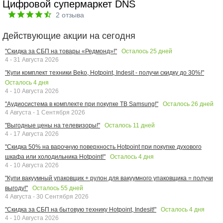
Цифровой супермаркет DNS
2
отзыва
Действующие акции на сегодня
Осталось
25
дней
"Скидка за СБП на товары «Редмонд»!"
4 - 31 Августа 2026
"Купи комплект техники Beko, Hotpoint, Indesit - получи скидку до 30%!"
Осталось
4
дня
4 - 10 Августа 2026
Осталось
26
дней
"Аудиосистема в комплекте при покупке ТВ Samsung!"
4 Августа - 1 Сентября 2026
Осталось
11
дней
"Выгодные цены на телевизоры!"
4 - 17 Августа 2026
"Скидка 50% на варочную поверхность Hotpoint при покупке духового
Осталось
4
дня
шкафа или холодильника Hotpoint!"
4 - 10 Августа 2026
"Купи вакуумный упаковщик + рулон для вакуумного упаковщика = получи
Осталось
55
дней
выгоду!"
4 Августа - 30 Сентября 2026
Осталось
4
дня
"Скидка за СБП на бытовую технику Hotpoint, Indesit!"
4 - 10 Августа 2026