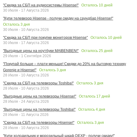
Осталось
10
дней
"Скидка за СБП на аудиосистемы Hisense!"
30 Июля - 17 Августа 2026
"Купи телевизор Hisense - получи скидку на саундбар Hisense!"
Осталось
3
дня
30 Июля - 10 Августа 2026
Осталось
10
дней
"Скидка за СБП при покупке мониторов Hisense"
30 Июля - 17 Августа 2026
Осталось
25
дней
"Выгодные цены на ноутбуки MAIBENBEN!"
29 Июля - 1 Сентября 2026
"Покупай больше – плати меньше! Скидки до 20% на бытовую технику
Осталось
3
дня
Gorenje и Hisense!"
28 Июля - 10 Августа 2026
Осталось
3
дня
"Скидка за СБП на телевизоры Toshiba!"
28 Июля - 10 Августа 2026
Осталось
17
дней
"Выгодные цены на телевизоры Hisense!"
28 Июля - 24 Августа 2026
Осталось
4
дня
"Выгодные цены на телевизоры Toshiba!"
28 Июля - 11 Августа 2026
Осталось
3
дня
"Скидка за СБП на телевизоры Hisense!"
28 Июля - 10 Августа 2026
"Купи холодильник и морозильный шкаф DEXP - получи скидку!"