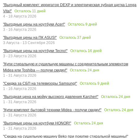
"Выгодный комплект: ирригатор DEXP и электрическая зубная щетка Longa
Осталось
11
дней
Vita!"
4 - 18 Августа 2026
Осталось
9
дней
"Выгодные цены на ноутбуки Acer!"
3 - 16 Августа 2026
Осталось
37
дней
"Выгодные цены на ПК ASUS!"
3 Августа - 13 Сентября 2026
Осталось
16
дней
"Выгодные цены на ноутбуки Tecno!"
3 - 23 Августа 2026
"Купи стиральную и сушильную машины с соединительным элементом
Осталось
24
дня
Midea или Toshiba — получи скидку!"
1 - 31 Августа 2026
Осталось
9
дней
"Скидка за СБП на телевизоры Samsung!"
1 - 16 Августа 2026
Осталось
24
дня
"Выгодная цена на мойку высокого давления Karcher!"
1 - 31 Августа 2026
Осталось
24
дня
"Купи комплект бытовой техники Midea - получи скидку!"
1 - 31 Августа 2026
Осталось
24
дня
"Выгодные цены на ноутбуки HONOR!"
1 - 31 Августа 2026
"Скидка на сушильную машину Beko при покупке стиральной машины!"