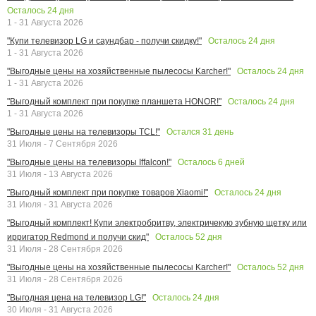
Осталось
24
дня
1 - 31 Августа 2026
Осталось
24
дня
"Купи телевизор LG и саундбар - получи скидку!"
1 - 31 Августа 2026
Осталось
24
дня
"Выгодные цены на хозяйственные пылесосы Karcher!"
1 - 31 Августа 2026
Осталось
24
дня
"Выгодный комплект при покупке планшета HONOR!"
1 - 31 Августа 2026
Остался
31
день
"Выгодные цены на телевизоры TCL!"
31 Июля - 7 Сентября 2026
Осталось
6
дней
"Выгодные цены на телевизоры Iffalcon!"
31 Июля - 13 Августа 2026
Осталось
24
дня
"Выгодный комплект при покупке товаров Xiaomi!"
31 Июля - 31 Августа 2026
"Выгодный комплект! Купи электробритву, электричекую зубную щетку или
Осталось
52
дня
ирригатор Redmond и получи скид"
31 Июля - 28 Сентября 2026
Осталось
52
дня
"Выгодные цены на хозяйственные пылесосы Karcher!"
31 Июля - 28 Сентября 2026
Осталось
24
дня
"Выгодная цена на телевизор LG!"
30 Июля - 31 Августа 2026