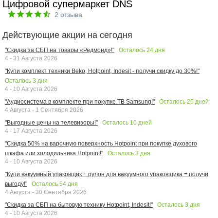
Цифровой супермаркет DNS
2
отзыва
Действующие акции на сегодня
Осталось
24
дня
"Скидка за СБП на товары «Редмонд»!"
4 - 31 Августа 2026
"Купи комплект техники Beko, Hotpoint, Indesit - получи скидку до 30%!"
Осталось
3
дня
4 - 10 Августа 2026
Осталось
25
дней
"Аудиосистема в комплекте при покупке ТВ Samsung!"
4 Августа - 1 Сентября 2026
Осталось
10
дней
"Выгодные цены на телевизоры!"
4 - 17 Августа 2026
"Скидка 50% на варочную поверхность Hotpoint при покупке духового
Осталось
3
дня
шкафа или холодильника Hotpoint!"
4 - 10 Августа 2026
"Купи вакуумный упаковщик + рулон для вакуумного упаковщика = получи
Осталось
54
дня
выгоду!"
4 Августа - 30 Сентября 2026
Осталось
3
дня
"Скидка за СБП на бытовую технику Hotpoint, Indesit!"
4 - 10 Августа 2026