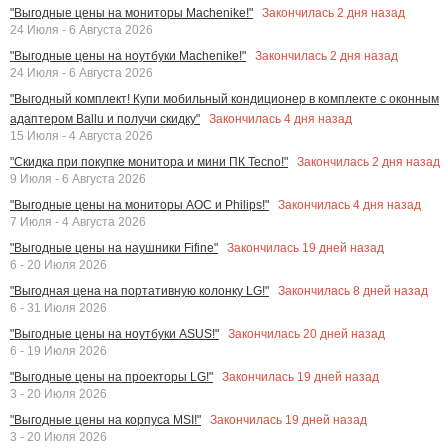
Закончилась
2
дня назад
"Выгодные цены на мониторы Machenike!"
24 Июля - 6 Августа 2026
Закончилась
2
дня назад
"Выгодные цены на ноутбуки Machenike!"
24 Июля - 6 Августа 2026
"Выгодный комплект! Купи мобильный кондиционер в комплекте с оконным
Закончилась
4
дня назад
адаптером Ballu и получи скидку"
15 Июля - 4 Августа 2026
Закончилась
2
дня назад
"Скидка при покупке монитора и мини ПК Tecno!"
9 Июля - 6 Августа 2026
Закончилась
4
дня назад
"Выгодные цены на мониторы AOC и Philips!"
7 Июля - 4 Августа 2026
Закончилась
19
дней назад
"Выгодные цены на наушники Fifine"
6 - 20 Июля 2026
Закончилась
8
дней назад
"Выгодная цена на портативную колонку LG!"
6 - 31 Июля 2026
Закончилась
20
дней назад
"Выгодные цены на ноутбуки ASUS!"
6 - 19 Июля 2026
Закончилась
19
дней назад
"Выгодные цены на проекторы LG!"
3 - 20 Июля 2026
Закончилась
19
дней назад
"Выгодные цены на корпуса MSI!"
3 - 20 Июля 2026