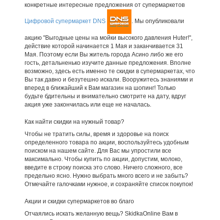
конкретные интересные предложения от супермаркетов
Цифровой супермаркет DNS
. Мы опубликовали
акцию "Выгодные цены на мойки высокого давления Huter!",
действие которой начинается 1 Мая и заканчивается 31
Мая. Поэтому если Вы житель города Асино либо же его
гость, детальненько изучите данные предложения. Вполне
возможно, здесь есть именно те скидки в супермаркетах, что
Вы так давно и безутешно искали. Вооружитесь знаниями и
вперед в ближайший к Вам магазин на шопинг! Только
будьте бдительны и внимательно смотрите на дату, вдруг
акция уже закончилась или еще не началась.
Как найти скидки на нужный товар?
Чтобы не тратить силы, время и здоровье на поиск
определенного товара по акции, воспользуйтесь удобным
поиском на нашем сайте. Для Вас мы упростили все
максимально. Чтобы купить по акции, допустим, молоко,
введите в строку поиска это слово. Ничего сложного, все
предельно ясно. Нужно выбрать много всего и не забыть?
Отмечайте галочками нужное, и сохраняйте список покупок!
Акции и скидки супермаркетов во благо
Отчаялись искать желанную вещь? SkidkaOnline Вам в