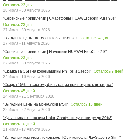
Осталось
23
дня
28 Июля - 30 Августа 2026
"Сервисные привилегии | Смартфоны HUAWEI серии Pura 90s"
Осталось
23
дня
27 Июля - 30 Августа 2026
Осталось
4
дня
"Выгодные цены на телевизоры Hisense!"
27 Июля - 11 Августа 2026
"Сервисные привилегии | Наушники HUAWEI FreeClip 2 S"
Осталось
23
дня
27 Июля - 30 Августа 2026
Осталось
9
дней
"Скидка за СБП на кофемашины Philips и Saeco!"
24 Июля - 16 Августа 2026
"Скидка 15% на систему фильтрации при покупке картриджа!"
Осталось
45
дней
24 Июля - 21 Сентября 2026
Осталось
15
дней
"Выгодные цены на моноблоки MSI!"
22 Июля - 22 Августа 2026
"Купи комплект техники Haier, Candy - получи скидку до 20%!"
Осталось
10
дней
21 Июля - 17 Августа 2026
"Выгодный комплект: телевизор TCL и консоль PlayStation 5 Slim!"