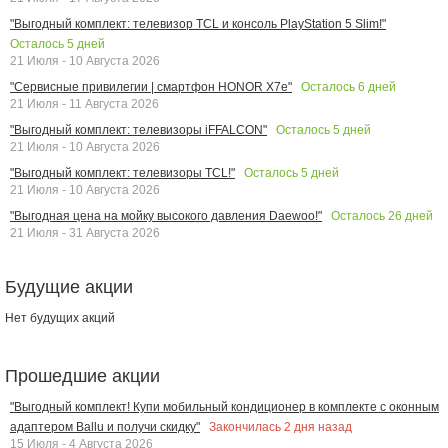
"Выгодный комплект: телевизор TCL и консоль PlayStation 5 Slim!"
Осталось
5
дней
21 Июля - 10 Августа 2026
Осталось
6
дней
"Сервисные привилегии | смартфон HONOR X7e"
21 Июля - 11 Августа 2026
Осталось
5
дней
"Выгодный комплект: телевизоры iFFALCON"
21 Июля - 10 Августа 2026
Осталось
5
дней
"Выгодный комплект: телевизоры TCL!"
21 Июля - 10 Августа 2026
Осталось
26
дней
"Выгодная цена на мойку высокого давления Daewoo!"
21 Июля - 31 Августа 2026
Будущие акции
Нет будущих акций
Прошедшие акции
"Выгодный комплект! Купи мобильный кондиционер в комплекте с оконным
Закончилась
2
дня назад
адаптером Ballu и получи скидку"
15 Июля - 4 Августа 2026