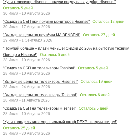
"Купи телевизор Hisense - получи скидку на саундбар Hisense!"
Осталось
5
дней
30 Июля - 10 Августа 2026
Осталось
12
дней
"Скидка за СБП при покупке мониторов Hisense"
30 Июля - 17 Августа 2026
Осталось
27
дней
"Выгодные цены на ноутбуки MAIBENBEN!"
29 Июля - 1 Сентября 2026
"Покупай больше – плати меньше! Скидки до 20% на бытовую технику
Осталось
5
дней
Gorenje и Hisense!"
28 Июля - 10 Августа 2026
Осталось
5
дней
"Скидка за СБП на телевизоры Toshiba!"
28 Июля - 10 Августа 2026
Осталось
19
дней
"Выгодные цены на телевизоры Hisense!"
28 Июля - 24 Августа 2026
Осталось
6
дней
"Выгодные цены на телевизоры Toshiba!"
28 Июля - 11 Августа 2026
Осталось
5
дней
"Скидка за СБП на телевизоры Hisense!"
28 Июля - 10 Августа 2026
"Купи холодильник и морозильный шкаф DEXP - получи скидку!"
Осталось
25
дней
28 Июля - 30 Августа 2026