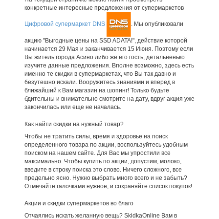
конкретные интересные предложения от супермаркетов
Цифровой супермаркет DNS
. Мы опубликовали
акцию "Выгодные цены на SSD ADATA!", действие которой
начинается 29 Мая и заканчивается 15 Июня. Поэтому если
Вы житель города Асино либо же его гость, детальненько
изучите данные предложения. Вполне возможно, здесь есть
именно те скидки в супермаркетах, что Вы так давно и
безутешно искали. Вооружитесь знаниями и вперед в
ближайший к Вам магазин на шопинг! Только будьте
бдительны и внимательно смотрите на дату, вдруг акция уже
закончилась или еще не началась.
Как найти скидки на нужный товар?
Чтобы не тратить силы, время и здоровье на поиск
определенного товара по акции, воспользуйтесь удобным
поиском на нашем сайте. Для Вас мы упростили все
максимально. Чтобы купить по акции, допустим, молоко,
введите в строку поиска это слово. Ничего сложного, все
предельно ясно. Нужно выбрать много всего и не забыть?
Отмечайте галочками нужное, и сохраняйте список покупок!
Акции и скидки супермаркетов во благо
Отчаялись искать желанную вещь? SkidkaOnline Вам в