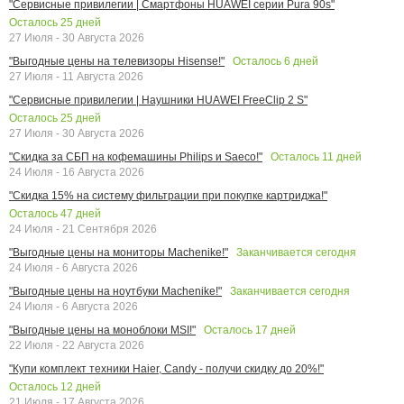
"Сервисные привилегии | Смартфоны HUAWEI серии Pura 90s"
Осталось
25
дней
27 Июля - 30 Августа 2026
Осталось
6
дней
"Выгодные цены на телевизоры Hisense!"
27 Июля - 11 Августа 2026
"Сервисные привилегии | Наушники HUAWEI FreeClip 2 S"
Осталось
25
дней
27 Июля - 30 Августа 2026
Осталось
11
дней
"Скидка за СБП на кофемашины Philips и Saeco!"
24 Июля - 16 Августа 2026
"Скидка 15% на систему фильтрации при покупке картриджа!"
Осталось
47
дней
24 Июля - 21 Сентября 2026
Заканчивается сегодня
"Выгодные цены на мониторы Machenike!"
24 Июля - 6 Августа 2026
Заканчивается сегодня
"Выгодные цены на ноутбуки Machenike!"
24 Июля - 6 Августа 2026
Осталось
17
дней
"Выгодные цены на моноблоки MSI!"
22 Июля - 22 Августа 2026
"Купи комплект техники Haier, Candy - получи скидку до 20%!"
Осталось
12
дней
21 Июля - 17 Августа 2026