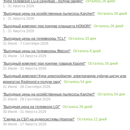
Осталось
26
дней
"Купи телевизор LG и саундбар - получи скидку!"
1 - 31 Августа 2026
Осталось
26
дней
"Выгодные цены на хозяйственные пылесосы Karcher!"
1 - 31 Августа 2026
Осталось
26
дней
"Выгодный комплект при покупке планшета HONOR!"
1 - 31 Августа 2026
Осталось
33
дня
"Выгодные цены на телевизоры TCL!"
31 Июля - 7 Сентября 2026
Осталось
8
дней
"Выгодные цены на телевизоры Iffalcon!"
31 Июля - 13 Августа 2026
Осталось
26
дней
"Выгодный комплект при покупке товаров Xiaomi!"
31 Июля - 31 Августа 2026
"Выгодный комплект! Купи электробритву, электричекую зубную щетку или
Осталось
54
дня
ирригатор Redmond и получи скид"
31 Июля - 28 Сентября 2026
Осталось
54
дня
"Выгодные цены на хозяйственные пылесосы Karcher!"
31 Июля - 28 Сентября 2026
Осталось
26
дней
"Выгодная цена на телевизор LG!"
30 Июля - 31 Августа 2026
Осталось
12
дней
"Скидка за СБП на аудиосистемы Hisense!"
30 Июля - 17 Августа 2026