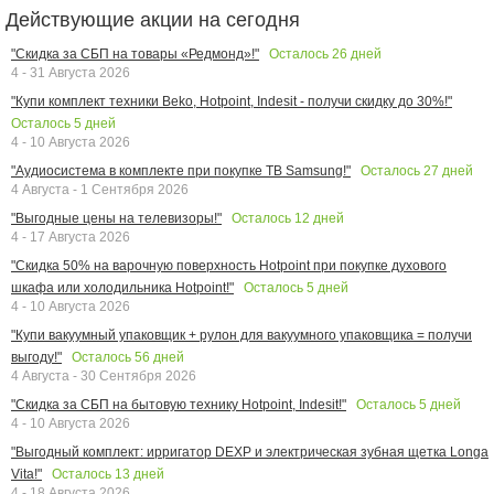
Действующие акции на сегодня
Осталось
26
дней
"Скидка за СБП на товары «Редмонд»!"
4 - 31 Августа 2026
"Купи комплект техники Beko, Hotpoint, Indesit - получи скидку до 30%!"
Осталось
5
дней
4 - 10 Августа 2026
Осталось
27
дней
"Аудиосистема в комплекте при покупке ТВ Samsung!"
4 Августа - 1 Сентября 2026
Осталось
12
дней
"Выгодные цены на телевизоры!"
4 - 17 Августа 2026
"Скидка 50% на варочную поверхность Hotpoint при покупке духового
Осталось
5
дней
шкафа или холодильника Hotpoint!"
4 - 10 Августа 2026
"Купи вакуумный упаковщик + рулон для вакуумного упаковщика = получи
Осталось
56
дней
выгоду!"
4 Августа - 30 Сентября 2026
Осталось
5
дней
"Скидка за СБП на бытовую технику Hotpoint, Indesit!"
4 - 10 Августа 2026
"Выгодный комплект: ирригатор DEXP и электрическая зубная щетка Longa
Осталось
13
дней
Vita!"
4 - 18 Августа 2026