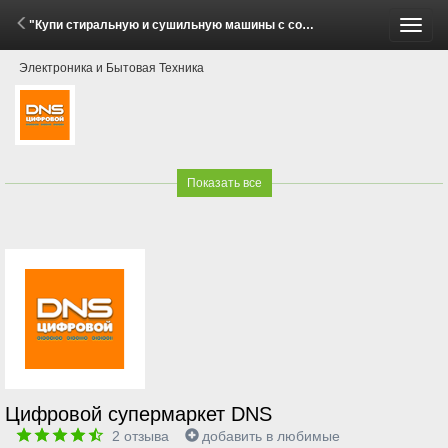
"Купи стиральную и сушильную машины с соединительным элементом Midea — получи скидку 20%!" (1 - 31 Мая 2026)
Пере
Электроника и Бытовая Техника
меню
Показать все
Цифровой супермаркет DNS
2
отзыва
добавить в любимые