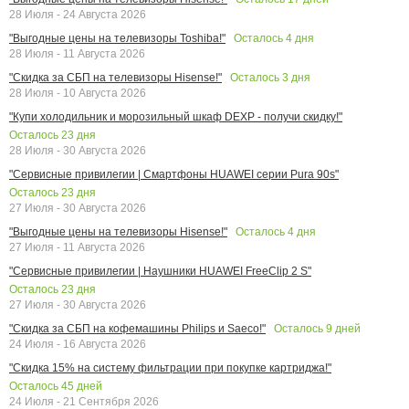
28 Июля - 24 Августа 2026
Осталось
4
дня
"Выгодные цены на телевизоры Toshiba!"
28 Июля - 11 Августа 2026
Осталось
3
дня
"Скидка за СБП на телевизоры Hisense!"
28 Июля - 10 Августа 2026
"Купи холодильник и морозильный шкаф DEXP - получи скидку!"
Осталось
23
дня
28 Июля - 30 Августа 2026
"Сервисные привилегии | Смартфоны HUAWEI серии Pura 90s"
Осталось
23
дня
27 Июля - 30 Августа 2026
Осталось
4
дня
"Выгодные цены на телевизоры Hisense!"
27 Июля - 11 Августа 2026
"Сервисные привилегии | Наушники HUAWEI FreeClip 2 S"
Осталось
23
дня
27 Июля - 30 Августа 2026
Осталось
9
дней
"Скидка за СБП на кофемашины Philips и Saeco!"
24 Июля - 16 Августа 2026
"Скидка 15% на систему фильтрации при покупке картриджа!"
Осталось
45
дней
24 Июля - 21 Сентября 2026