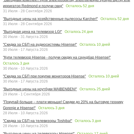
Осталось
52
дня
ирригатор Redmond и получи скид"
31 Июля - 28 Сентября 2026
Осталось
52
дня
"Выгодные цены на хозяйственные пылесосы Karcher!"
31 Июля - 28 Сентября 2026
Осталось
24
дня
"Выгодная цена на телевизор LG!"
30 Июля - 31 Августа 2026
Осталось
10
дней
"Скидка за СБП на аудиосистемы Hisense!"
30 Июля - 17 Августа 2026
"Купи телевизор Hisense - получи скидку на саундбар Hisense!"
Осталось
3
дня
30 Июля - 10 Августа 2026
Осталось
10
дней
"Скидка за СБП при покупке мониторов Hisense"
30 Июля - 17 Августа 2026
Осталось
25
дней
"Выгодные цены на ноутбуки MAIBENBEN!"
29 Июля - 1 Сентября 2026
"Покупай больше – плати меньше! Скидки до 20% на бытовую технику
Осталось
3
дня
Gorenje и Hisense!"
28 Июля - 10 Августа 2026
Осталось
3
дня
"Скидка за СБП на телевизоры Toshiba!"
28 Июля - 10 Августа 2026
Осталось
17
дней
"Выгодные цены на телевизоры Hisense!"