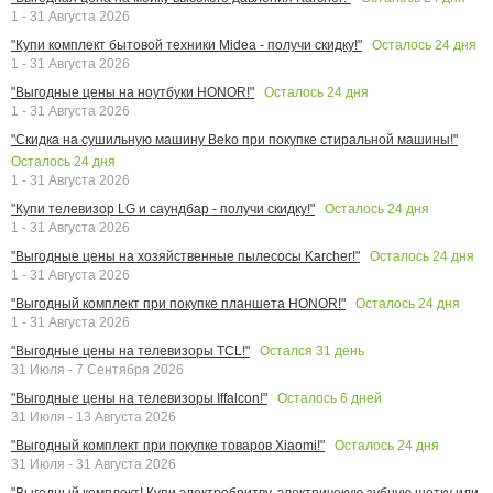
1 - 31 Августа 2026
Осталось
24
дня
"Купи комплект бытовой техники Midea - получи скидку!"
1 - 31 Августа 2026
Осталось
24
дня
"Выгодные цены на ноутбуки HONOR!"
1 - 31 Августа 2026
"Скидка на сушильную машину Beko при покупке стиральной машины!"
Осталось
24
дня
1 - 31 Августа 2026
Осталось
24
дня
"Купи телевизор LG и саундбар - получи скидку!"
1 - 31 Августа 2026
Осталось
24
дня
"Выгодные цены на хозяйственные пылесосы Karcher!"
1 - 31 Августа 2026
Осталось
24
дня
"Выгодный комплект при покупке планшета HONOR!"
1 - 31 Августа 2026
Остался
31
день
"Выгодные цены на телевизоры TCL!"
31 Июля - 7 Сентября 2026
Осталось
6
дней
"Выгодные цены на телевизоры Iffalcon!"
31 Июля - 13 Августа 2026
Осталось
24
дня
"Выгодный комплект при покупке товаров Xiaomi!"
31 Июля - 31 Августа 2026
"Выгодный комплект! Купи электробритву, электричекую зубную щетку или