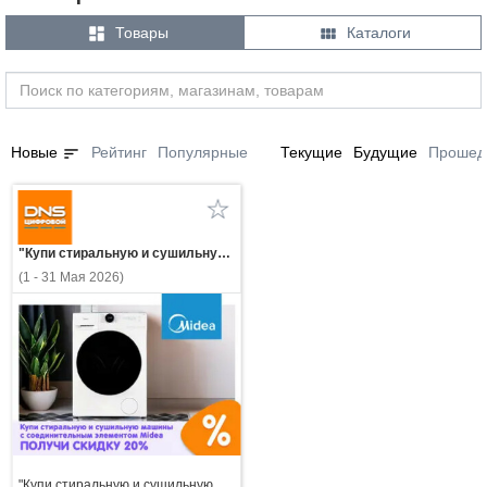


Товары
Каталоги
sort
Новые
Рейтинг
Популярные
Текущие
Будущие
Прошед
"Купи стиральную и сушильную машины с соединительным элементом Midea — получи скидку 20%!"
(1 - 31 Мая 2026)
"Купи стиральную и сушильную