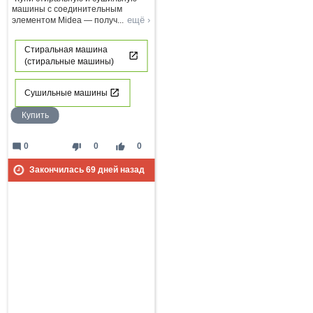
машины с соединительным
ещё ›
элементом Midea — получ
...
Стиральная машина
(стиральные машины)
Сушильные машины
Купить
mode_comment
thumb_down
thumb_up
0
0
0
Закончилась
69
дней назад