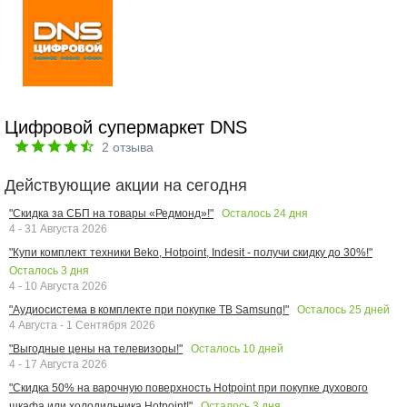
Цифровой супермаркет DNS
2
отзыва
Действующие акции на сегодня
Осталось
24
дня
"Скидка за СБП на товары «Редмонд»!"
4 - 31 Августа 2026
"Купи комплект техники Beko, Hotpoint, Indesit - получи скидку до 30%!"
Осталось
3
дня
4 - 10 Августа 2026
Осталось
25
дней
"Аудиосистема в комплекте при покупке ТВ Samsung!"
4 Августа - 1 Сентября 2026
Осталось
10
дней
"Выгодные цены на телевизоры!"
4 - 17 Августа 2026
"Скидка 50% на варочную поверхность Hotpoint при покупке духового
Осталось
3
дня
шкафа или холодильника Hotpoint!"