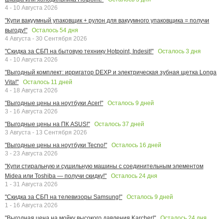
4 - 10 Августа 2026
"Купи вакуумный упаковщик + рулон для вакуумного упаковщика = получи
Осталось
54
дня
выгоду!"
4 Августа - 30 Сентября 2026
Осталось
3
дня
"Скидка за СБП на бытовую технику Hotpoint, Indesit!"
4 - 10 Августа 2026
"Выгодный комплект: ирригатор DEXP и электрическая зубная щетка Longa
Осталось
11
дней
Vita!"
4 - 18 Августа 2026
Осталось
9
дней
"Выгодные цены на ноутбуки Acer!"
3 - 16 Августа 2026
Осталось
37
дней
"Выгодные цены на ПК ASUS!"
3 Августа - 13 Сентября 2026
Осталось
16
дней
"Выгодные цены на ноутбуки Tecno!"
3 - 23 Августа 2026
"Купи стиральную и сушильную машины с соединительным элементом
Осталось
24
дня
Midea или Toshiba — получи скидку!"
1 - 31 Августа 2026
Осталось
9
дней
"Скидка за СБП на телевизоры Samsung!"
1 - 16 Августа 2026
Осталось
24
дня
"Выгодная цена на мойку высокого давления Karcher!"