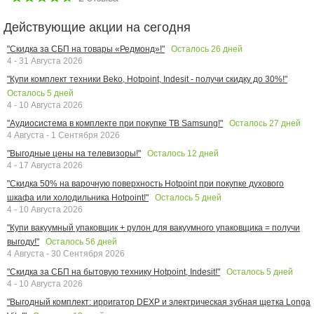
Действующие акции на сегодня
Осталось
26
дней
"Скидка за СБП на товары «Редмонд»!"
4 - 31 Августа 2026
"Купи комплект техники Beko, Hotpoint, Indesit - получи скидку до 30%!"
Осталось
5
дней
4 - 10 Августа 2026
Осталось
27
дней
"Аудиосистема в комплекте при покупке ТВ Samsung!"
4 Августа - 1 Сентября 2026
Осталось
12
дней
"Выгодные цены на телевизоры!"
4 - 17 Августа 2026
"Скидка 50% на варочную поверхность Hotpoint при покупке духового
Осталось
5
дней
шкафа или холодильника Hotpoint!"
4 - 10 Августа 2026
"Купи вакуумный упаковщик + рулон для вакуумного упаковщика = получи
Осталось
56
дней
выгоду!"
4 Августа - 30 Сентября 2026
Осталось
5
дней
"Скидка за СБП на бытовую технику Hotpoint, Indesit!"
4 - 10 Августа 2026
"Выгодный комплект: ирригатор DEXP и электрическая зубная щетка Longa