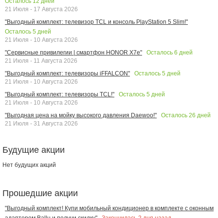
Осталось
12
дней
21 Июля - 17 Августа 2026
"Выгодный комплект: телевизор TCL и консоль PlayStation 5 Slim!"
Осталось
5
дней
21 Июля - 10 Августа 2026
Осталось
6
дней
"Сервисные привилегии | смартфон HONOR X7e"
21 Июля - 11 Августа 2026
Осталось
5
дней
"Выгодный комплект: телевизоры iFFALCON"
21 Июля - 10 Августа 2026
Осталось
5
дней
"Выгодный комплект: телевизоры TCL!"
21 Июля - 10 Августа 2026
Осталось
26
дней
"Выгодная цена на мойку высокого давления Daewoo!"
21 Июля - 31 Августа 2026
Будущие акции
Нет будущих акций
Прошедшие акции
"Выгодный комплект! Купи мобильный кондиционер в комплекте с оконным
Закончилась
2
дня назад
адаптером Ballu и получи скидку"