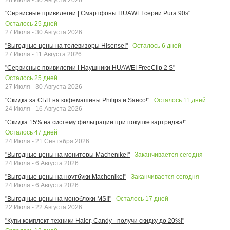
"Сервисные привилегии | Смартфоны HUAWEI серии Pura 90s"
Осталось
25
дней
27 Июля - 30 Августа 2026
Осталось
6
дней
"Выгодные цены на телевизоры Hisense!"
27 Июля - 11 Августа 2026
"Сервисные привилегии | Наушники HUAWEI FreeClip 2 S"
Осталось
25
дней
27 Июля - 30 Августа 2026
Осталось
11
дней
"Скидка за СБП на кофемашины Philips и Saeco!"
24 Июля - 16 Августа 2026
"Скидка 15% на систему фильтрации при покупке картриджа!"
Осталось
47
дней
24 Июля - 21 Сентября 2026
Заканчивается сегодня
"Выгодные цены на мониторы Machenike!"
24 Июля - 6 Августа 2026
Заканчивается сегодня
"Выгодные цены на ноутбуки Machenike!"
24 Июля - 6 Августа 2026
Осталось
17
дней
"Выгодные цены на моноблоки MSI!"
22 Июля - 22 Августа 2026
"Купи комплект техники Haier, Candy - получи скидку до 20%!"