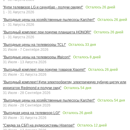
Осталось
26
дней
"Купи телевизор LG и саундбар - получи скидку!"
1 - 31 Августа 2026
Осталось
26
дней
"Выгодные цены на хозяйственные пылесосы Karcher!"
1 - 31 Августа 2026
Осталось
26
дней
"Выгодный комплект при покупке планшета HONOR!"
1 - 31 Августа 2026
Осталось
33
дня
"Выгодные цены на телевизоры TCL!"
31 Июля - 7 Сентября 2026
Осталось
8
дней
"Выгодные цены на телевизоры Iffalcon!"
31 Июля - 13 Августа 2026
Осталось
26
дней
"Выгодный комплект при покупке товаров Xiaomi!"
31 Июля - 31 Августа 2026
"Выгодный комплект! Купи электробритву, электричекую зубную щетку или
Осталось
54
дня
ирригатор Redmond и получи скид"
31 Июля - 28 Сентября 2026
Осталось
54
дня
"Выгодные цены на хозяйственные пылесосы Karcher!"
31 Июля - 28 Сентября 2026
Осталось
26
дней
"Выгодная цена на телевизор LG!"
30 Июля - 31 Августа 2026
Осталось
12
дней
"Скидка за СБП на аудиосистемы Hisense!"