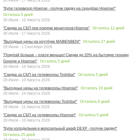
30 Июля - 17 Августа 2026
"Купи телевизор Hisense - получи скидку на саундбар Hisense!"
Осталось
5
дней
30 Июля - 10 Августа 2026
Осталось
12
дней
"Скидка за СБП при покупке мониторов Hisense"
30 Июля - 17 Августа 2026
Осталось
27
дней
"Выгодные цены на ноутбуки MAIBENBEN!"
29 Июля - 1 Сентября 2026
"Покупай больше – плати меньше! Скидки до 20% на бытовую технику
Осталось
5
дней
Gorenje и Hisense!"
28 Июля - 10 Августа 2026
Осталось
5
дней
"Скидка за СБП на телевизоры Toshiba!"
28 Июля - 10 Августа 2026
Осталось
19
дней
"Выгодные цены на телевизоры Hisense!"
28 Июля - 24 Августа 2026
Осталось
6
дней
"Выгодные цены на телевизоры Toshiba!"
28 Июля - 11 Августа 2026
Осталось
5
дней
"Скидка за СБП на телевизоры Hisense!"
28 Июля - 10 Августа 2026
"Купи холодильник и морозильный шкаф DEXP - получи скидку!"
Осталось
25
дней
28 Июля - 30 Августа 2026