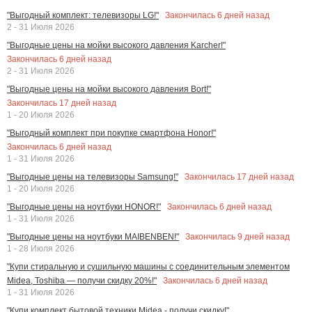
Закончилась
6
дней назад
"Выгодный комплект: телевизоры LG!"
2 - 31 Июля 2026
"Выгодные цены на мойки высокого давления Karcher!"
Закончилась
6
дней назад
2 - 31 Июля 2026
"Выгодные цены на мойки высокого давления Bort!"
Закончилась
17
дней назад
1 - 20 Июля 2026
"Выгодный комплект при покупке смартфона Honor!"
Закончилась
6
дней назад
1 - 31 Июля 2026
Закончилась
17
дней назад
"Выгодные цены на телевизоры Samsung!"
1 - 20 Июля 2026
Закончилась
6
дней назад
"Выгодные цены на ноутбуки HONOR!"
1 - 31 Июля 2026
Закончилась
9
дней назад
"Выгодные цены на ноутбуки MAIBENBEN!"
1 - 28 Июля 2026
"Купи стиральную и сушильную машины с соединительным элементом
Закончилась
6
дней назад
Midea, Toshiba — получи скидку 20%!"
1 - 31 Июля 2026
"Купи комплект бытовой техники Midea - получи скидку!"