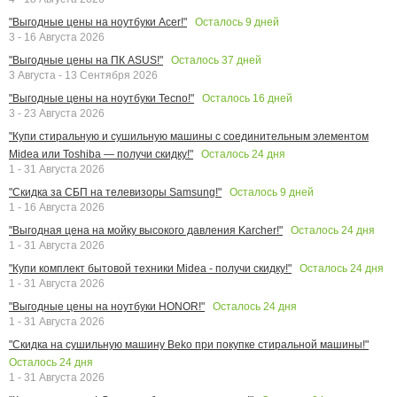
Осталось
9
дней
"Выгодные цены на ноутбуки Acer!"
3 - 16 Августа 2026
Осталось
37
дней
"Выгодные цены на ПК ASUS!"
3 Августа - 13 Сентября 2026
Осталось
16
дней
"Выгодные цены на ноутбуки Tecno!"
3 - 23 Августа 2026
"Купи стиральную и сушильную машины с соединительным элементом
Осталось
24
дня
Midea или Toshiba — получи скидку!"
1 - 31 Августа 2026
Осталось
9
дней
"Скидка за СБП на телевизоры Samsung!"
1 - 16 Августа 2026
Осталось
24
дня
"Выгодная цена на мойку высокого давления Karcher!"
1 - 31 Августа 2026
Осталось
24
дня
"Купи комплект бытовой техники Midea - получи скидку!"
1 - 31 Августа 2026
Осталось
24
дня
"Выгодные цены на ноутбуки HONOR!"
1 - 31 Августа 2026
"Скидка на сушильную машину Beko при покупке стиральной машины!"
Осталось
24
дня
1 - 31 Августа 2026