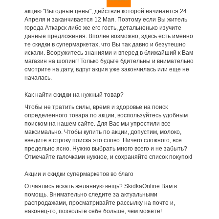
акцию "Выгодные цены", действие которой начинается 24
Апреля и заканчивается 12 Мая. Поэтому если Вы житель
города Аткарск либо же его гость, детальненько изучите
данные предложения. Вполне возможно, здесь есть именно
те скидки в супермаркетах, что Вы так давно и безутешно
искали. Вооружитесь знаниями и вперед в ближайший к Вам
магазин на шопинг! Только будьте бдительны и внимательно
смотрите на дату, вдруг акция уже закончилась или еще не
началась.
Как найти скидки на нужный товар?
Чтобы не тратить силы, время и здоровье на поиск
определенного товара по акции, воспользуйтесь удобным
поиском на нашем сайте. Для Вас мы упростили все
максимально. Чтобы купить по акции, допустим, молоко,
введите в строку поиска это слово. Ничего сложного, все
предельно ясно. Нужно выбрать много всего и не забыть?
Отмечайте галочками нужное, и сохраняйте список покупок!
Акции и скидки супермаркетов во благо
Отчаялись искать желанную вещь? SkidkaOnline Вам в
помощь. Внимательно следите за актуальными
распродажами, просматривайте рассылку на почте и,
наконец-то, позвольте себе больше, чем можете!