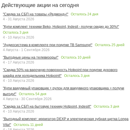
Действующие акции на сегодня
Осталось
24
дня
"Скидка за СБП на товары «Редмонд»!"
4 - 31 Августа 2026
"Купи комплект техники Beko, Hotpoint, Indesit - получи скидку до 30%!"
Осталось
3
дня
4 - 10 Августа 2026
Осталось
25
дней
"Аудиосистема в комплекте при покупке ТВ Samsung!"
4 Августа - 1 Сентября 2026
Осталось
10
дней
"Выгодные цены на телевизоры!"
4 - 17 Августа 2026
"Скидка 50% на варочную поверхность Hotpoint при покупке духового
Осталось
3
дня
шкафа или холодильника Hotpoint!"
4 - 10 Августа 2026
"Купи вакуумный упаковщик + рулон для вакуумного упаковщика = получи
Осталось
54
дня
выгоду!"
4 Августа - 30 Сентября 2026
Осталось
3
дня
"Скидка за СБП на бытовую технику Hotpoint, Indesit!"
4 - 10 Августа 2026
"Выгодный комплект: ирригатор DEXP и электрическая зубная щетка Longa
Осталось
11
дней
Vita!"
4 - 18 Августа 2026