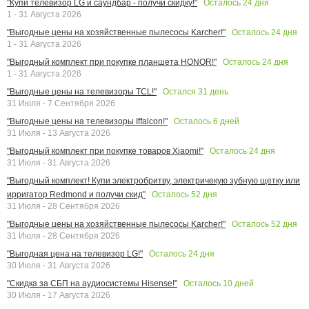
Осталось
24
дня
"Купи телевизор LG и саундбар - получи скидку!"
1 - 31 Августа 2026
Осталось
24
дня
"Выгодные цены на хозяйственные пылесосы Karcher!"
1 - 31 Августа 2026
Осталось
24
дня
"Выгодный комплект при покупке планшета HONOR!"
1 - 31 Августа 2026
Остался
31
день
"Выгодные цены на телевизоры TCL!"
31 Июля - 7 Сентября 2026
Осталось
6
дней
"Выгодные цены на телевизоры Iffalcon!"
31 Июля - 13 Августа 2026
Осталось
24
дня
"Выгодный комплект при покупке товаров Xiaomi!"
31 Июля - 31 Августа 2026
"Выгодный комплект! Купи электробритву, электричекую зубную щетку или
Осталось
52
дня
ирригатор Redmond и получи скид"
31 Июля - 28 Сентября 2026
Осталось
52
дня
"Выгодные цены на хозяйственные пылесосы Karcher!"
31 Июля - 28 Сентября 2026
Осталось
24
дня
"Выгодная цена на телевизор LG!"
30 Июля - 31 Августа 2026
Осталось
10
дней
"Скидка за СБП на аудиосистемы Hisense!"
30 Июля - 17 Августа 2026