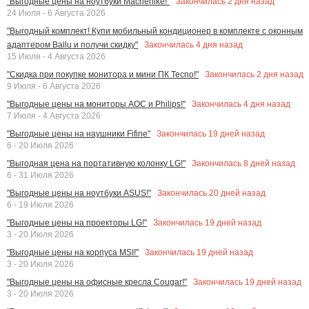
Закончилась
2
дня назад
"Выгодные цены на ноутбуки Machenike!"
24 Июля - 6 Августа 2026
"Выгодный комплект! Купи мобильный кондиционер в комплекте с оконным
Закончилась
4
дня назад
адаптером Ballu и получи скидку"
15 Июля - 4 Августа 2026
Закончилась
2
дня назад
"Скидка при покупке монитора и мини ПК Tecno!"
9 Июля - 6 Августа 2026
Закончилась
4
дня назад
"Выгодные цены на мониторы AOC и Philips!"
7 Июля - 4 Августа 2026
Закончилась
19
дней назад
"Выгодные цены на наушники Fifine"
6 - 20 Июля 2026
Закончилась
8
дней назад
"Выгодная цена на портативную колонку LG!"
6 - 31 Июля 2026
Закончилась
20
дней назад
"Выгодные цены на ноутбуки ASUS!"
6 - 19 Июля 2026
Закончилась
19
дней назад
"Выгодные цены на проекторы LG!"
3 - 20 Июля 2026
Закончилась
19
дней назад
"Выгодные цены на корпуса MSI!"
3 - 20 Июля 2026
Закончилась
19
дней назад
"Выгодные цены на офисные кресла Cougar!"
3 - 20 Июля 2026