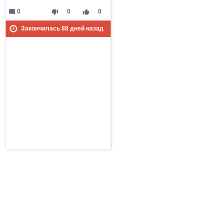
mode_comment
thumb_down
thumb_up
0
0
0
Закончилась
88
дней назад