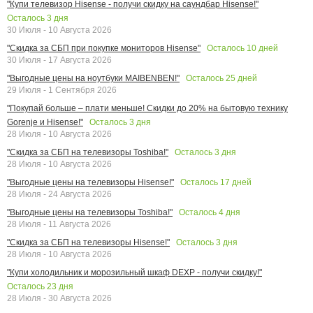
"Купи телевизор Hisense - получи скидку на саундбар Hisense!"
Осталось
3
дня
30 Июля - 10 Августа 2026
Осталось
10
дней
"Скидка за СБП при покупке мониторов Hisense"
30 Июля - 17 Августа 2026
Осталось
25
дней
"Выгодные цены на ноутбуки MAIBENBEN!"
29 Июля - 1 Сентября 2026
"Покупай больше – плати меньше! Скидки до 20% на бытовую технику
Осталось
3
дня
Gorenje и Hisense!"
28 Июля - 10 Августа 2026
Осталось
3
дня
"Скидка за СБП на телевизоры Toshiba!"
28 Июля - 10 Августа 2026
Осталось
17
дней
"Выгодные цены на телевизоры Hisense!"
28 Июля - 24 Августа 2026
Осталось
4
дня
"Выгодные цены на телевизоры Toshiba!"
28 Июля - 11 Августа 2026
Осталось
3
дня
"Скидка за СБП на телевизоры Hisense!"
28 Июля - 10 Августа 2026
"Купи холодильник и морозильный шкаф DEXP - получи скидку!"
Осталось
23
дня
28 Июля - 30 Августа 2026