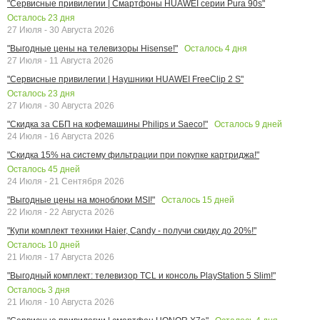
"Сервисные привилегии | Смартфоны HUAWEI серии Pura 90s"
Осталось
23
дня
27 Июля - 30 Августа 2026
Осталось
4
дня
"Выгодные цены на телевизоры Hisense!"
27 Июля - 11 Августа 2026
"Сервисные привилегии | Наушники HUAWEI FreeClip 2 S"
Осталось
23
дня
27 Июля - 30 Августа 2026
Осталось
9
дней
"Скидка за СБП на кофемашины Philips и Saeco!"
24 Июля - 16 Августа 2026
"Скидка 15% на систему фильтрации при покупке картриджа!"
Осталось
45
дней
24 Июля - 21 Сентября 2026
Осталось
15
дней
"Выгодные цены на моноблоки MSI!"
22 Июля - 22 Августа 2026
"Купи комплект техники Haier, Candy - получи скидку до 20%!"
Осталось
10
дней
21 Июля - 17 Августа 2026
"Выгодный комплект: телевизор TCL и консоль PlayStation 5 Slim!"
Осталось
3
дня
21 Июля - 10 Августа 2026