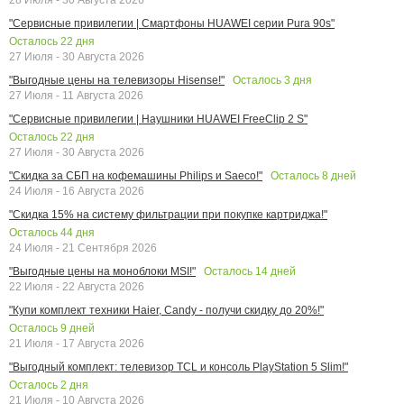
"Сервисные привилегии | Смартфоны HUAWEI серии Pura 90s"
Осталось
22
дня
27 Июля - 30 Августа 2026
Осталось
3
дня
"Выгодные цены на телевизоры Hisense!"
27 Июля - 11 Августа 2026
"Сервисные привилегии | Наушники HUAWEI FreeClip 2 S"
Осталось
22
дня
27 Июля - 30 Августа 2026
Осталось
8
дней
"Скидка за СБП на кофемашины Philips и Saeco!"
24 Июля - 16 Августа 2026
"Скидка 15% на систему фильтрации при покупке картриджа!"
Осталось
44
дня
24 Июля - 21 Сентября 2026
Осталось
14
дней
"Выгодные цены на моноблоки MSI!"
22 Июля - 22 Августа 2026
"Купи комплект техники Haier, Candy - получи скидку до 20%!"
Осталось
9
дней
21 Июля - 17 Августа 2026
"Выгодный комплект: телевизор TCL и консоль PlayStation 5 Slim!"
Осталось
2
дня
21 Июля - 10 Августа 2026