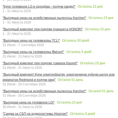
Осталось
23
дня
"Купи телевизор LG и саундбар - получи скидку!"
1 - 31 Августа 2026
Осталось
23
дня
"Выгодные цены на хозяйственные пылесосы Karcher!"
1 - 31 Августа 2026
Осталось
23
дня
"Выгодный комплект при покупке планшета HONOR!"
1 - 31 Августа 2026
Осталось
30
дней
"Выгодные цены на телевизоры TCL!"
31 Июля - 7 Сентября 2026
Осталось
5
дней
"Выгодные цены на телевизоры Iffalcon!"
31 Июля - 13 Августа 2026
Осталось
23
дня
"Выгодный комплект при покупке товаров Xiaomi!"
31 Июля - 31 Августа 2026
"Выгодный комплект! Купи электробритву, электричекую зубную щетку или
Остался
51
день
ирригатор Redmond и получи скид"
31 Июля - 28 Сентября 2026
Остался
51
день
"Выгодные цены на хозяйственные пылесосы Karcher!"
31 Июля - 28 Сентября 2026
Осталось
23
дня
"Выгодная цена на телевизор LG!"
30 Июля - 31 Августа 2026
Осталось
9
дней
"Скидка за СБП на аудиосистемы Hisense!"