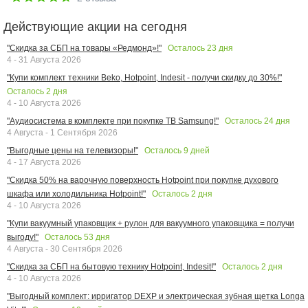
Действующие акции на сегодня
Осталось
23
дня
"Скидка за СБП на товары «Редмонд»!"
4 - 31 Августа 2026
"Купи комплект техники Beko, Hotpoint, Indesit - получи скидку до 30%!"
Осталось
2
дня
4 - 10 Августа 2026
Осталось
24
дня
"Аудиосистема в комплекте при покупке ТВ Samsung!"
4 Августа - 1 Сентября 2026
Осталось
9
дней
"Выгодные цены на телевизоры!"
4 - 17 Августа 2026
"Скидка 50% на варочную поверхность Hotpoint при покупке духового
Осталось
2
дня
шкафа или холодильника Hotpoint!"
4 - 10 Августа 2026
"Купи вакуумный упаковщик + рулон для вакуумного упаковщика = получи
Осталось
53
дня
выгоду!"
4 Августа - 30 Сентября 2026
Осталось
2
дня
"Скидка за СБП на бытовую технику Hotpoint, Indesit!"
4 - 10 Августа 2026
"Выгодный комплект: ирригатор DEXP и электрическая зубная щетка Longa