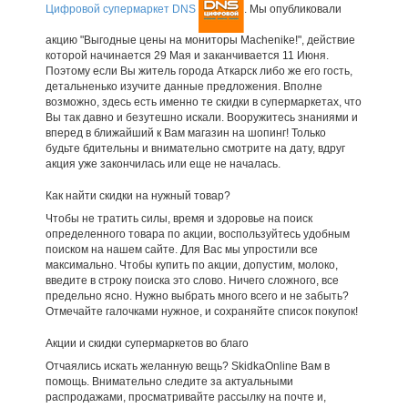
Цифровой супермаркет DNS
. Мы опубликовали
акцию "Выгодные цены на мониторы Machenike!", действие
которой начинается 29 Мая и заканчивается 11 Июня.
Поэтому если Вы житель города Аткарск либо же его гость,
детальненько изучите данные предложения. Вполне
возможно, здесь есть именно те скидки в супермаркетах, что
Вы так давно и безутешно искали. Вооружитесь знаниями и
вперед в ближайший к Вам магазин на шопинг! Только
будьте бдительны и внимательно смотрите на дату, вдруг
акция уже закончилась или еще не началась.
Как найти скидки на нужный товар?
Чтобы не тратить силы, время и здоровье на поиск
определенного товара по акции, воспользуйтесь удобным
поиском на нашем сайте. Для Вас мы упростили все
максимально. Чтобы купить по акции, допустим, молоко,
введите в строку поиска это слово. Ничего сложного, все
предельно ясно. Нужно выбрать много всего и не забыть?
Отмечайте галочками нужное, и сохраняйте список покупок!
Акции и скидки супермаркетов во благо
Отчаялись искать желанную вещь? SkidkaOnline Вам в
помощь. Внимательно следите за актуальными
распродажами, просматривайте рассылку на почте и,