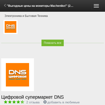
"Выгодные цены на мониторы Machenike!" (29 Мая - 11 Июня 2026)
Пере
Электроника и Бытовая Техника
меню
Показать все
Цифровой супермаркет DNS
2
отзыва
добавить в любимые