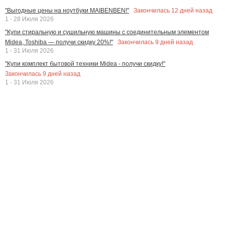
Закончилась
12
дней назад
"Выгодные цены на ноутбуки MAIBENBEN!"
1 - 28 Июля 2026
"Купи стиральную и сушильную машины с соединительным элементом
Закончилась
9
дней назад
Midea, Toshiba — получи скидку 20%!"
1 - 31 Июля 2026
"Купи комплект бытовой техники Midea - получи скидку!"
Закончилась
9
дней назад
1 - 31 Июля 2026