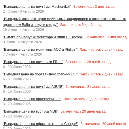
Закончилась
3
дня назад
"Выгодные цены на ноутбуки Machenike!"
24 Июля - 6 Августа 2026
"Выгодный комплект! Купи мобильный кондиционер в комплекте с оконным
Закончилась
5
дней назад
адаптером Ballu и получи скидку"
15 Июля - 4 Августа 2026
Закончилась
3
дня назад
"Скидка при покупке монитора и мини ПК Tecno!"
9 Июля - 6 Августа 2026
Закончилась
5
дней назад
"Выгодные цены на мониторы AOC и Philips!"
7 Июля - 4 Августа 2026
Закончилась
20
дней назад
"Выгодные цены на наушники Fifine"
6 - 20 Июля 2026
Закончилась
9
дней назад
"Выгодная цена на портативную колонку LG!"
6 - 31 Июля 2026
Закончилась
21
день назад
"Выгодные цены на ноутбуки ASUS!"
6 - 19 Июля 2026
Закончилась
20
дней назад
"Выгодные цены на проекторы LG!"
3 - 20 Июля 2026
Закончилась
20
дней назад
"Выгодные цены на корпуса MSI!"
3 - 20 Июля 2026
Закончилась
20
дней назад
"Выгодные цены на офисные кресла Cougar!"
3 - 20 Июля 2026