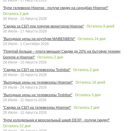
30 Июля - 17 Августа 2026
"Купи телевизор Hisense - получи скидку на саундбар Hisense!"
Осталось
2
дня
30 Июля - 10 Августа 2026
Осталось
9
дней
"Скидка за СБП при покупке мониторов Hisense"
30 Июля - 17 Августа 2026
Осталось
24
дня
"Выгодные цены на ноутбуки MAIBENBEN!"
29 Июля - 1 Сентября 2026
"Покупай больше – плати меньше! Скидки до 20% на бытовую технику
Осталось
2
дня
Gorenje и Hisense!"
28 Июля - 10 Августа 2026
Осталось
2
дня
"Скидка за СБП на телевизоры Toshiba!"
28 Июля - 10 Августа 2026
Осталось
16
дней
"Выгодные цены на телевизоры Hisense!"
28 Июля - 24 Августа 2026
Осталось
3
дня
"Выгодные цены на телевизоры Toshiba!"
28 Июля - 11 Августа 2026
Осталось
2
дня
"Скидка за СБП на телевизоры Hisense!"
28 Июля - 10 Августа 2026
"Купи холодильник и морозильный шкаф DEXP - получи скидку!"
Осталось
22
дня
28 Июля - 30 Августа 2026