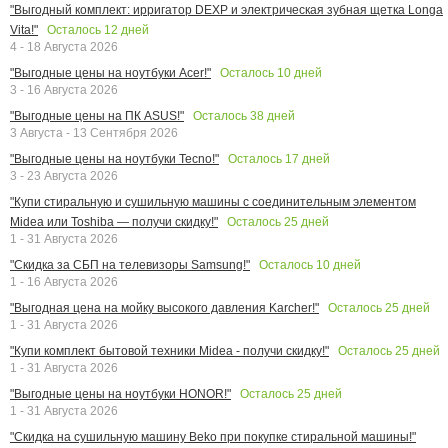
"Выгодный комплект: ирригатор DEXP и электрическая зубная щетка Longa
Осталось
12
дней
Vita!"
4 - 18 Августа 2026
Осталось
10
дней
"Выгодные цены на ноутбуки Acer!"
3 - 16 Августа 2026
Осталось
38
дней
"Выгодные цены на ПК ASUS!"
3 Августа - 13 Сентября 2026
Осталось
17
дней
"Выгодные цены на ноутбуки Tecno!"
3 - 23 Августа 2026
"Купи стиральную и сушильную машины с соединительным элементом
Осталось
25
дней
Midea или Toshiba — получи скидку!"
1 - 31 Августа 2026
Осталось
10
дней
"Скидка за СБП на телевизоры Samsung!"
1 - 16 Августа 2026
Осталось
25
дней
"Выгодная цена на мойку высокого давления Karcher!"
1 - 31 Августа 2026
Осталось
25
дней
"Купи комплект бытовой техники Midea - получи скидку!"
1 - 31 Августа 2026
Осталось
25
дней
"Выгодные цены на ноутбуки HONOR!"
1 - 31 Августа 2026
"Скидка на сушильную машину Beko при покупке стиральной машины!"