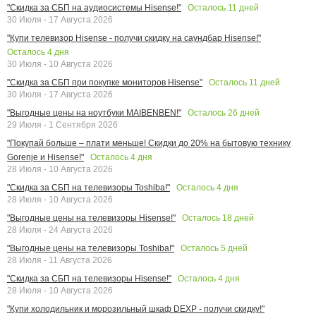
Осталось
11
дней
"Скидка за СБП на аудиосистемы Hisense!"
30 Июля - 17 Августа 2026
"Купи телевизор Hisense - получи скидку на саундбар Hisense!"
Осталось
4
дня
30 Июля - 10 Августа 2026
Осталось
11
дней
"Скидка за СБП при покупке мониторов Hisense"
30 Июля - 17 Августа 2026
Осталось
26
дней
"Выгодные цены на ноутбуки MAIBENBEN!"
29 Июля - 1 Сентября 2026
"Покупай больше – плати меньше! Скидки до 20% на бытовую технику
Осталось
4
дня
Gorenje и Hisense!"
28 Июля - 10 Августа 2026
Осталось
4
дня
"Скидка за СБП на телевизоры Toshiba!"
28 Июля - 10 Августа 2026
Осталось
18
дней
"Выгодные цены на телевизоры Hisense!"
28 Июля - 24 Августа 2026
Осталось
5
дней
"Выгодные цены на телевизоры Toshiba!"
28 Июля - 11 Августа 2026
Осталось
4
дня
"Скидка за СБП на телевизоры Hisense!"
28 Июля - 10 Августа 2026
"Купи холодильник и морозильный шкаф DEXP - получи скидку!"