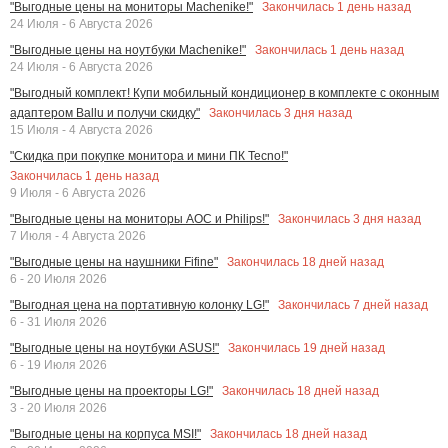
Закончилась
1
день назад
"Выгодные цены на мониторы Machenike!"
24 Июля - 6 Августа 2026
Закончилась
1
день назад
"Выгодные цены на ноутбуки Machenike!"
24 Июля - 6 Августа 2026
"Выгодный комплект! Купи мобильный кондиционер в комплекте с оконным
Закончилась
3
дня назад
адаптером Ballu и получи скидку"
15 Июля - 4 Августа 2026
"Скидка при покупке монитора и мини ПК Tecno!"
Закончилась
1
день назад
9 Июля - 6 Августа 2026
Закончилась
3
дня назад
"Выгодные цены на мониторы AOC и Philips!"
7 Июля - 4 Августа 2026
Закончилась
18
дней назад
"Выгодные цены на наушники Fifine"
6 - 20 Июля 2026
Закончилась
7
дней назад
"Выгодная цена на портативную колонку LG!"
6 - 31 Июля 2026
Закончилась
19
дней назад
"Выгодные цены на ноутбуки ASUS!"
6 - 19 Июля 2026
Закончилась
18
дней назад
"Выгодные цены на проекторы LG!"
3 - 20 Июля 2026
Закончилась
18
дней назад
"Выгодные цены на корпуса MSI!"