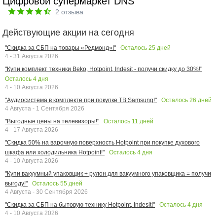
Цифровой супермаркет DNS
2
отзыва
Действующие акции на сегодня
Осталось
25
дней
"Скидка за СБП на товары «Редмонд»!"
4 - 31 Августа 2026
"Купи комплект техники Beko, Hotpoint, Indesit - получи скидку до 30%!"
Осталось
4
дня
4 - 10 Августа 2026
Осталось
26
дней
"Аудиосистема в комплекте при покупке ТВ Samsung!"
4 Августа - 1 Сентября 2026
Осталось
11
дней
"Выгодные цены на телевизоры!"
4 - 17 Августа 2026
"Скидка 50% на варочную поверхность Hotpoint при покупке духового
Осталось
4
дня
шкафа или холодильника Hotpoint!"
4 - 10 Августа 2026
"Купи вакуумный упаковщик + рулон для вакуумного упаковщика = получи
Осталось
55
дней
выгоду!"
4 Августа - 30 Сентября 2026
Осталось
4
дня
"Скидка за СБП на бытовую технику Hotpoint, Indesit!"
4 - 10 Августа 2026