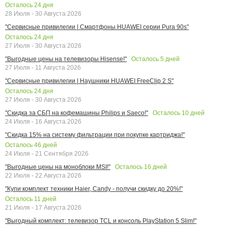
Осталось
24
дня
28 Июля - 30 Августа 2026
"Сервисные привилегии | Смартфоны HUAWEI серии Pura 90s"
Осталось
24
дня
27 Июля - 30 Августа 2026
Осталось
5
дней
"Выгодные цены на телевизоры Hisense!"
27 Июля - 11 Августа 2026
"Сервисные привилегии | Наушники HUAWEI FreeClip 2 S"
Осталось
24
дня
27 Июля - 30 Августа 2026
Осталось
10
дней
"Скидка за СБП на кофемашины Philips и Saeco!"
24 Июля - 16 Августа 2026
"Скидка 15% на систему фильтрации при покупке картриджа!"
Осталось
46
дней
24 Июля - 21 Сентября 2026
Осталось
16
дней
"Выгодные цены на моноблоки MSI!"
22 Июля - 22 Августа 2026
"Купи комплект техники Haier, Candy - получи скидку до 20%!"
Осталось
11
дней
21 Июля - 17 Августа 2026
"Выгодный комплект: телевизор TCL и консоль PlayStation 5 Slim!"