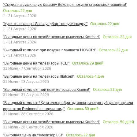
"Скидка на сушильную машину Beko при покупке стиральной машины!"
Осталось
22
дня
1 - 31 Августа 2026
Осталось
22
дня
"Купи телевизор LG и саундбар - получи скидку!"
1 - 31 Августа 2026
Осталось
22
дня
"Выгодные цены на хозяйственные пылесосы Karcher!"
1 - 31 Августа 2026
Осталось
22
дня
"Выгодный комплект при покупке планшета HONOR!"
1 - 31 Августа 2026
Осталось
29
дней
"Выгодные цены на телевизоры TCL!"
31 Июля - 7 Сентября 2026
Осталось
4
дня
"Выгодные цены на телевизоры Iffalcon!"
31 Июля - 13 Августа 2026
Осталось
22
дня
"Выгодный комплект при покупке товаров Xiaomi!"
31 Июля - 31 Августа 2026
"Выгодный комплект! Купи электробритву, электричекую зубную щетку или
Осталось
50
дней
ирригатор Redmond и получи скид"
31 Июля - 28 Сентября 2026
Осталось
50
дней
"Выгодные цены на хозяйственные пылесосы Karcher!"
31 Июля - 28 Сентября 2026
Осталось
22
дня
"Выгодная цена на телевизор LG!"