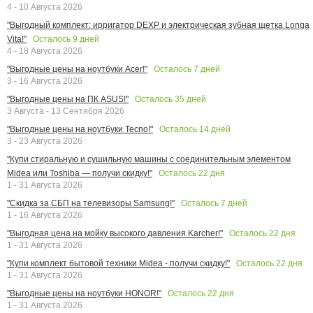
4 - 10 Августа 2026
"Выгодный комплект: ирригатор DEXP и электрическая зубная щетка Longa
Осталось
9
дней
Vita!"
4 - 18 Августа 2026
Осталось
7
дней
"Выгодные цены на ноутбуки Acer!"
3 - 16 Августа 2026
Осталось
35
дней
"Выгодные цены на ПК ASUS!"
3 Августа - 13 Сентября 2026
Осталось
14
дней
"Выгодные цены на ноутбуки Tecno!"
3 - 23 Августа 2026
"Купи стиральную и сушильную машины с соединительным элементом
Осталось
22
дня
Midea или Toshiba — получи скидку!"
1 - 31 Августа 2026
Осталось
7
дней
"Скидка за СБП на телевизоры Samsung!"
1 - 16 Августа 2026
Осталось
22
дня
"Выгодная цена на мойку высокого давления Karcher!"
1 - 31 Августа 2026
Осталось
22
дня
"Купи комплект бытовой техники Midea - получи скидку!"
1 - 31 Августа 2026
Осталось
22
дня
"Выгодные цены на ноутбуки HONOR!"
1 - 31 Августа 2026