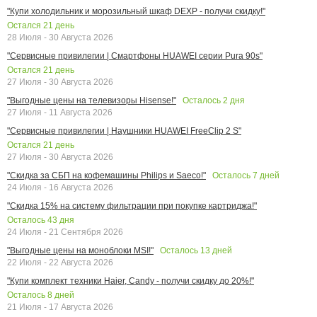
"Купи холодильник и морозильный шкаф DEXP - получи скидку!"
Остался
21
день
28 Июля - 30 Августа 2026
"Сервисные привилегии | Смартфоны HUAWEI серии Pura 90s"
Остался
21
день
27 Июля - 30 Августа 2026
Осталось
2
дня
"Выгодные цены на телевизоры Hisense!"
27 Июля - 11 Августа 2026
"Сервисные привилегии | Наушники HUAWEI FreeClip 2 S"
Остался
21
день
27 Июля - 30 Августа 2026
Осталось
7
дней
"Скидка за СБП на кофемашины Philips и Saeco!"
24 Июля - 16 Августа 2026
"Скидка 15% на систему фильтрации при покупке картриджа!"
Осталось
43
дня
24 Июля - 21 Сентября 2026
Осталось
13
дней
"Выгодные цены на моноблоки MSI!"
22 Июля - 22 Августа 2026
"Купи комплект техники Haier, Candy - получи скидку до 20%!"
Осталось
8
дней
21 Июля - 17 Августа 2026