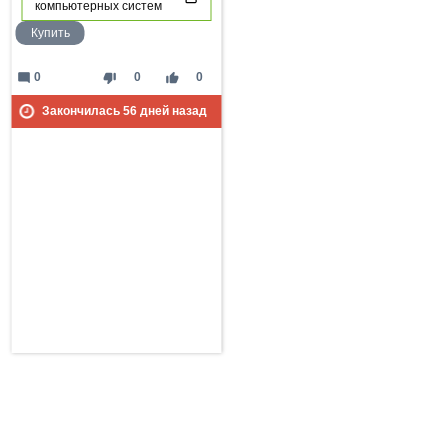
компьютерных систем
Купить
mode_comment
thumb_down
thumb_up
0
0
0
Закончилась
56
дней назад