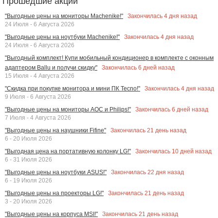
Прошедшие акции
Закончилась
4
дня назад
"Выгодные цены на мониторы Machenike!"
24 Июля - 6 Августа 2026
Закончилась
4
дня назад
"Выгодные цены на ноутбуки Machenike!"
24 Июля - 6 Августа 2026
"Выгодный комплект! Купи мобильный кондиционер в комплекте с оконным
Закончилась
6
дней назад
адаптером Ballu и получи скидку"
15 Июля - 4 Августа 2026
Закончилась
4
дня назад
"Скидка при покупке монитора и мини ПК Tecno!"
9 Июля - 6 Августа 2026
Закончилась
6
дней назад
"Выгодные цены на мониторы AOC и Philips!"
7 Июля - 4 Августа 2026
Закончилась
21
день назад
"Выгодные цены на наушники Fifine"
6 - 20 Июля 2026
Закончилась
10
дней назад
"Выгодная цена на портативную колонку LG!"
6 - 31 Июля 2026
Закончилась
22
дня назад
"Выгодные цены на ноутбуки ASUS!"
6 - 19 Июля 2026
Закончилась
21
день назад
"Выгодные цены на проекторы LG!"
3 - 20 Июля 2026
Закончилась
21
день назад
"Выгодные цены на корпуса MSI!"