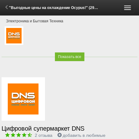
"Выгодные цены на охлаждение Ocypus!" (29 Мая - 15 Июня 2026)
Пере
Электроника и Бытовая Техника
меню
Показать все
Цифровой супермаркет DNS
2
отзыва
добавить в любимые