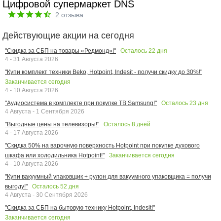
Цифровой супермаркет DNS
2
отзыва
Действующие акции на сегодня
Осталось
22
дня
"Скидка за СБП на товары «Редмонд»!"
4 - 31 Августа 2026
"Купи комплект техники Beko, Hotpoint, Indesit - получи скидку до 30%!"
Заканчивается сегодня
4 - 10 Августа 2026
Осталось
23
дня
"Аудиосистема в комплекте при покупке ТВ Samsung!"
4 Августа - 1 Сентября 2026
Осталось
8
дней
"Выгодные цены на телевизоры!"
4 - 17 Августа 2026
"Скидка 50% на варочную поверхность Hotpoint при покупке духового
Заканчивается сегодня
шкафа или холодильника Hotpoint!"
4 - 10 Августа 2026
"Купи вакуумный упаковщик + рулон для вакуумного упаковщика = получи
Осталось
52
дня
выгоду!"
4 Августа - 30 Сентября 2026
"Скидка за СБП на бытовую технику Hotpoint, Indesit!"
Заканчивается сегодня