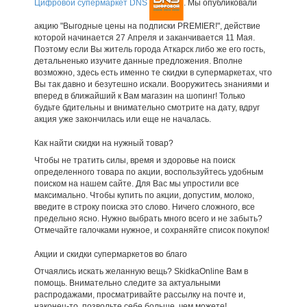
Цифровой супермаркет DNS
. Мы опубликовали
акцию "Выгодные цены на подписки PREMIER!", действие
которой начинается 27 Апреля и заканчивается 11 Мая.
Поэтому если Вы житель города Аткарск либо же его гость,
детальненько изучите данные предложения. Вполне
возможно, здесь есть именно те скидки в супермаркетах, что
Вы так давно и безутешно искали. Вооружитесь знаниями и
вперед в ближайший к Вам магазин на шопинг! Только
будьте бдительны и внимательно смотрите на дату, вдруг
акция уже закончилась или еще не началась.
Как найти скидки на нужный товар?
Чтобы не тратить силы, время и здоровье на поиск
определенного товара по акции, воспользуйтесь удобным
поиском на нашем сайте. Для Вас мы упростили все
максимально. Чтобы купить по акции, допустим, молоко,
введите в строку поиска это слово. Ничего сложного, все
предельно ясно. Нужно выбрать много всего и не забыть?
Отмечайте галочками нужное, и сохраняйте список покупок!
Акции и скидки супермаркетов во благо
Отчаялись искать желанную вещь? SkidkaOnline Вам в
помощь. Внимательно следите за актуальными
распродажами, просматривайте рассылку на почте и,
наконец-то, позвольте себе больше, чем можете!