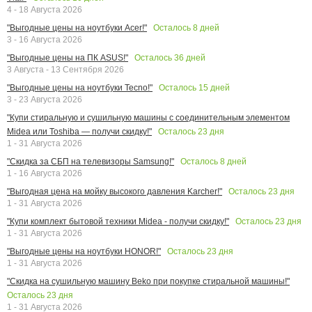
4 - 18 Августа 2026
Осталось
8
дней
"Выгодные цены на ноутбуки Acer!"
3 - 16 Августа 2026
Осталось
36
дней
"Выгодные цены на ПК ASUS!"
3 Августа - 13 Сентября 2026
Осталось
15
дней
"Выгодные цены на ноутбуки Tecno!"
3 - 23 Августа 2026
"Купи стиральную и сушильную машины с соединительным элементом
Осталось
23
дня
Midea или Toshiba — получи скидку!"
1 - 31 Августа 2026
Осталось
8
дней
"Скидка за СБП на телевизоры Samsung!"
1 - 16 Августа 2026
Осталось
23
дня
"Выгодная цена на мойку высокого давления Karcher!"
1 - 31 Августа 2026
Осталось
23
дня
"Купи комплект бытовой техники Midea - получи скидку!"
1 - 31 Августа 2026
Осталось
23
дня
"Выгодные цены на ноутбуки HONOR!"
1 - 31 Августа 2026
"Скидка на сушильную машину Beko при покупке стиральной машины!"
Осталось
23
дня
1 - 31 Августа 2026