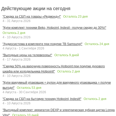
Действующие акции на сегодня
Осталось
23
дня
"Скидка за СБП на товары «Редмонд»!"
4 - 31 Августа 2026
"Купи комплект техники Beko, Hotpoint, Indesit - получи скидку до 30%!"
Осталось
2
дня
4 - 10 Августа 2026
Осталось
24
дня
"Аудиосистема в комплекте при покупке ТВ Samsung!"
4 Августа - 1 Сентября 2026
Осталось
9
дней
"Выгодные цены на телевизоры!"
4 - 17 Августа 2026
"Скидка 50% на варочную поверхность Hotpoint при покупке духового
Осталось
2
дня
шкафа или холодильника Hotpoint!"
4 - 10 Августа 2026
"Купи вакуумный упаковщик + рулон для вакуумного упаковщика = получи
Осталось
53
дня
выгоду!"
4 Августа - 30 Сентября 2026
Осталось
2
дня
"Скидка за СБП на бытовую технику Hotpoint, Indesit!"
4 - 10 Августа 2026
"Выгодный комплект: ирригатор DEXP и электрическая зубная щетка Longa
Осталось
10
дней
Vita!"