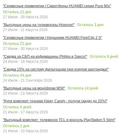
"Сервисные привилегии | Смартфоны HUAWEI серии Pura 90s"
Осталось
22
дня
27 Июля - 30 Августа 2026
Осталось
3
дня
"Выгодные цены на телевизоры Hisense!"
27 Июля - 11 Августа 2026
"Сервисные привилегии | Наушники HUAWEI FreeClip 2 S"
Осталось
22
дня
27 Июля - 30 Августа 2026
Осталось
8
дней
"Скидка за СБП на кофемашины Philips и Saeco!"
24 Июля - 16 Августа 2026
"Скидка 15% на систему фильтрации при покупке картриджа!"
Осталось
44
дня
24 Июля - 21 Сентября 2026
Осталось
14
дней
"Выгодные цены на моноблоки MSI!"
22 Июля - 22 Августа 2026
"Купи комплект техники Haier, Candy - получи скидку до 20%!"
Осталось
9
дней
21 Июля - 17 Августа 2026
"Выгодный комплект: телевизор TCL и консоль PlayStation 5 Slim!"
Осталось
2
дня
21 Июля - 10 Августа 2026