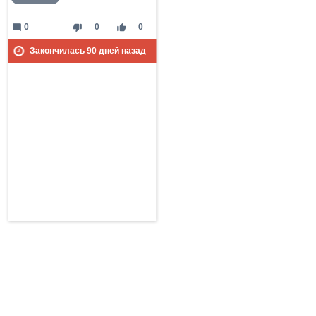
mode_comment
thumb_down
thumb_up
0
0
0
Закончилась
90
дней назад