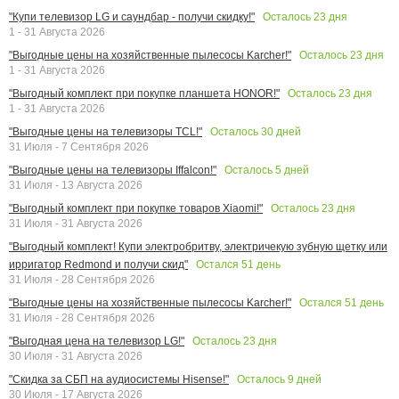
Осталось
23
дня
"Купи телевизор LG и саундбар - получи скидку!"
1 - 31 Августа 2026
Осталось
23
дня
"Выгодные цены на хозяйственные пылесосы Karcher!"
1 - 31 Августа 2026
Осталось
23
дня
"Выгодный комплект при покупке планшета HONOR!"
1 - 31 Августа 2026
Осталось
30
дней
"Выгодные цены на телевизоры TCL!"
31 Июля - 7 Сентября 2026
Осталось
5
дней
"Выгодные цены на телевизоры Iffalcon!"
31 Июля - 13 Августа 2026
Осталось
23
дня
"Выгодный комплект при покупке товаров Xiaomi!"
31 Июля - 31 Августа 2026
"Выгодный комплект! Купи электробритву, электричекую зубную щетку или
Остался
51
день
ирригатор Redmond и получи скид"
31 Июля - 28 Сентября 2026
Остался
51
день
"Выгодные цены на хозяйственные пылесосы Karcher!"
31 Июля - 28 Сентября 2026
Осталось
23
дня
"Выгодная цена на телевизор LG!"
30 Июля - 31 Августа 2026
Осталось
9
дней
"Скидка за СБП на аудиосистемы Hisense!"
30 Июля - 17 Августа 2026