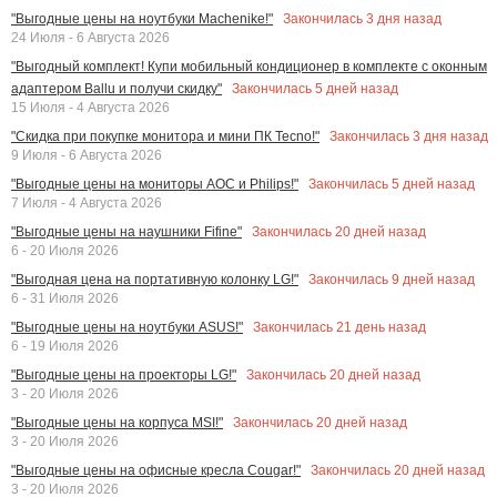
Закончилась
3
дня назад
"Выгодные цены на ноутбуки Machenike!"
24 Июля - 6 Августа 2026
"Выгодный комплект! Купи мобильный кондиционер в комплекте с оконным
Закончилась
5
дней назад
адаптером Ballu и получи скидку"
15 Июля - 4 Августа 2026
Закончилась
3
дня назад
"Скидка при покупке монитора и мини ПК Tecno!"
9 Июля - 6 Августа 2026
Закончилась
5
дней назад
"Выгодные цены на мониторы AOC и Philips!"
7 Июля - 4 Августа 2026
Закончилась
20
дней назад
"Выгодные цены на наушники Fifine"
6 - 20 Июля 2026
Закончилась
9
дней назад
"Выгодная цена на портативную колонку LG!"
6 - 31 Июля 2026
Закончилась
21
день назад
"Выгодные цены на ноутбуки ASUS!"
6 - 19 Июля 2026
Закончилась
20
дней назад
"Выгодные цены на проекторы LG!"
3 - 20 Июля 2026
Закончилась
20
дней назад
"Выгодные цены на корпуса MSI!"
3 - 20 Июля 2026
Закончилась
20
дней назад
"Выгодные цены на офисные кресла Cougar!"
3 - 20 Июля 2026