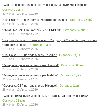
"Купи телевизор Hisense - получи скидку на саундбар Hisense!"
Осталось
2
дня
30 Июля - 10 Августа 2026
Осталось
9
дней
"Скидка за СБП при покупке мониторов Hisense"
30 Июля - 17 Августа 2026
Осталось
24
дня
"Выгодные цены на ноутбуки MAIBENBEN!"
29 Июля - 1 Сентября 2026
"Покупай больше – плати меньше! Скидки до 20% на бытовую технику
Осталось
2
дня
Gorenje и Hisense!"
28 Июля - 10 Августа 2026
Осталось
2
дня
"Скидка за СБП на телевизоры Toshiba!"
28 Июля - 10 Августа 2026
Осталось
16
дней
"Выгодные цены на телевизоры Hisense!"
28 Июля - 24 Августа 2026
Осталось
3
дня
"Выгодные цены на телевизоры Toshiba!"
28 Июля - 11 Августа 2026
Осталось
2
дня
"Скидка за СБП на телевизоры Hisense!"
28 Июля - 10 Августа 2026
"Купи холодильник и морозильный шкаф DEXP - получи скидку!"
Осталось
22
дня
28 Июля - 30 Августа 2026