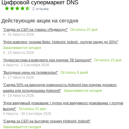
Цифровой супермаркет DNS
2
отзыва
Действующие акции на сегодня
Осталось
22
дня
"Скидка за СБП на товары «Редмонд»!"
4 - 31 Августа 2026
"Купи комплект техники Beko, Hotpoint, Indesit - получи скидку до 30%!"
Заканчивается сегодня
4 - 10 Августа 2026
Осталось
23
дня
"Аудиосистема в комплекте при покупке ТВ Samsung!"
4 Августа - 1 Сентября 2026
Осталось
8
дней
"Выгодные цены на телевизоры!"
4 - 17 Августа 2026
"Скидка 50% на варочную поверхность Hotpoint при покупке духового
Заканчивается сегодня
шкафа или холодильника Hotpoint!"
4 - 10 Августа 2026
"Купи вакуумный упаковщик + рулон для вакуумного упаковщика = получи
Осталось
52
дня
выгоду!"
4 Августа - 30 Сентября 2026
"Скидка за СБП на бытовую технику Hotpoint, Indesit!"
Заканчивается сегодня