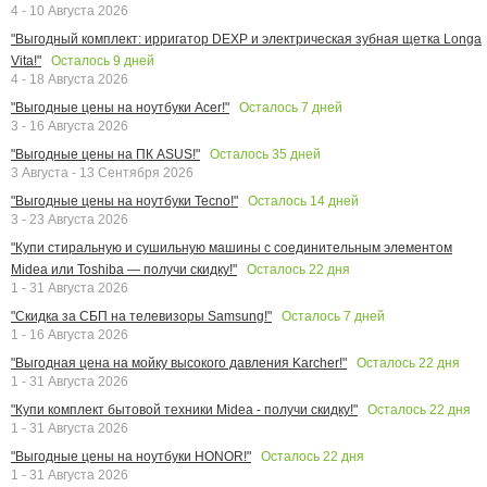
4 - 10 Августа 2026
"Выгодный комплект: ирригатор DEXP и электрическая зубная щетка Longa
Осталось
9
дней
Vita!"
4 - 18 Августа 2026
Осталось
7
дней
"Выгодные цены на ноутбуки Acer!"
3 - 16 Августа 2026
Осталось
35
дней
"Выгодные цены на ПК ASUS!"
3 Августа - 13 Сентября 2026
Осталось
14
дней
"Выгодные цены на ноутбуки Tecno!"
3 - 23 Августа 2026
"Купи стиральную и сушильную машины с соединительным элементом
Осталось
22
дня
Midea или Toshiba — получи скидку!"
1 - 31 Августа 2026
Осталось
7
дней
"Скидка за СБП на телевизоры Samsung!"
1 - 16 Августа 2026
Осталось
22
дня
"Выгодная цена на мойку высокого давления Karcher!"
1 - 31 Августа 2026
Осталось
22
дня
"Купи комплект бытовой техники Midea - получи скидку!"
1 - 31 Августа 2026
Осталось
22
дня
"Выгодные цены на ноутбуки HONOR!"
1 - 31 Августа 2026