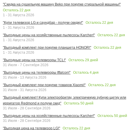
"Скидка на сушильную машину Beko при покупке стиральной машины!"
Осталось
22
дня
1 - 31 Августа 2026
Осталось
22
дня
"Купи телевизор LG и саундбар - получи скидку!"
1 - 31 Августа 2026
Осталось
22
дня
"Выгодные цены на хозяйственные пылесосы Karcher!"
1 - 31 Августа 2026
Осталось
22
дня
"Выгодный комплект при покупке планшета HONOR!"
1 - 31 Августа 2026
Осталось
29
дней
"Выгодные цены на телевизоры TCL!"
31 Июля - 7 Сентября 2026
Осталось
4
дня
"Выгодные цены на телевизоры Iffalcon!"
31 Июля - 13 Августа 2026
Осталось
22
дня
"Выгодный комплект при покупке товаров Xiaomi!"
31 Июля - 31 Августа 2026
"Выгодный комплект! Купи электробритву, электричекую зубную щетку или
Осталось
50
дней
ирригатор Redmond и получи скид"
31 Июля - 28 Сентября 2026
Осталось
50
дней
"Выгодные цены на хозяйственные пылесосы Karcher!"
31 Июля - 28 Сентября 2026
Осталось
22
дня
"Выгодная цена на телевизор LG!"