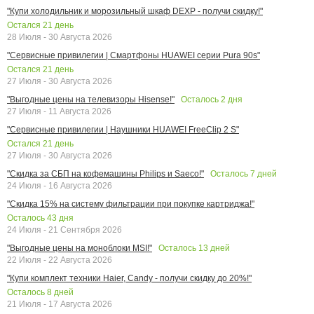
"Купи холодильник и морозильный шкаф DEXP - получи скидку!"
Остался
21
день
28 Июля - 30 Августа 2026
"Сервисные привилегии | Смартфоны HUAWEI серии Pura 90s"
Остался
21
день
27 Июля - 30 Августа 2026
Осталось
2
дня
"Выгодные цены на телевизоры Hisense!"
27 Июля - 11 Августа 2026
"Сервисные привилегии | Наушники HUAWEI FreeClip 2 S"
Остался
21
день
27 Июля - 30 Августа 2026
Осталось
7
дней
"Скидка за СБП на кофемашины Philips и Saeco!"
24 Июля - 16 Августа 2026
"Скидка 15% на систему фильтрации при покупке картриджа!"
Осталось
43
дня
24 Июля - 21 Сентября 2026
Осталось
13
дней
"Выгодные цены на моноблоки MSI!"
22 Июля - 22 Августа 2026
"Купи комплект техники Haier, Candy - получи скидку до 20%!"
Осталось
8
дней
21 Июля - 17 Августа 2026