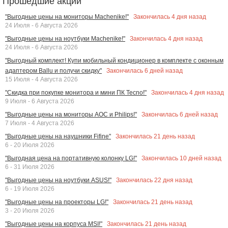
Прошедшие акции
Закончилась
4
дня назад
"Выгодные цены на мониторы Machenike!"
24 Июля - 6 Августа 2026
Закончилась
4
дня назад
"Выгодные цены на ноутбуки Machenike!"
24 Июля - 6 Августа 2026
"Выгодный комплект! Купи мобильный кондиционер в комплекте с оконным
Закончилась
6
дней назад
адаптером Ballu и получи скидку"
15 Июля - 4 Августа 2026
Закончилась
4
дня назад
"Скидка при покупке монитора и мини ПК Tecno!"
9 Июля - 6 Августа 2026
Закончилась
6
дней назад
"Выгодные цены на мониторы AOC и Philips!"
7 Июля - 4 Августа 2026
Закончилась
21
день назад
"Выгодные цены на наушники Fifine"
6 - 20 Июля 2026
Закончилась
10
дней назад
"Выгодная цена на портативную колонку LG!"
6 - 31 Июля 2026
Закончилась
22
дня назад
"Выгодные цены на ноутбуки ASUS!"
6 - 19 Июля 2026
Закончилась
21
день назад
"Выгодные цены на проекторы LG!"
3 - 20 Июля 2026
Закончилась
21
день назад
"Выгодные цены на корпуса MSI!"