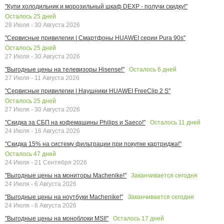
"Купи холодильник и морозильный шкаф DEXP - получи скидку!"
Осталось
25
дней
28 Июля - 30 Августа 2026
"Сервисные привилегии | Смартфоны HUAWEI серии Pura 90s"
Осталось
25
дней
27 Июля - 30 Августа 2026
Осталось
6
дней
"Выгодные цены на телевизоры Hisense!"
27 Июля - 11 Августа 2026
"Сервисные привилегии | Наушники HUAWEI FreeClip 2 S"
Осталось
25
дней
27 Июля - 30 Августа 2026
Осталось
11
дней
"Скидка за СБП на кофемашины Philips и Saeco!"
24 Июля - 16 Августа 2026
"Скидка 15% на систему фильтрации при покупке картриджа!"
Осталось
47
дней
24 Июля - 21 Сентября 2026
Заканчивается сегодня
"Выгодные цены на мониторы Machenike!"
24 Июля - 6 Августа 2026
Заканчивается сегодня
"Выгодные цены на ноутбуки Machenike!"
24 Июля - 6 Августа 2026
Осталось
17
дней
"Выгодные цены на моноблоки MSI!"