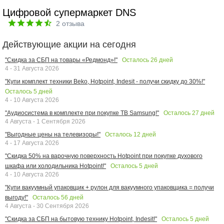
Цифровой супермаркет DNS
2
отзыва
Действующие акции на сегодня
Осталось
26
дней
"Скидка за СБП на товары «Редмонд»!"
4 - 31 Августа 2026
"Купи комплект техники Beko, Hotpoint, Indesit - получи скидку до 30%!"
Осталось
5
дней
4 - 10 Августа 2026
Осталось
27
дней
"Аудиосистема в комплекте при покупке ТВ Samsung!"
4 Августа - 1 Сентября 2026
Осталось
12
дней
"Выгодные цены на телевизоры!"
4 - 17 Августа 2026
"Скидка 50% на варочную поверхность Hotpoint при покупке духового
Осталось
5
дней
шкафа или холодильника Hotpoint!"
4 - 10 Августа 2026
"Купи вакуумный упаковщик + рулон для вакуумного упаковщика = получи
Осталось
56
дней
выгоду!"
4 Августа - 30 Сентября 2026
Осталось
5
дней
"Скидка за СБП на бытовую технику Hotpoint, Indesit!"