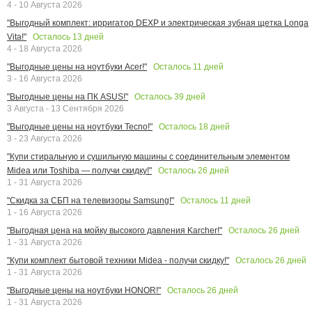
4 - 10 Августа 2026
"Выгодный комплект: ирригатор DEXP и электрическая зубная щетка Longa
Осталось
13
дней
Vita!"
4 - 18 Августа 2026
Осталось
11
дней
"Выгодные цены на ноутбуки Acer!"
3 - 16 Августа 2026
Осталось
39
дней
"Выгодные цены на ПК ASUS!"
3 Августа - 13 Сентября 2026
Осталось
18
дней
"Выгодные цены на ноутбуки Tecno!"
3 - 23 Августа 2026
"Купи стиральную и сушильную машины с соединительным элементом
Осталось
26
дней
Midea или Toshiba — получи скидку!"
1 - 31 Августа 2026
Осталось
11
дней
"Скидка за СБП на телевизоры Samsung!"
1 - 16 Августа 2026
Осталось
26
дней
"Выгодная цена на мойку высокого давления Karcher!"
1 - 31 Августа 2026
Осталось
26
дней
"Купи комплект бытовой техники Midea - получи скидку!"
1 - 31 Августа 2026
Осталось
26
дней
"Выгодные цены на ноутбуки HONOR!"
1 - 31 Августа 2026