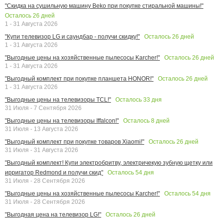
"Скидка на сушильную машину Beko при покупке стиральной машины!"
Осталось
26
дней
1 - 31 Августа 2026
Осталось
26
дней
"Купи телевизор LG и саундбар - получи скидку!"
1 - 31 Августа 2026
Осталось
26
дней
"Выгодные цены на хозяйственные пылесосы Karcher!"
1 - 31 Августа 2026
Осталось
26
дней
"Выгодный комплект при покупке планшета HONOR!"
1 - 31 Августа 2026
Осталось
33
дня
"Выгодные цены на телевизоры TCL!"
31 Июля - 7 Сентября 2026
Осталось
8
дней
"Выгодные цены на телевизоры Iffalcon!"
31 Июля - 13 Августа 2026
Осталось
26
дней
"Выгодный комплект при покупке товаров Xiaomi!"
31 Июля - 31 Августа 2026
"Выгодный комплект! Купи электробритву, электричекую зубную щетку или
Осталось
54
дня
ирригатор Redmond и получи скид"
31 Июля - 28 Сентября 2026
Осталось
54
дня
"Выгодные цены на хозяйственные пылесосы Karcher!"
31 Июля - 28 Сентября 2026
Осталось
26
дней
"Выгодная цена на телевизор LG!"