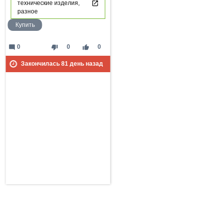
технические изделия,
разное
Купить
mode_comment
thumb_down
thumb_up
0
0
0
Закончилась
81
день назад