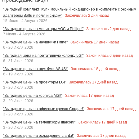
"Выгодный комплект! Купи мобильный кондиционер в комплекте с оконным
Закончилась
2
дня назад
адаптером Ballu и получи скидку"
15 Июля - 4 Августа 2026
Закончилась
2
дня назад
"Выгодные цены на мониторы AOC и Philips!"
7 Июля - 4 Августа 2026
Закончилась
17
дней назад
"Выгодные цены на наушники Fifine"
6 - 20 Июля 2026
Закончилась
6
дней назад
"Выгодная цена на портативную колонку LG!"
6 - 31 Июля 2026
Закончилась
18
дней назад
"Выгодные цены на ноутбуки ASUS!"
6 - 19 Июля 2026
Закончилась
17
дней назад
"Выгодные цены на проекторы LG!"
3 - 20 Июля 2026
Закончилась
17
дней назад
"Выгодные цены на корпуса MSI!"
3 - 20 Июля 2026
Закончилась
17
дней назад
"Выгодные цены на офисные кресла Cougar!"
3 - 20 Июля 2026
Закончилась
17
дней назад
"Выгодные цены на телевизоры Iffalcon!"
3 - 20 Июля 2026
Закончилась
17
дней назад
"Выгодные цены на охлаждение LianLi!"