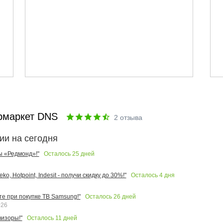
рмаркет DNS
2
отзыва
ии на сегодня
Осталось
25
дней
ы «Редмонд»!"
Осталось
4
дня
o, Hotpoint, Indesit - получи скидку до 30%!"
Осталось
26
дней
те при покупке ТВ Samsung!"
026
Осталось
11
дней
изоры!"