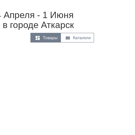
4 Апреля - 1 Июня
в городе Аткарск


Товары
Каталоги