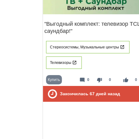
"Выгодный комплект: телевизор TCL
саундбар!"
Стереосистемы, Музыкальные центры
Телевизоры
mode_comment
thumb_down
thumb_up
Купить
0
0
0
Закончилась
67
дней назад