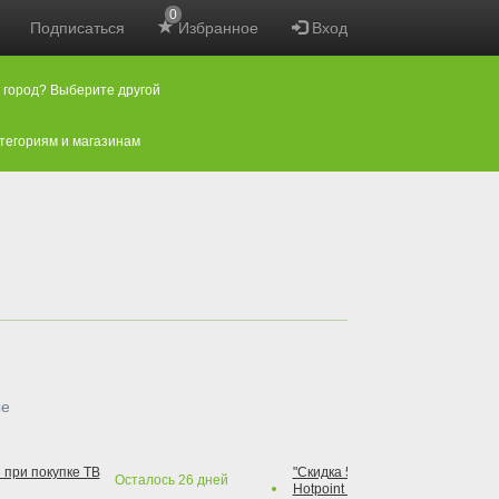
0
Подписаться
Избранное
Вход
 город? Выберите другой
атегориям и магазинам
ые
 при покупке ТВ
"Скидка 50% на варочную повер
Осталось
26
дней
Hotpoint при покупке духового 