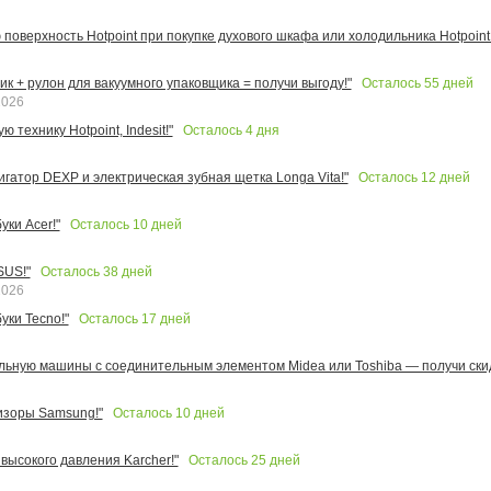
поверхность Hotpoint при покупке духового шкафа или холодильника Hotpoint!
Осталось
55
дней
к + рулон для вакуумного упаковщика = получи выгоду!"
2026
Осталось
4
дня
 технику Hotpoint, Indesit!"
Осталось
12
дней
игатор DEXP и электрическая зубная щетка Longa Vita!"
Осталось
10
дней
ки Acer!"
Осталось
38
дней
SUS!"
2026
Осталось
17
дней
уки Tecno!"
льную машины с соединительным элементом Midea или Toshiba — получи скид
Осталось
10
дней
изоры Samsung!"
Осталось
25
дней
высокого давления Karcher!"