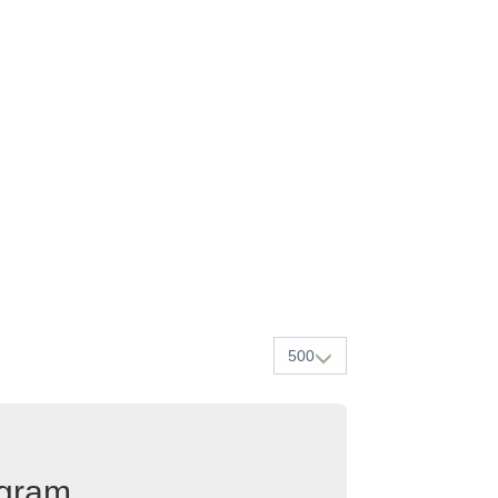
500
egram