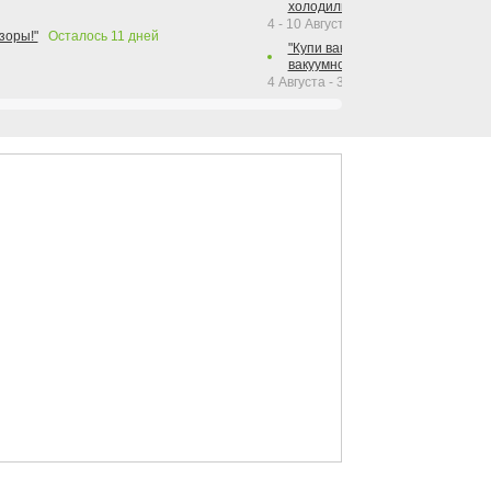
холодильника Hotpoint!"
4 - 10 Августа 2026
зоры!"
Осталось
11
дней
"Купи вакуумный упаковщик + р
вакуумного упаковщика = получи
4 Августа - 30 Сентября 2026