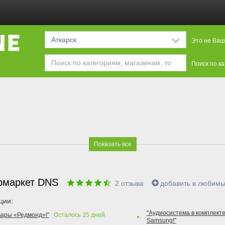
Аткарск
Это не Ваш
Поиск по к
Показать все
рмаркет DNS
2
отзыва
добавить в любим
ции:
"Аудиосистема в комплекте
вары «Редмонд»!"
Осталось
25
дней
Samsung!"