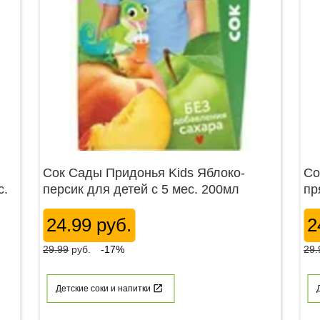
Сок Сады Придонья Kids Яблоко-
Со
с.
персик для детей с 5 мес. 200мл
пр
24.99 руб.
2
29.99
руб.
-17%
29.
Детские соки и напитки