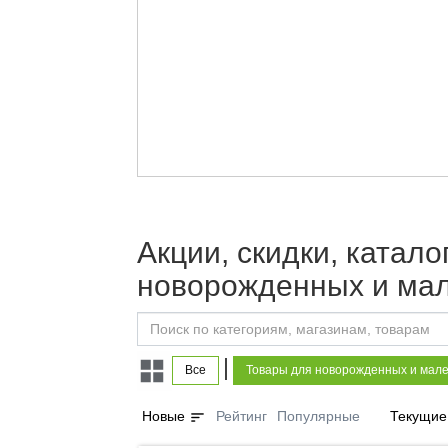
Акции, скидки, катал
новорожденных и мал
|
Все
Товары для новорожденных и мале
sort
Новые
Рейтинг
Популярные
Текущие