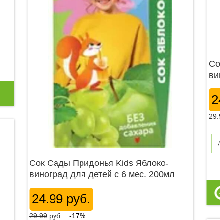
Со
ви
2
29.
Сок Сады Придонья Kids Яблоко-
p
виноград для детей с 6 мес. 200мл
24.99 руб.
29.99
руб.
-17%