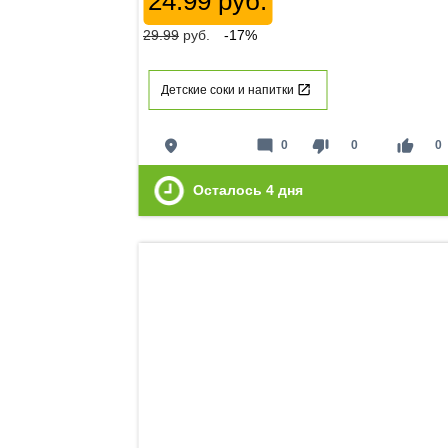
24.99 руб.
29.99
руб.
-17%
Детские соки и напитки
place
mode_comment
thumb_down
thumb_up
0
0
0
Осталось
4
дня