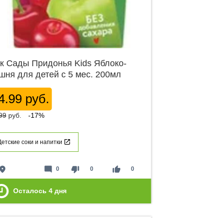
к Сады Придонья Kids Яблоко-
шня для детей с 5 мес. 200мл
4.99 руб.
99
руб.
-17%
Детские соки и напитки
lace
mode_comment
thumb_down
thumb_up
0
0
0
Осталось
4
дня