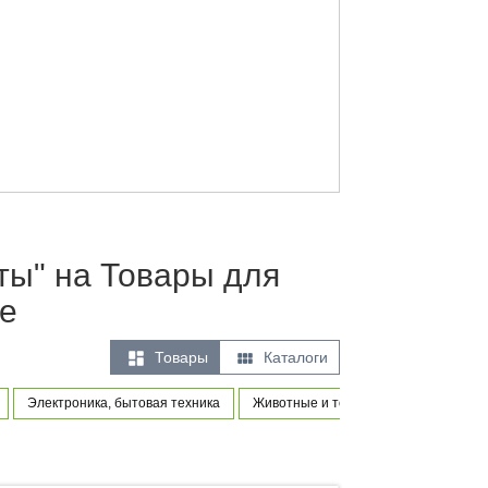
кты" на Товары для
е


Товары
Каталоги
Электроника, бытовая техника
Животные и товары для питомцев