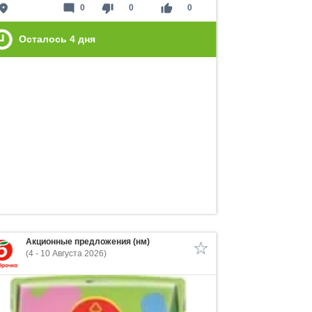
lace
mode_comment
thumb_down
thumb_up
0
0
0
Осталось
4
дня
Акционные предложения (нм)
(4 - 10 Августа 2026)