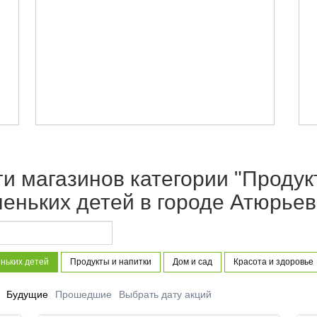
оги магазинов категории "Проду
еньких детей в городе Атюрьев
ньких детей
Продукты и напитки
Дом и сад
Красота и здоровье
Будущие
Прошедшие
Выбрать дату акций