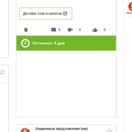
Детские соки и напитки
place
mode_comment
thumb_down
thumb_up
0
0
0
Осталось
4
дня
Акционные предложения (нм)