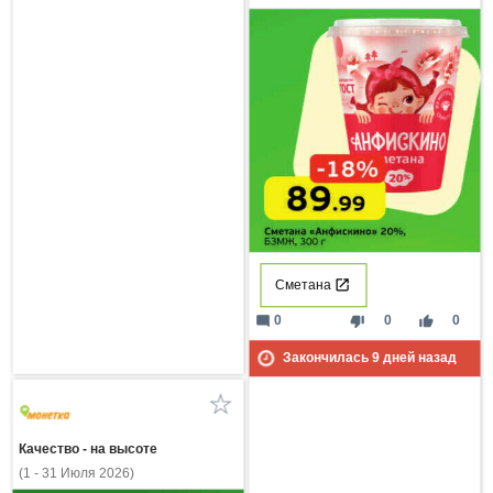
Сметана
mode_comment
thumb_down
thumb_up
0
0
0
Закончилась
9
дней назад
Качество - на высоте
(1 - 31 Июля 2026)