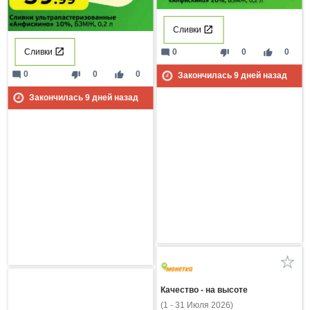
Сливки
Сливки
mode_comment
thumb_down
thumb_up
0
0
0
mode_comment
thumb_down
thumb_up
0
0
0
Закончилась
9
дней назад
Закончилась
9
дней назад
Качество - на высоте
(1 - 31 Июля 2026)