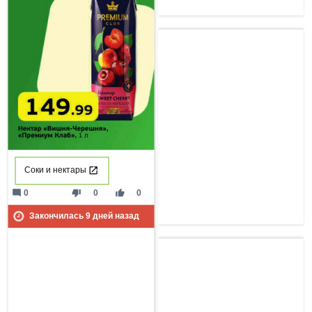
Соки и нектары
mode_comment
thumb_down
thumb_up
0
0
0
Закончилась
9
дней назад