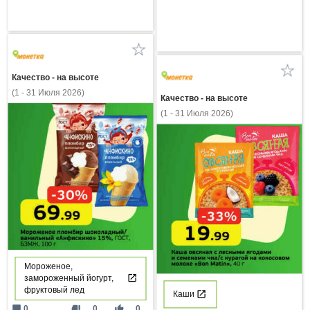
Качество - на высоте
(1 - 31 Июля 2026)
Качество - на высоте
(1 - 31 Июля 2026)
Мороженое,
замороженный йогурт,
фруктовый лед
Каши
mode_comment
thumb_down
thumb_up
0
0
0