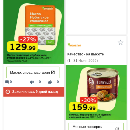
Качество - на высоте
(1 - 31 Июля 2026)
Масло, спред, маргарин
mode_comment
thumb_down
thumb_up
0
0
0
Закончилась
9
дней назад
Мясные консервы,