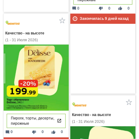
mode_comment
thumb_down
thumb_up
0
0
0
Закончилась
9
дней назад
Качество - на высоте
(1 - 31 Июля 2026)
Качество - на высоте
Пироги, торты, десерты,
(1 - 31 Июля 2026)
пирожные
mode_comment
thumb_down
thumb_up
0
0
0