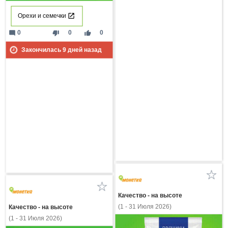
Орехи и семечки
mode_comment
thumb_down
thumb_up
0
0
0
Закончилась
9
дней назад
Качество - на высоте
(1 - 31 Июля 2026)
Качество - на высоте
(1 - 31 Июля 2026)