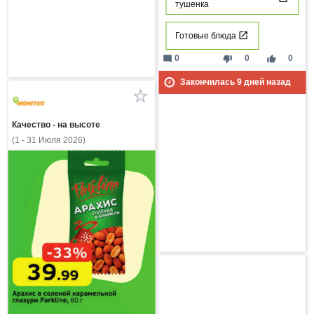
тушенка
Готовые блюда
mode_comment
thumb_down
thumb_up
0
0
0
Закончилась
9
дней назад
Качество - на высоте
(1 - 31 Июля 2026)