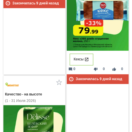
Закончилась
9
дней назад
Кексы
mode_comment
thumb_down
thumb_up
0
0
0
Закончилась
9
дней назад
Качество - на высоте
(1 - 31 Июля 2026)