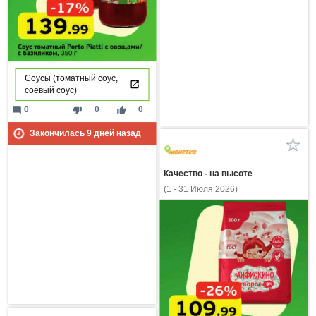
Соусы (томатный соус,
соевый соус)
mode_comment
thumb_down
thumb_up
0
0
0
Закончилась
9
дней назад
Качество - на высоте
(1 - 31 Июля 2026)