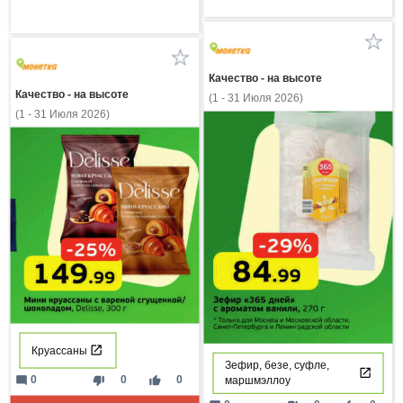
Качество - на высоте
Качество - на высоте
(1 - 31 Июля 2026)
(1 - 31 Июля 2026)
Круассаны
Зефир, безе, суфле,
mode_comment
thumb_down
thumb_up
0
0
0
маршмэллоу