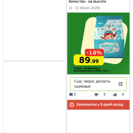
Качество - на высоте
(1 - 31 Июля 2026)
Сыр, творог, десерты
сырковые
mode_comment
thumb_down
thumb_up
0
0
0
Закончилась
9
дней назад