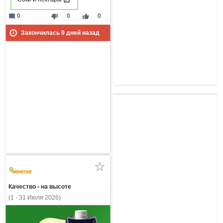
mode_comment
thumb_down
thumb_up
0
0
0
Закончилась
9
дней назад
Качество - на высоте
(1 - 31 Июля 2026)