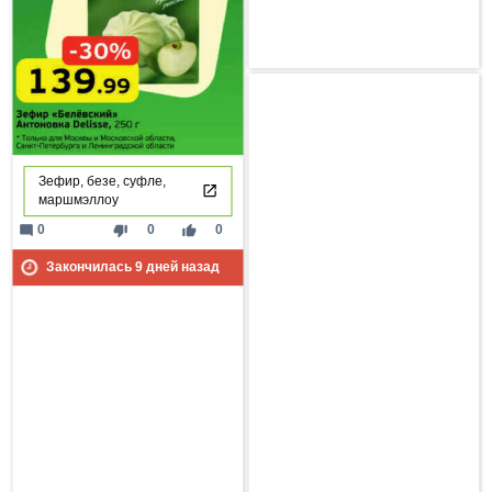
Зефир, безе, суфле,
маршмэллоу
mode_comment
thumb_down
thumb_up
0
0
0
Закончилась
9
дней назад