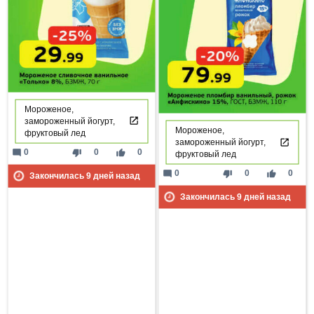
Мороженое,
замороженный йогурт,
Мороженое,
фруктовый лед
замороженный йогурт,
mode_comment
thumb_down
thumb_up
0
0
0
фруктовый лед
mode_comment
thumb_down
thumb_up
0
0
0
Закончилась
9
дней назад
Закончилась
9
дней назад