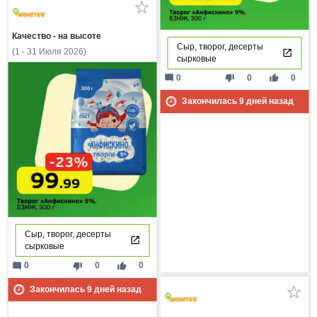
Качество - на высоте
Сыр, творог, десерты
(1 - 31 Июля 2026)
сырковые
mode_comment
thumb_down
thumb_up
0
0
0
Закончилась
9
дней назад
Сыр, творог, десерты
сырковые
mode_comment
thumb_down
thumb_up
0
0
0
Закончилась
9
дней назад