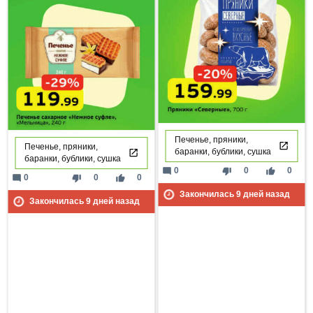
Печенье, пряники,
Печенье, пряники,
баранки, бублики, сушка
баранки, бублики, сушка
mode_comment
thumb_down
thumb_up
0
0
0
mode_comment
thumb_down
thumb_up
0
0
0
Закончилась
9
дней назад
Закончилась
9
дней назад