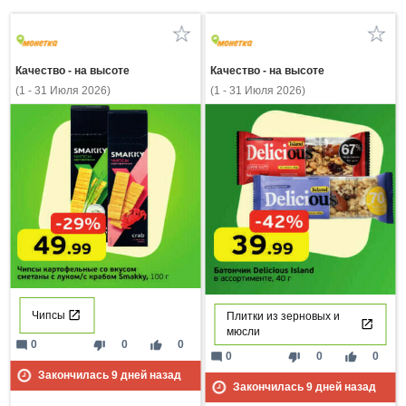
Качество - на высоте
Качество - на высоте
(1 - 31 Июля 2026)
(1 - 31 Июля 2026)
Чипсы
Плитки из зерновых и
мюсли
mode_comment
thumb_down
thumb_up
0
0
0
mode_comment
thumb_down
thumb_up
0
0
0
Закончилась
9
дней назад
Закончилась
9
дней назад