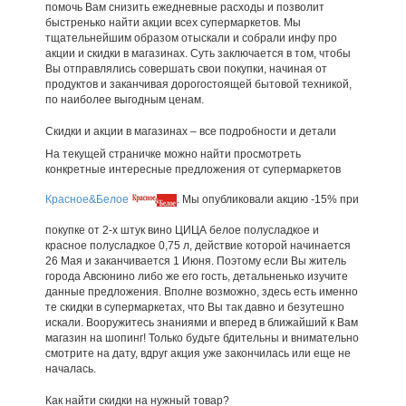
помочь Вам снизить ежедневные расходы и позволит
быстренько найти акции всех супермаркетов. Мы
тщательнейшим образом отыскали и собрали инфу про
акции и скидки в магазинах. Суть заключается в том, чтобы
Вы отправлялись совершать свои покупки, начиная от
продуктов и заканчивая дорогостоящей бытовой техникой,
по наиболее выгодным ценам.
Скидки и акции в магазинах – все подробности и детали
На текущей страничке можно найти просмотреть
конкретные интересные предложения от супермаркетов
Красное&Белое
. Мы опубликовали акцию -15% при
покупке от 2-х штук вино ЦИЦА белое полусладкое и
красное полусладкое 0,75 л, действие которой начинается
26 Мая и заканчивается 1 Июня. Поэтому если Вы житель
города Авсюнино либо же его гость, детальненько изучите
данные предложения. Вполне возможно, здесь есть именно
те скидки в супермаркетах, что Вы так давно и безутешно
искали. Вооружитесь знаниями и вперед в ближайший к Вам
магазин на шопинг! Только будьте бдительны и внимательно
смотрите на дату, вдруг акция уже закончилась или еще не
началась.
Как найти скидки на нужный товар?