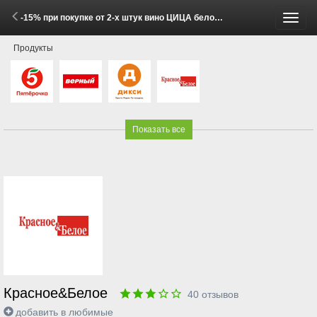
-15% при покупке от 2-х штук вино ЦИЦА белое полусладкое и красное полусладкое 0,75 л (26 Мая - 1 Июня 2026)
Пере
Продукты
меню
Показать все
Красное&Белое
40
отзывов
добавить в любимые