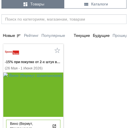


Товары
Каталоги
sort
Новые
Рейтинг
Популярные
Текущие
Будущие
Прошед
-15% при покупке от 2-х штук вино ЦИЦА белое полусладкое и красное полусладкое 0,75 л
(26 Мая - 1 Июня 2026)
Вино (Вермут,