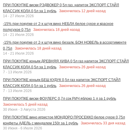
ПРИ ПОКУПКЕ виски РЭДВОКЕР 0,5л газ. напиток ЭКСПОРТ СТАЙЛ
Закончилась
12
дней назад
КЛАССИК КОЛА 0,5л за 1 рубль
14 - 27 Июля 2026
-15% при покупке от 2-х штук вино НЕБЛА белое сухое и красное
Закончилась
18
дней назад
полусухое 0,75л
14 - 21 Июля 2026
-15% при покупке от 2-х штук вино безалк. БОН НОВЕЛЬ в ассортименте
Закончилась
18
дней назад
0,75л
14 - 21 Июля 2026
ПРИ ПОКУПКЕ коньяк ДРЕВНЯЯ ХИВА 0,5л газ напиток ЭКСПОРТ СТАЙЛ
Закончилась
26
дней назад
КЛАССИК КОЛА 0,5л за 1 рубль
7 - 13 Июля 2026
ПРИ ПОКУПКЕ коньяк БЕШ КУДУК 0,5л газ напиток ЭКСПОРТ СТАЙЛ
Закончилась
26
дней назад
КЛАССИК КОЛА 0,5л за 1 рубль
7 - 13 Июля 2026
ПРИ ПОКУПКЕ виски ФОУЛЕРС 0,7л сок РИЧ яблоко 1 л за 1 рубль
Закончилась
5
дней назад
30 Июня - 3 Августа 2026
ПРИ ПОКУПКЕ вино игристое МОНДОРО ПРОСЕККО белое сухое 0,75л
Закончилась
33
дня назад
конфеты АДЕЛЬ с миндалем 150г за 1 рубль
30 Июня - 6 Июля 2026