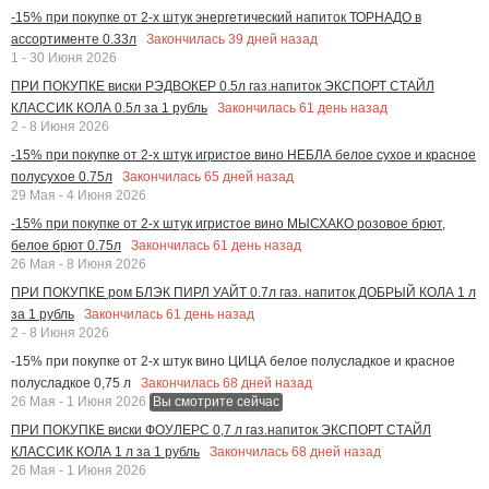
-15% при покупке от 2-х штук энергетический напиток ТОРНАДО в
Закончилась
39
дней назад
ассортименте 0.33л
1 - 30 Июня 2026
ПРИ ПОКУПКЕ виски РЭДВОКЕР 0.5л газ.напиток ЭКСПОРТ СТАЙЛ
Закончилась
61
день назад
КЛАССИК КОЛА 0.5л за 1 рубль
2 - 8 Июня 2026
-15% при покупке от 2-х штук игристое вино НЕБЛА белое сухое и красное
Закончилась
65
дней назад
полусухое 0.75л
29 Мая - 4 Июня 2026
-15% при покупке от 2-х штук игристое вино МЫСХАКО розовое брют,
Закончилась
61
день назад
белое брют 0.75л
26 Мая - 8 Июня 2026
ПРИ ПОКУПКЕ ром БЛЭК ПИРЛ УАЙТ 0.7л газ. напиток ДОБРЫЙ КОЛА 1 л
Закончилась
61
день назад
за 1 рубль
2 - 8 Июня 2026
-15% при покупке от 2-х штук вино ЦИЦА белое полусладкое и красное
Закончилась
68
дней назад
полусладкое 0,75 л
26 Мая - 1 Июня 2026
Вы смотрите сейчас
ПРИ ПОКУПКЕ виски ФОУЛЕРС 0,7 л газ.напиток ЭКСПОРТ СТАЙЛ
Закончилась
68
дней назад
КЛАССИК КОЛА 1 л за 1 рубль
26 Мая - 1 Июня 2026