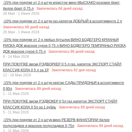
-15% при покупке от 2-х штук игристое вино МЫСХАКО розовое брют,
Закончилась
68
дней назад
белое брют 0,75 л
26 Мая - 1 Июня 2026
-10% при покупке от 2-х штук газ.напиток ДОБРЫЙ в ассортименте 2 л
Закончилась
68
дней назад
26 Мая - 1 Июня 2026
-15% при покупке от 2-х любых бутылок ВИНО БОДЕГЕРО КРИАНЬЯ
РИОХА ДОК красное сухое 0,75 л ВИНО БОДЕГЕРО ТЕМПРАНЬО РИОХА
Закончилась
86
дней назад
ДОК красное сухое 0,75 л
8 - 14 Мая 2026
ПРИ ПОКУПКЕ виски РЭДВОРКЕР 0,5 л газ. напиток ЭКСПОРТ СТАЙЛ
Закончилась
82
дня назад
КЛАССИК КОЛА 0,5 л за 1Р
12 - 18 Мая 2026
-15% при покупке от 2-х штук нектар САДЫ ПРИДОНЬЯ в ассортименте
Закончилась
89
дней назад
0,95л
1 - 11 Мая 2026
ПРИ ПОКУПКЕ виски РЭДВОКЕР 0,5л газ.напиток ЭКСПОРТ СТАЙЛ
Закончилась
89
дней назад
КЛАССИК КОЛА 0,5л за 1 рубль
5 - 11 Мая 2026
-15% при покупке от 2-х штук вино РЕЗЕРВ ФАНАГОРИИ белое
Закончилась
89
дней назад
полусладкое и красное полусладкое 0,75л
1 - 11 Мая 2026