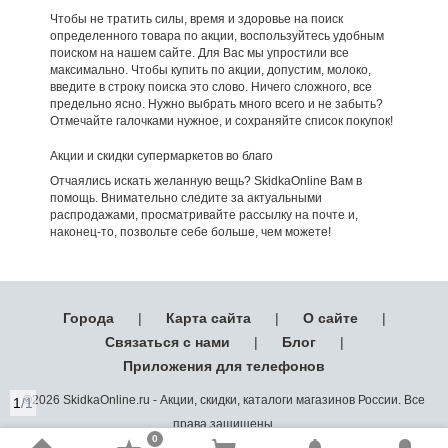
Чтобы не тратить силы, время и здоровье на поиск
определенного товара по акции, воспользуйтесь удобным
поиском на нашем сайте. Для Вас мы упростили все
максимально. Чтобы купить по акции, допустим, молоко,
введите в строку поиска это слово. Ничего сложного, все
предельно ясно. Нужно выбрать много всего и не забыть?
Отмечайте галочками нужное, и сохраняйте список покупок!
Акции и скидки супермаркетов во благо
Отчаялись искать желанную вещь? SkidkaOnline Вам в
помощь. Внимательно следите за актуальными
распродажами, просматривайте рассылку на почте и,
наконец-то, позвольте себе больше, чем можете!
Города
|
Карта сайта
|
О сайте
|
Связаться с нами
|
Блог
|
Приложения для телефонов
©2026 SkidkaOnline.ru - Акции, скидки, каталоги магазинов России. Все
1
/1
права защищены.
0