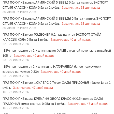
ПРИ ПОКУПКЕ коньяк АРМЯНСКИЙ 5 ЗВЕЗД 0,5л газ напиток ЭКСПОРТ
Закончилась
33
дня назад
СТАЙЛ КЛАССИК КОЛА 0,5л за 1 рубль
30 Июня - 6 Июля 2026
ПРИ ПОКУПКЕ коньяк АРМЯНСКИЙ 3 ЗВЕЗДЫ 0,5л газ напиток ЭКСПОРТ
Закончилась
33
дня назад
СТАЙЛ КЛАССИК КОЛА 0,5л за 1 рубль
30 Июня - 6 Июля 2026
ПРИ ПОКУПКЕ виски РЭДВОКЕР 0,5л газ напиток ЭКСПОРТ СТАЙЛ
Закончилась
40
дней назад
КЛАССИК КОЛА 0,5л за 1 рубль
22 - 29 Июня 2026
-13% при покупке от 2-х штук паштет ХАМЕ с гусиной печенью, с индейкой
Закончилась
40
дней назад
105 гр
23 - 29 Июня 2026
-15% при покупке от 2-х штук вино НАТУРАЛЕСА белое полусухое и
Закончилась
40
дней назад
красное полусухое 0,33л
23 - 29 Июня 2026
ПРИ ПОКУПКЕ виски ФОУЛЕРС 0.7л сок САДЫ ПРИДОНЬЯ яблоко 1л за 1
Закончилась
47
дней назад
рубль
16 - 22 Июня 2026
ПРИ ПОКУПКЕ водка КРЕМЛИН ЭВОРД КЛАССИК 0.5л нектар САДЫ
Закончилась
47
дней назад
ПРИДОНЬЯ томат с солью 0.95л за 1 рубль
16 - 22 Июня 2026