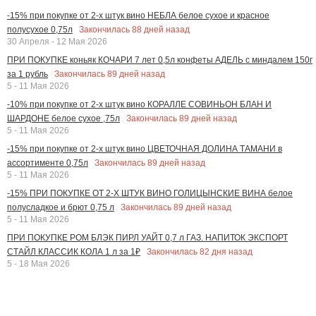
-15% при покупке от 2-х штук вино НЕБЛА белое сухое и красное
Закончилась
88
дней назад
полусухое 0,75л
30 Апреля - 12 Мая 2026
ПРИ ПОКУПКЕ коньяк КОЧАРИ 7 лет 0,5л конфеты АДЕЛЬ с миндалем 150г
Закончилась
89
дней назад
за 1 рубль
5 - 11 Мая 2026
-10% при покупке от 2-х штук вино КОРАЛЛЕ СОВИНЬОН БЛАН И
Закончилась
89
дней назад
ШАРДОНЕ белое сухое ,75л
5 - 11 Мая 2026
-15% при покупке от 2-х штук вино ЦВЕТОЧНАЯ ДОЛИНА ТАМАНИ в
Закончилась
89
дней назад
ассортименте 0,75л
5 - 11 Мая 2026
-15% ПРИ ПОКУПКЕ ОТ 2-Х ШТУК ВИНО ГОЛИЦЫНСКИЕ ВИНА белое
Закончилась
89
дней назад
полусладкое и брют 0,75 л
5 - 11 Мая 2026
ПРИ ПОКУПКЕ РОМ БЛЭК ПИРЛ УАЙТ 0,7 л ГАЗ. НАПИТОК ЭКСПОРТ
Закончилась
82
дня назад
СТАЙЛ КЛАССИК КОЛА 1 л за 1₽
5 - 18 Мая 2026