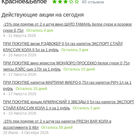
Красное&Белое
40
отзывов
Действующие акции на сегодня
-15% при покупке от 2-х штук вино ШАТО ТАМАНЬ белое сухое и розовое
Осталось
4
дня
сухое 0,75л
4 - 11 Августа 2026
ПРИ ПОКУПКЕ виски РЭДВОКЕР 0,5л газ напиток ЭКСПОРТ СТАЙЛ
Осталось
3
дня
КЛАССИК КОЛА 0,5л за 1 рубль
4 - 10 Августа 2026
ПРИ ПОКУПКЕ вино игристое МОНДОРО ПРОСЕККО белое сухое 0,75л
Осталось
10
дней
чипсы ЛЭЙС сыр 170г за 1 рубль
4 - 17 Августа 2026
ПРИ ПОКУПКЕ напиток МАРТИНИ ФИЕРО 0,75л газ напиток РИЧ 1л за 1
Осталось
10
дней
рубль
4 - 17 Августа 2026
ПРИ ПОКУПКЕ коньяк АРМЯНСКИЙ 3 ЗВЕЗДЫ 0,5л газ напиток ЭКСПОРТ
Осталось
3
дня
СТАЙЛ КЛАССИК КОЛА 1 л за 1 рубль
4 - 10 Августа 2026
-15% при покупке от 2-х штук газ напиток FRESH BAR КОЛА в
Осталось
58
дней
ассортименте 0,48л
28 Июля - 4 Октября 2026