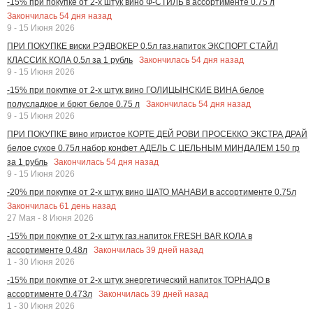
-15% при покупке от 2-х штук вино Ф-СТИЛЬ в ассортименте 0.75 л
Закончилась
54
дня назад
9 - 15 Июня 2026
ПРИ ПОКУПКЕ виски РЭДВОКЕР 0.5л газ.напиток ЭКСПОРТ СТАЙЛ
Закончилась
54
дня назад
КЛАССИК КОЛА 0.5л за 1 рубль
9 - 15 Июня 2026
-15% при покупке от 2-х штук вино ГОЛИЦЫНСКИЕ ВИНА белое
Закончилась
54
дня назад
полусладкое и брют белое 0.75 л
9 - 15 Июня 2026
ПРИ ПОКУПКЕ вино игристое КОРТЕ ДЕЙ РОВИ ПРОСЕККО ЭКСТРА ДРАЙ
белое сухое 0.75л набор конфет АДЕЛЬ С ЦЕЛЬНЫМ МИНДАЛЕМ 150 гр
Закончилась
54
дня назад
за 1 рубль
9 - 15 Июня 2026
-20% при покупке от 2-х штук вино ШАТО МАНАВИ в ассортименте 0.75л
Закончилась
61
день назад
27 Мая - 8 Июня 2026
-15% при покупке от 2-х штук газ.напиток FRESH BAR КОЛА в
Закончилась
39
дней назад
ассортименте 0.48л
1 - 30 Июня 2026
-15% при покупке от 2-х штук энергетический напиток ТОРНАДО в
Закончилась
39
дней назад
ассортименте 0.473л
1 - 30 Июня 2026