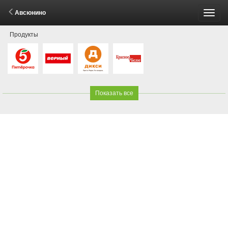
Авсюнино
Пере
Продукты
меню
Показать все