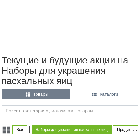
Текущие и будущие акции на
Наборы для украшения
пасхальных яиц


Товары
Каталоги
|
Все
Наборы для украшения пасхальных яиц
Продукты и 