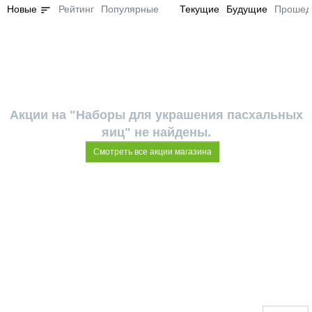
sort
Новые
Рейтинг
Популярные
Текущие
Будущие
Прошед
Акции на "Наборы для украшения пасхальных
яиц" не найдены.
Смотреть все акции магазина