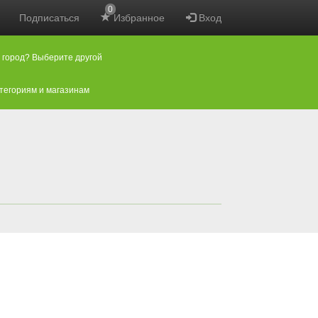
0
Подписаться
Избранное
Вход
 город? Выберите другой
атегориям и магазинам