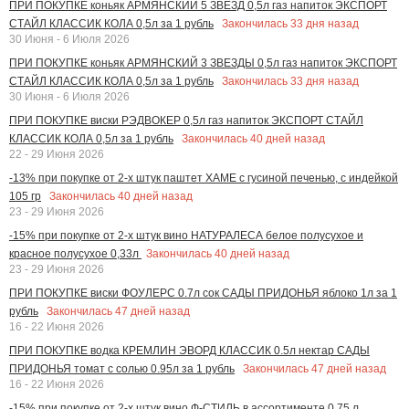
ПРИ ПОКУПКЕ коньяк АРМЯНСКИЙ 5 ЗВЕЗД 0,5л газ напиток ЭКСПОРТ
Закончилась
33
дня назад
СТАЙЛ КЛАССИК КОЛА 0,5л за 1 рубль
30 Июня - 6 Июля 2026
ПРИ ПОКУПКЕ коньяк АРМЯНСКИЙ 3 ЗВЕЗДЫ 0,5л газ напиток ЭКСПОРТ
Закончилась
33
дня назад
СТАЙЛ КЛАССИК КОЛА 0,5л за 1 рубль
30 Июня - 6 Июля 2026
ПРИ ПОКУПКЕ виски РЭДВОКЕР 0,5л газ напиток ЭКСПОРТ СТАЙЛ
Закончилась
40
дней назад
КЛАССИК КОЛА 0,5л за 1 рубль
22 - 29 Июня 2026
-13% при покупке от 2-х штук паштет ХАМЕ с гусиной печенью, с индейкой
Закончилась
40
дней назад
105 гр
23 - 29 Июня 2026
-15% при покупке от 2-х штук вино НАТУРАЛЕСА белое полусухое и
Закончилась
40
дней назад
красное полусухое 0,33л
23 - 29 Июня 2026
ПРИ ПОКУПКЕ виски ФОУЛЕРС 0.7л сок САДЫ ПРИДОНЬЯ яблоко 1л за 1
Закончилась
47
дней назад
рубль
16 - 22 Июня 2026
ПРИ ПОКУПКЕ водка КРЕМЛИН ЭВОРД КЛАССИК 0.5л нектар САДЫ
Закончилась
47
дней назад
ПРИДОНЬЯ томат с солью 0.95л за 1 рубль
16 - 22 Июня 2026
-15% при покупке от 2-х штук вино Ф-СТИЛЬ в ассортименте 0.75 л