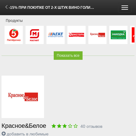
-15% ПРИ ПОКУПКЕ ОТ 2-Х ШТУК ВИНО ГОЛИЦЫНСКИЕ ВИНА белое полусладкое и брют 0,75 л (5 - 11 Мая 2026)
Пере
Продукты
меню
Показать все
Красное&Белое
40
отзывов
добавить в любимые