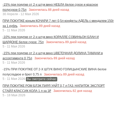
-15% при покупке от 2-х штук вино НЕБЛА белое сухое и красное
Закончилась
88
дней назад
полусухое 0,75л
30 Апреля - 12 Мая 2026
ПРИ ПОКУПКЕ коньяк КОЧАРИ 7 лет 0,5л конфеты АДЕЛЬ с миндалем 150г
Закончилась
89
дней назад
за 1 рубль
5 - 11 Мая 2026
-10% при покупке от 2-х штук вино КОРАЛЛЕ СОВИНЬОН БЛАН И
Закончилась
89
дней назад
ШАРДОНЕ белое сухое ,75л
5 - 11 Мая 2026
-15% при покупке от 2-х штук вино ЦВЕТОЧНАЯ ДОЛИНА ТАМАНИ в
Закончилась
89
дней назад
ассортименте 0,75л
5 - 11 Мая 2026
-15% ПРИ ПОКУПКЕ ОТ 2-Х ШТУК ВИНО ГОЛИЦЫНСКИЕ ВИНА белое
Закончилась
89
дней назад
полусладкое и брют 0,75 л
5 - 11 Мая 2026
Вы смотрите сейчас
ПРИ ПОКУПКЕ РОМ БЛЭК ПИРЛ УАЙТ 0,7 л ГАЗ. НАПИТОК ЭКСПОРТ
Закончилась
82
дня назад
СТАЙЛ КЛАССИК КОЛА 1 л за 1₽
5 - 18 Мая 2026