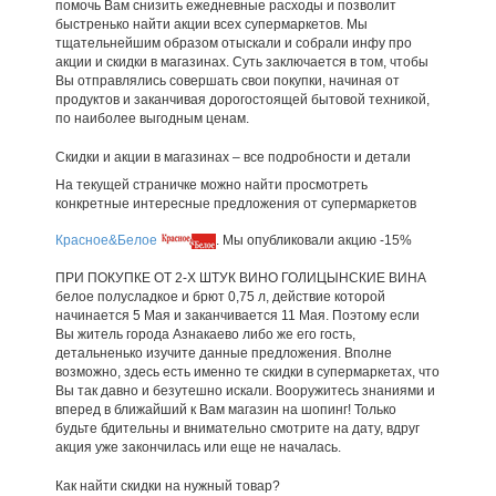
помочь Вам снизить ежедневные расходы и позволит
быстренько найти акции всех супермаркетов. Мы
тщательнейшим образом отыскали и собрали инфу про
акции и скидки в магазинах. Суть заключается в том, чтобы
Вы отправлялись совершать свои покупки, начиная от
продуктов и заканчивая дорогостоящей бытовой техникой,
по наиболее выгодным ценам.
Скидки и акции в магазинах – все подробности и детали
На текущей страничке можно найти просмотреть
конкретные интересные предложения от супермаркетов
Красное&Белое
. Мы опубликовали акцию -15%
ПРИ ПОКУПКЕ ОТ 2-Х ШТУК ВИНО ГОЛИЦЫНСКИЕ ВИНА
белое полусладкое и брют 0,75 л, действие которой
начинается 5 Мая и заканчивается 11 Мая. Поэтому если
Вы житель города Азнакаево либо же его гость,
детальненько изучите данные предложения. Вполне
возможно, здесь есть именно те скидки в супермаркетах, что
Вы так давно и безутешно искали. Вооружитесь знаниями и
вперед в ближайший к Вам магазин на шопинг! Только
будьте бдительны и внимательно смотрите на дату, вдруг
акция уже закончилась или еще не началась.
Как найти скидки на нужный товар?