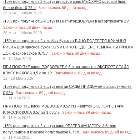
-15% при покупке от 2-х штук игристое вино МЫСХАКО розовое брют,
Закончилась
68
дней назад
белое брют 0,75 л
26 Мая - 1 Июня 2026
-10% при покупке от 2-х штук газ.напиток ДОБРЫЙ в ассортименте 2 л
Закончилась
68
дней назад
26 Мая - 1 Июня 2026
-15% при покупке от 2-х любых бутылок ВИНО БОДЕГЕРО КРИАНЬЯ
РИОХА ДОК красное сухое 0,75 л ВИНО БОДЕГЕРО ТЕМПРАНЬО РИОХА
Закончилась
86
дней назад
ДОК красное сухое 0,75 л
8 - 14 Мая 2026
ПРИ ПОКУПКЕ виски РЭДВОРКЕР 0,5 л газ. напиток ЭКСПОРТ СТАЙЛ
Закончилась
82
дня назад
КЛАССИК КОЛА 0,5 л за 1Р
12 - 18 Мая 2026
-15% при покупке от 2-х штук нектар САДЫ ПРИДОНЬЯ в ассортименте
Закончилась
89
дней назад
0,95л
1 - 11 Мая 2026
ПРИ ПОКУПКЕ виски РЭДВОКЕР 0,5л газ.напиток ЭКСПОРТ СТАЙЛ
Закончилась
89
дней назад
КЛАССИК КОЛА 0,5л за 1 рубль
5 - 11 Мая 2026
-15% при покупке от 2-х штук вино РЕЗЕРВ ФАНАГОРИИ белое
Закончилась
89
дней назад
полусладкое и красное полусладкое 0,75л
1 - 11 Мая 2026