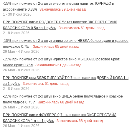
-15% при покупке от 2-х штук энергетический напиток ТОРНАДО в
Закончилась
39
дней назад
ассортименте 0.33л
1 - 30 Июня 2026
ПРИ ПОКУПКЕ виски РЭДВОКЕР 0.5л газ.напиток ЭКСПОРТ СТАЙЛ
Закончилась
61
день назад
КЛАССИК КОЛА 0.5л за 1 рубль
2 - 8 Июня 2026
-15% при покупке от 2-х штук игристое вино НЕБЛА белое сухое и красное
Закончилась
65
дней назад
полусухое 0.75л
29 Мая - 4 Июня 2026
-15% при покупке от 2-х штук игристое вино МЫСХАКО розовое брют,
Закончилась
61
день назад
белое брют 0.75л
26 Мая - 8 Июня 2026
ПРИ ПОКУПКЕ ром БЛЭК ПИРЛ УАЙТ 0.7л газ. напиток ДОБРЫЙ КОЛА 1 л
Закончилась
61
день назад
за 1 рубль
2 - 8 Июня 2026
-15% при покупке от 2-х штук вино ЦИЦА белое полусладкое и красное
Закончилась
68
дней назад
полусладкое 0,75 л
26 Мая - 1 Июня 2026
ПРИ ПОКУПКЕ виски ФОУЛЕРС 0,7 л газ.напиток ЭКСПОРТ СТАЙЛ
Закончилась
68
дней назад
КЛАССИК КОЛА 1 л за 1 рубль
26 Мая - 1 Июня 2026