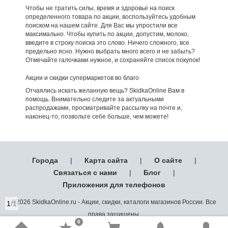
Чтобы не тратить силы, время и здоровье на поиск
определенного товара по акции, воспользуйтесь удобным
поиском на нашем сайте. Для Вас мы упростили все
максимально. Чтобы купить по акции, допустим, молоко,
введите в строку поиска это слово. Ничего сложного, все
предельно ясно. Нужно выбрать много всего и не забыть?
Отмечайте галочками нужное, и сохраняйте список покупок!
Акции и скидки супермаркетов во благо
Отчаялись искать желанную вещь? SkidkaOnline Вам в
помощь. Внимательно следите за актуальными
распродажами, просматривайте рассылку на почте и,
наконец-то, позвольте себе больше, чем можете!
Города
|
Карта сайта
|
О сайте
|
Связаться с нами
|
Блог
|
Приложения для телефонов
©2026 SkidkaOnline.ru - Акции, скидки, каталоги магазинов России. Все
1
/1
права защищены.
0