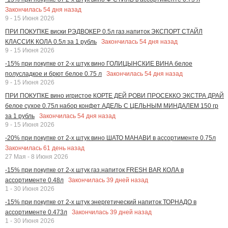
Закончилась
54
дня назад
9 - 15 Июня 2026
ПРИ ПОКУПКЕ виски РЭДВОКЕР 0.5л газ.напиток ЭКСПОРТ СТАЙЛ
Закончилась
54
дня назад
КЛАССИК КОЛА 0.5л за 1 рубль
9 - 15 Июня 2026
-15% при покупке от 2-х штук вино ГОЛИЦЫНСКИЕ ВИНА белое
Закончилась
54
дня назад
полусладкое и брют белое 0.75 л
9 - 15 Июня 2026
ПРИ ПОКУПКЕ вино игристое КОРТЕ ДЕЙ РОВИ ПРОСЕККО ЭКСТРА ДРАЙ
белое сухое 0.75л набор конфет АДЕЛЬ С ЦЕЛЬНЫМ МИНДАЛЕМ 150 гр
Закончилась
54
дня назад
за 1 рубль
9 - 15 Июня 2026
-20% при покупке от 2-х штук вино ШАТО МАНАВИ в ассортименте 0.75л
Закончилась
61
день назад
27 Мая - 8 Июня 2026
-15% при покупке от 2-х штук газ.напиток FRESH BAR КОЛА в
Закончилась
39
дней назад
ассортименте 0.48л
1 - 30 Июня 2026
-15% при покупке от 2-х штук энергетический напиток ТОРНАДО в
Закончилась
39
дней назад
ассортименте 0.473л
1 - 30 Июня 2026