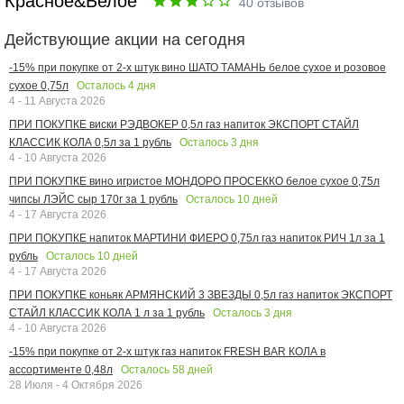
Красное&Белое
40
отзывов
Действующие акции на сегодня
-15% при покупке от 2-х штук вино ШАТО ТАМАНЬ белое сухое и розовое
Осталось
4
дня
сухое 0,75л
4 - 11 Августа 2026
ПРИ ПОКУПКЕ виски РЭДВОКЕР 0,5л газ напиток ЭКСПОРТ СТАЙЛ
Осталось
3
дня
КЛАССИК КОЛА 0,5л за 1 рубль
4 - 10 Августа 2026
ПРИ ПОКУПКЕ вино игристое МОНДОРО ПРОСЕККО белое сухое 0,75л
Осталось
10
дней
чипсы ЛЭЙС сыр 170г за 1 рубль
4 - 17 Августа 2026
ПРИ ПОКУПКЕ напиток МАРТИНИ ФИЕРО 0,75л газ напиток РИЧ 1л за 1
Осталось
10
дней
рубль
4 - 17 Августа 2026
ПРИ ПОКУПКЕ коньяк АРМЯНСКИЙ 3 ЗВЕЗДЫ 0,5л газ напиток ЭКСПОРТ
Осталось
3
дня
СТАЙЛ КЛАССИК КОЛА 1 л за 1 рубль
4 - 10 Августа 2026
-15% при покупке от 2-х штук газ напиток FRESH BAR КОЛА в
Осталось
58
дней
ассортименте 0,48л
28 Июля - 4 Октября 2026