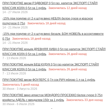
ПРИ ПОКУПКЕ виски РЭДВОКЕР 0,5л газ. напиток ЭКСПОРТ СТАЙЛ
Закончилась
12
дней назад
КЛАССИК КОЛА 0,5л за 1 рубль
14 - 27 Июля 2026
-15% при покупке от 2-х штук вино НЕБЛА белое сухое и красное
Закончилась
18
дней назад
полусухое 0,75л
14 - 21 Июля 2026
-15% при покупке от 2-х штук вино безалк. БОН НОВЕЛЬ в ассортименте
Закончилась
18
дней назад
0,75л
14 - 21 Июля 2026
ПРИ ПОКУПКЕ коньяк ДРЕВНЯЯ ХИВА 0,5л газ напиток ЭКСПОРТ СТАЙЛ
Закончилась
26
дней назад
КЛАССИК КОЛА 0,5л за 1 рубль
7 - 13 Июля 2026
ПРИ ПОКУПКЕ коньяк БЕШ КУДУК 0,5л газ напиток ЭКСПОРТ СТАЙЛ
Закончилась
26
дней назад
КЛАССИК КОЛА 0,5л за 1 рубль
7 - 13 Июля 2026
ПРИ ПОКУПКЕ виски ФОУЛЕРС 0,7л сок РИЧ яблоко 1 л за 1 рубль
Закончилась
5
дней назад
30 Июня - 3 Августа 2026
ПРИ ПОКУПКЕ вино игристое МОНДОРО ПРОСЕККО белое сухое 0,75л
Закончилась
33
дня назад
конфеты АДЕЛЬ с миндалем 150г за 1 рубль
30 Июня - 6 Июля 2026