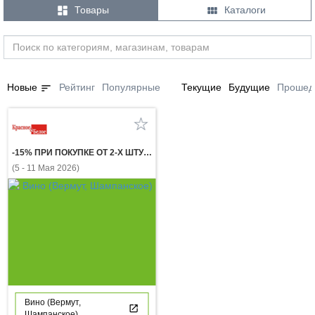


Товары
Каталоги
sort
Новые
Рейтинг
Популярные
Текущие
Будущие
Прошед
-15% ПРИ ПОКУПКЕ ОТ 2-Х ШТУК ВИНО ГОЛИЦЫНСКИЕ ВИНА белое полусладкое и брют 0,75 л
(5 - 11 Мая 2026)
Вино (Вермут,
Шампанское)