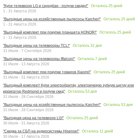
Осталось
25
дней
"Купи телевизор LG и саундбар - получи скидку!"
1 - 31 Августа 2026
Осталось
25
дней
"Выгодные цены на хозяйственные пылесосы Karcher!"
1 - 31 Августа 2026
Осталось
25
дней
"Выгодный комплект при покупке планшета HONOR!"
1 - 31 Августа 2026
Осталось
32
дня
"Выгодные цены на телевизоры TCL!"
31 Июля - 7 Сентября 2026
Осталось
7
дней
"Выгодные цены на телевизоры Iffalcon!"
31 Июля - 13 Августа 2026
Осталось
25
дней
"Выгодный комплект при покупке товаров Xiaomi!"
31 Июля - 31 Августа 2026
"Выгодный комплект! Купи электробритву, электричекую зубную щетку или
Осталось
53
дня
ирригатор Redmond и получи скид"
31 Июля - 28 Сентября 2026
Осталось
53
дня
"Выгодные цены на хозяйственные пылесосы Karcher!"
31 Июля - 28 Сентября 2026
Осталось
25
дней
"Выгодная цена на телевизор LG!"
30 Июля - 31 Августа 2026
Осталось
11
дней
"Скидка за СБП на аудиосистемы Hisense!"
30 Июля - 17 Августа 2026