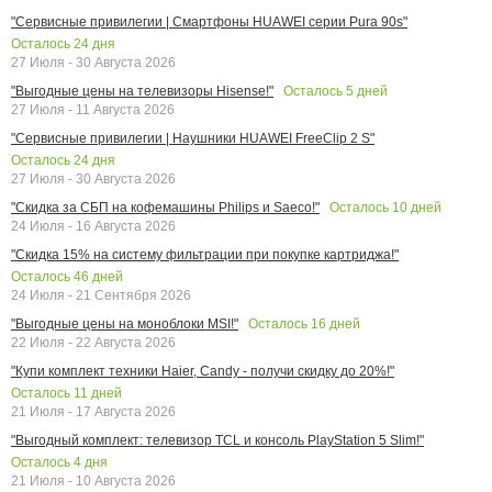
"Сервисные привилегии | Смартфоны HUAWEI серии Pura 90s"
Осталось
24
дня
27 Июля - 30 Августа 2026
Осталось
5
дней
"Выгодные цены на телевизоры Hisense!"
27 Июля - 11 Августа 2026
"Сервисные привилегии | Наушники HUAWEI FreeClip 2 S"
Осталось
24
дня
27 Июля - 30 Августа 2026
Осталось
10
дней
"Скидка за СБП на кофемашины Philips и Saeco!"
24 Июля - 16 Августа 2026
"Скидка 15% на систему фильтрации при покупке картриджа!"
Осталось
46
дней
24 Июля - 21 Сентября 2026
Осталось
16
дней
"Выгодные цены на моноблоки MSI!"
22 Июля - 22 Августа 2026
"Купи комплект техники Haier, Candy - получи скидку до 20%!"
Осталось
11
дней
21 Июля - 17 Августа 2026
"Выгодный комплект: телевизор TCL и консоль PlayStation 5 Slim!"
Осталось
4
дня
21 Июля - 10 Августа 2026