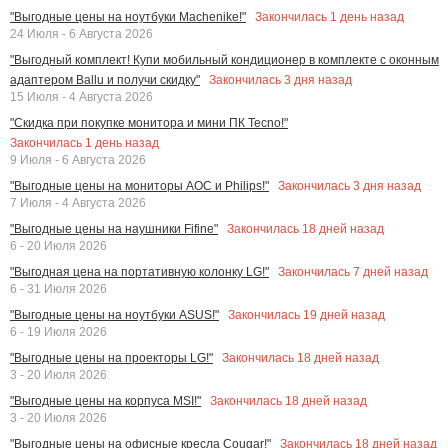
Закончилась
1
день назад
"Выгодные цены на ноутбуки Machenike!"
24 Июля - 6 Августа 2026
"Выгодный комплект! Купи мобильный кондиционер в комплекте с оконным
Закончилась
3
дня назад
адаптером Ballu и получи скидку"
15 Июля - 4 Августа 2026
"Скидка при покупке монитора и мини ПК Tecno!"
Закончилась
1
день назад
9 Июля - 6 Августа 2026
Закончилась
3
дня назад
"Выгодные цены на мониторы AOC и Philips!"
7 Июля - 4 Августа 2026
Закончилась
18
дней назад
"Выгодные цены на наушники Fifine"
6 - 20 Июля 2026
Закончилась
7
дней назад
"Выгодная цена на портативную колонку LG!"
6 - 31 Июля 2026
Закончилась
19
дней назад
"Выгодные цены на ноутбуки ASUS!"
6 - 19 Июля 2026
Закончилась
18
дней назад
"Выгодные цены на проекторы LG!"
3 - 20 Июля 2026
Закончилась
18
дней назад
"Выгодные цены на корпуса MSI!"
3 - 20 Июля 2026
Закончилась
18
дней назад
"Выгодные цены на офисные кресла Cougar!"