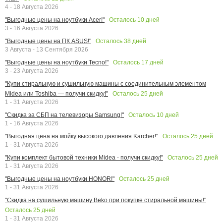
4 - 18 Августа 2026
Осталось
10
дней
"Выгодные цены на ноутбуки Acer!"
3 - 16 Августа 2026
Осталось
38
дней
"Выгодные цены на ПК ASUS!"
3 Августа - 13 Сентября 2026
Осталось
17
дней
"Выгодные цены на ноутбуки Tecno!"
3 - 23 Августа 2026
"Купи стиральную и сушильную машины с соединительным элементом
Осталось
25
дней
Midea или Toshiba — получи скидку!"
1 - 31 Августа 2026
Осталось
10
дней
"Скидка за СБП на телевизоры Samsung!"
1 - 16 Августа 2026
Осталось
25
дней
"Выгодная цена на мойку высокого давления Karcher!"
1 - 31 Августа 2026
Осталось
25
дней
"Купи комплект бытовой техники Midea - получи скидку!"
1 - 31 Августа 2026
Осталось
25
дней
"Выгодные цены на ноутбуки HONOR!"
1 - 31 Августа 2026
"Скидка на сушильную машину Beko при покупке стиральной машины!"
Осталось
25
дней
1 - 31 Августа 2026