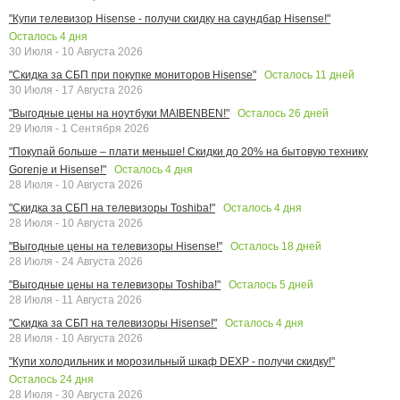
"Купи телевизор Hisense - получи скидку на саундбар Hisense!"
Осталось
4
дня
30 Июля - 10 Августа 2026
Осталось
11
дней
"Скидка за СБП при покупке мониторов Hisense"
30 Июля - 17 Августа 2026
Осталось
26
дней
"Выгодные цены на ноутбуки MAIBENBEN!"
29 Июля - 1 Сентября 2026
"Покупай больше – плати меньше! Скидки до 20% на бытовую технику
Осталось
4
дня
Gorenje и Hisense!"
28 Июля - 10 Августа 2026
Осталось
4
дня
"Скидка за СБП на телевизоры Toshiba!"
28 Июля - 10 Августа 2026
Осталось
18
дней
"Выгодные цены на телевизоры Hisense!"
28 Июля - 24 Августа 2026
Осталось
5
дней
"Выгодные цены на телевизоры Toshiba!"
28 Июля - 11 Августа 2026
Осталось
4
дня
"Скидка за СБП на телевизоры Hisense!"
28 Июля - 10 Августа 2026
"Купи холодильник и морозильный шкаф DEXP - получи скидку!"
Осталось
24
дня
28 Июля - 30 Августа 2026