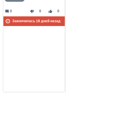
mode_comment
thumb_down
thumb_up
0
0
0
Закончилась
18
дней назад