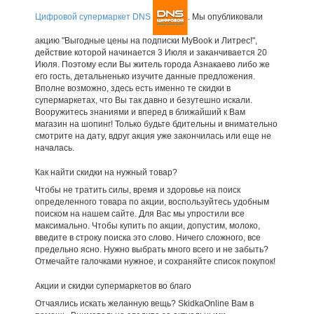
Цифровой супермаркет DNS
. Мы опубликовали
акцию "Выгодные цены на подписки MyBook и Литрес!",
действие которой начинается 3 Июля и заканчивается 20
Июля. Поэтому если Вы житель города Азнакаево либо же
его гость, детальненько изучите данные предложения.
Вполне возможно, здесь есть именно те скидки в
супермаркетах, что Вы так давно и безутешно искали.
Вооружитесь знаниями и вперед в ближайший к Вам
магазин на шопинг! Только будьте бдительны и внимательно
смотрите на дату, вдруг акция уже закончилась или еще не
началась.
Как найти скидки на нужный товар?
Чтобы не тратить силы, время и здоровье на поиск
определенного товара по акции, воспользуйтесь удобным
поиском на нашем сайте. Для Вас мы упростили все
максимально. Чтобы купить по акции, допустим, молоко,
введите в строку поиска это слово. Ничего сложного, все
предельно ясно. Нужно выбрать много всего и не забыть?
Отмечайте галочками нужное, и сохраняйте список покупок!
Акции и скидки супермаркетов во благо
Отчаялись искать желанную вещь? SkidkaOnline Вам в