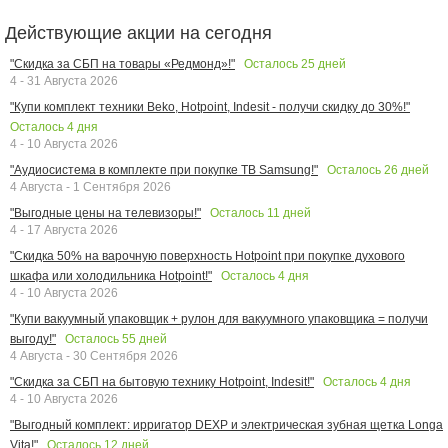
Действующие акции на сегодня
Осталось
25
дней
"Скидка за СБП на товары «Редмонд»!"
4 - 31 Августа 2026
"Купи комплект техники Beko, Hotpoint, Indesit - получи скидку до 30%!"
Осталось
4
дня
4 - 10 Августа 2026
Осталось
26
дней
"Аудиосистема в комплекте при покупке ТВ Samsung!"
4 Августа - 1 Сентября 2026
Осталось
11
дней
"Выгодные цены на телевизоры!"
4 - 17 Августа 2026
"Скидка 50% на варочную поверхность Hotpoint при покупке духового
Осталось
4
дня
шкафа или холодильника Hotpoint!"
4 - 10 Августа 2026
"Купи вакуумный упаковщик + рулон для вакуумного упаковщика = получи
Осталось
55
дней
выгоду!"
4 Августа - 30 Сентября 2026
Осталось
4
дня
"Скидка за СБП на бытовую технику Hotpoint, Indesit!"
4 - 10 Августа 2026
"Выгодный комплект: ирригатор DEXP и электрическая зубная щетка Longa
Осталось
12
дней
Vita!"