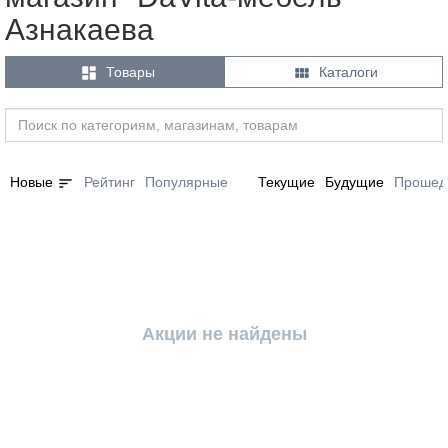
Азнакаева


Товары
Каталоги
sort
Новые
Рейтинг
Популярные
Текущие
Будущие
Прошед
Акции не найдены