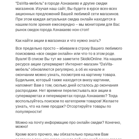
"DaVita-мебель" в городе Азнакаево и другие скидки
магазинов. Изучая наш сайт, Вы будете в курсе всех-всех
акционных предложений Вашей любимой сети магазинов.
При этом каждая актуальная скидка онлайн находится в
нашем поле зрения ежесекундно – мы мониторим для Вас
рынок скидок города Азнакаево нон-стоп!
Как найти акции в магазинах и что нужно знать?
Все предельно просто – вбиваем в строку Вашего любимого
поисковика «все скидки онлайн» или что-то в этом роде.
Вуаля! В списке Вы тут же заметите SkidkiOnline. На нашем
ресурсе акции супермаркет Интернет-магазин "DaVita-
мебель" обновляются регулярно, а об их начале и
окончании можно узнать, посмотрев на картинку товара.
Будильник, который также находится внизу картинки,
напомнит Вам о том, сколько дней осталось до окончания
распродажи. Нет времени перелистывать все акции в
супермаркетах и гипермаркетах города Азнакаево? Тогда
воспользуйтесь поиском по категориям товаров! Желаете
узнать, что на пике продаж? Отсортируйте товары по
популярности!
Можно на почту информацию про онлайн скидки? Конечно,
можно!
Кроме всего прочего, мы обязательно пришлем Вам