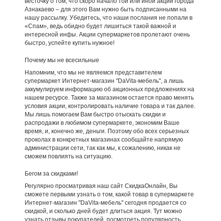
весточку о том, что скоро начало той или иной акции города
Азнакаево – для этого Вам нужно быть подписанными на
нашу рассылку. Убедитесь, что наши послания не попали в
«Спам», ведь обидно будет лишиться такой важной и
интересной инфы. Акции супермаркетов пролетают очень
быстро, успейте купить нужное!
Почему мы не всесильные
Напомним, что мы не являемся представителем
супермаркет Интернет-магазин "DaVita-мебель", а лишь
аккумулируем информацию об акционных предложениях на
нашем ресурсе. Также за магазином остается право менять
условия акции, контролировать наличие товара и так далее.
Мы лишь помогаем Вам быстро отыскать скидки и
распродажи в любимом супермаркете, экономим Ваше
время, и, конечно же, деньги. Поэтому обо всех серьезных
проколах в конкретных магазинах сообщайте напрямую
администрации сети, так как мы, к сожалению, никак не
сможем повлиять на ситуацию.
Бегом за скидками!
Регулярно просматривая наш сайт СкидкаОнлайн, Вы
сможете первыми узнать о том, какой товар в супермаркете
Интернет-магазин "DaVita-мебель" сегодня продается со
скидкой, и сколько дней будет длиться акция. Тут можно
узнать отзывы покупателей, посмотреть популярность