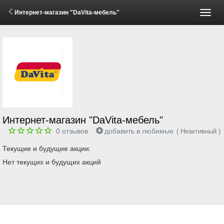
Интернет-магазин "DaVita-мебель"
Пере
меню
Интернет-магазин "DaVita-мебель"
0
отзывов
добавить в любимые
( Неактивный )
Текущие и будущие акции:
Нет текущих и будущих акций