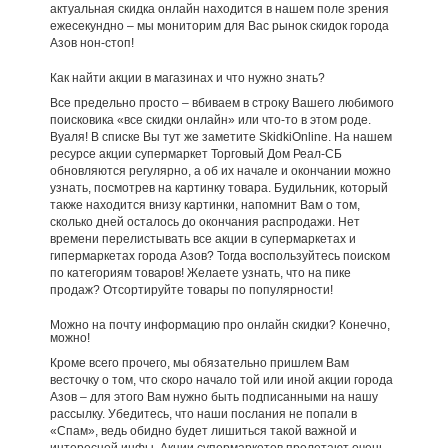
актуальная скидка онлайн находится в нашем поле зрения
ежесекундно – мы мониторим для Вас рынок скидок города
Азов нон-стоп!
Как найти акции в магазинах и что нужно знать?
Все предельно просто – вбиваем в строку Вашего любимого
поисковика «все скидки онлайн» или что-то в этом роде.
Вуаля! В списке Вы тут же заметите SkidkiOnline. На нашем
ресурсе акции супермаркет Торговый Дом Реал-СБ
обновляются регулярно, а об их начале и окончании можно
узнать, посмотрев на картинку товара. Будильник, который
также находится внизу картинки, напомнит Вам о том,
сколько дней осталось до окончания распродажи. Нет
времени перелистывать все акции в супермаркетах и
гипермаркетах города Азов? Тогда воспользуйтесь поиском
по категориям товаров! Желаете узнать, что на пике
продаж? Отсортируйте товары по популярности!
Можно на почту информацию про онлайн скидки? Конечно,
можно!
Кроме всего прочего, мы обязательно пришлем Вам
весточку о том, что скоро начало той или иной акции города
Азов – для этого Вам нужно быть подписанными на нашу
рассылку. Убедитесь, что наши послания не попали в
«Спам», ведь обидно будет лишиться такой важной и