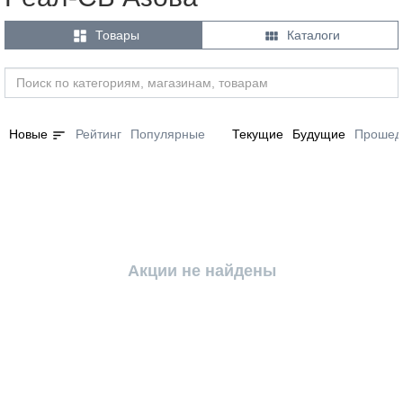


Товары
Каталоги
sort
Новые
Рейтинг
Популярные
Текущие
Будущие
Прошед
Акции не найдены