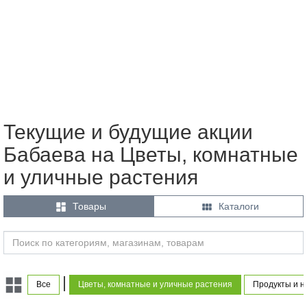
Текущие и будущие акции
Бабаева на Цветы, комнатные
и уличные растения


Товары
Каталоги
|
Все
Цветы, комнатные и уличные растения
Продукты и н