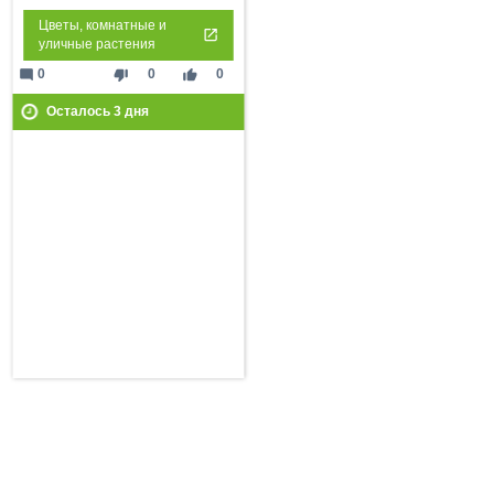
Цветы, комнатные и
уличные растения
mode_comment
thumb_down
thumb_up
0
0
0
Осталось
3
дня