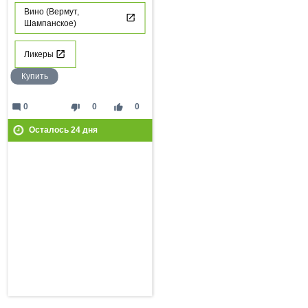
Вино (Вермут,
Шампанское)
Ликеры
Купить
mode_comment
thumb_down
thumb_up
0
0
0
Осталось
24
дня