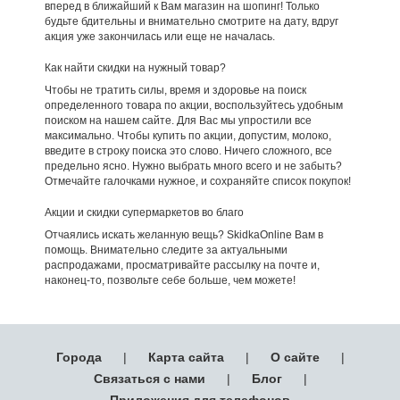
вперед в ближайший к Вам магазин на шопинг! Только
будьте бдительны и внимательно смотрите на дату, вдруг
акция уже закончилась или еще не началась.
Как найти скидки на нужный товар?
Чтобы не тратить силы, время и здоровье на поиск
определенного товара по акции, воспользуйтесь удобным
поиском на нашем сайте. Для Вас мы упростили все
максимально. Чтобы купить по акции, допустим, молоко,
введите в строку поиска это слово. Ничего сложного, все
предельно ясно. Нужно выбрать много всего и не забыть?
Отмечайте галочками нужное, и сохраняйте список покупок!
Акции и скидки супермаркетов во благо
Отчаялись искать желанную вещь? SkidkaOnline Вам в
помощь. Внимательно следите за актуальными
распродажами, просматривайте рассылку на почте и,
наконец-то, позвольте себе больше, чем можете!
Города
|
Карта сайта
|
О сайте
|
Связаться с нами
|
Блог
|