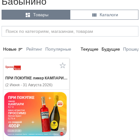
Бабынино


Товары
Каталоги
sort
Новые
Рейтинг
Популярные
Текущие
Будущие
Прошед
ПРИ ПОКУПКЕ ликер КАМПАРИ 0.7л вино игристое ПРОССИМО белое брют 0.75л со скидкой 400 рублей
(2 Июня - 31 Августа 2026)