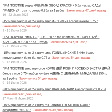
ПРИ ПОКУПКЕ водка КРЕМЛИН ЭВОРД КЛАССИК 0.5л нектар САДЫ
Закончилась
47
дней назад
ПРИДОНЬЯ томат с солью 0.95л за 1 рубль
16 - 22 Июня 2026
-15% при покупке от 2-х штук вино Ф-СТИЛЬ в ассортименте 0.75 л
Закончилась
54
дня назад
9 - 15 Июня 2026
ПРИ ПОКУПКЕ виски РЭДВОКЕР 0.5л газ.напиток ЭКСПОРТ СТАЙЛ
Закончилась
54
дня назад
КЛАССИК КОЛА 0.5л за 1 рубль
9 - 15 Июня 2026
-15% при покупке от 2-х штук вино ГОЛИЦЫНСКИЕ ВИНА белое
Закончилась
54
дня назад
полусладкое и брют белое 0.75 л
9 - 15 Июня 2026
ПРИ ПОКУПКЕ вино игристое КОРТЕ ДЕЙ РОВИ ПРОСЕККО ЭКСТРА ДРАЙ
белое сухое 0.75л набор конфет АДЕЛЬ С ЦЕЛЬНЫМ МИНДАЛЕМ 150 гр
Закончилась
54
дня назад
за 1 рубль
9 - 15 Июня 2026
-20% при покупке от 2-х штук вино ШАТО МАНАВИ в ассортименте 0.75л
Закончилась
61
день назад
27 Мая - 8 Июня 2026
-15% при покупке от 2-х штук газ.напиток FRESH BAR КОЛА в
Закончилась
39
дней назад
ассортименте 0.48л