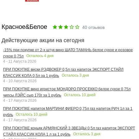
Красное&Белое
40
отзывов
Действующие акции на сегодня
-15% при покупке от 2-х штук вино ШАТО ТАМАНЬ белое сухое и розовое
Осталось
4
дня
сухое 0,75л
4 - 11 Августа 2026
ПРИ ПОКУПКЕ виски РЭДВОКЕР 0,5л газ напиток ЭКСПОРТ СТАЙЛ
Осталось
3
дня
КЛАССИК КОЛА 0,5л за 1 рубль
4 - 10 Августа 2026
ПРИ ПОКУПКЕ вино игристое МОНДОРО ПРОСЕККО белое сухое 0,75л
Осталось
10
дней
чипсы ЛЭЙС сыр 170г за 1 рубль
4 - 17 Августа 2026
ПРИ ПОКУПКЕ напиток МАРТИНИ ФИЕРО 0,75л газ напиток РИЧ 1л за 1
Осталось
10
дней
рубль
4 - 17 Августа 2026
ПРИ ПОКУПКЕ коньяк АРМЯНСКИЙ 3 ЗВЕЗДЫ 0,5л газ напиток ЭКСПОРТ
Осталось
3
дня
СТАЙЛ КЛАССИК КОЛА 1 л за 1 рубль