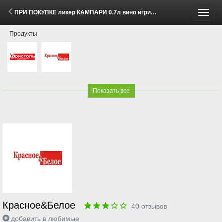
ПРИ ПОКУПКЕ ликер КАМПАРИ 0.7л вино игристое ПРОССИМО белое брют 0.75л со скидкой 400 рублей (2 Июня - 31 Августа 2026)
Пере
Продукты
меню
Показать все
Красное&Белое
40
отзывов
добавить в любимые