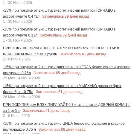
1 - 30 Июня 2026
-15% при покупке от 2-х штук энергетический напиток ТОРНАДО в
Закончилась
39
дней назад
ассортименте 0.473л
1 - 30 Июня 2026
-15% при покупке от 2-х штук энергетический напиток ТОРНАДО в
Закончилась
39
дней назад
ассортименте 0.33л
1 - 30 Июня 2026
ПРИ ПОКУПКЕ виски РЭДВОКЕР 0.5л газ.напиток ЭКСПОРТ СТАЙЛ
Закончилась
61
день назад
КЛАССИК КОЛА 0.5л за 1 рубль
2 - 8 Июня 2026
-15% при покупке от 2-х штук игристое вино НЕБЛА белое сухое и красное
Закончилась
65
дней назад
полусухое 0.75л
29 Мая - 4 Июня 2026
-15% при покупке от 2-х штук игристое вино МЫСХАКО розовое брют,
Закончилась
61
день назад
белое брют 0.75л
26 Мая - 8 Июня 2026
ПРИ ПОКУПКЕ ром БЛЭК ПИРЛ УАЙТ 0.7л газ. напиток ДОБРЫЙ КОЛА 1 л
Закончилась
61
день назад
за 1 рубль
2 - 8 Июня 2026
-15% при покупке от 2-х штук вино ЦИЦА белое полусладкое и красное
Закончилась
68
дней назад
полусладкое 0,75 л