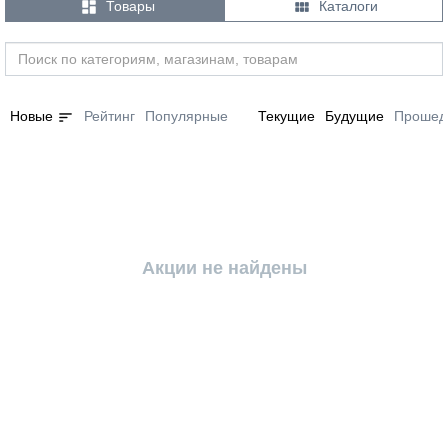


Товары
Каталоги
sort
Новые
Рейтинг
Популярные
Текущие
Будущие
Прошед
Акции не найдены