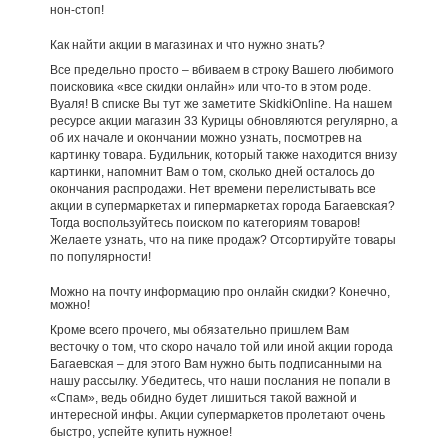
нон-стоп!
Как найти акции в магазинах и что нужно знать?
Все предельно просто – вбиваем в строку Вашего любимого
поисковика «все скидки онлайн» или что-то в этом роде.
Вуаля! В списке Вы тут же заметите SkidkiOnline. На нашем
ресурсе акции магазин 33 Курицы обновляются регулярно, а
об их начале и окончании можно узнать, посмотрев на
картинку товара. Будильник, который также находится внизу
картинки, напомнит Вам о том, сколько дней осталось до
окончания распродажи. Нет времени перелистывать все
акции в супермаркетах и гипермаркетах города Багаевская?
Тогда воспользуйтесь поиском по категориям товаров!
Желаете узнать, что на пике продаж? Отсортируйте товары
по популярности!
Можно на почту информацию про онлайн скидки? Конечно,
можно!
Кроме всего прочего, мы обязательно пришлем Вам
весточку о том, что скоро начало той или иной акции города
Багаевская – для этого Вам нужно быть подписанными на
нашу рассылку. Убедитесь, что наши послания не попали в
«Спам», ведь обидно будет лишиться такой важной и
интересной инфы. Акции супермаркетов пролетают очень
быстро, успейте купить нужное!