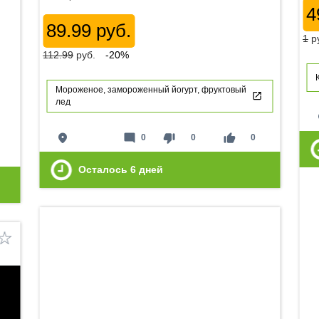
4
89.99 руб.
1
р
112.99
руб.
-20%
Мороженое, замороженный йогурт, фруктовый
лед
p
place
mode_comment
thumb_down
thumb_up
0
0
0
Осталось
6
дней