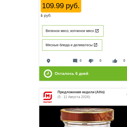
109.99 руб.
1
руб.
Вяленое мясо, копченое мясо
Мясные блюда и деликатесы
place
mode_comment
thumb_down
thumb_up
0
0
0
Осталось
6
дней
Предложения недели (АНо)
(5 - 11 Августа 2026)