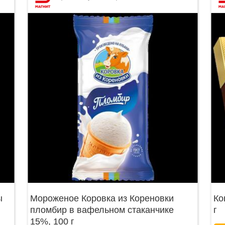
ы
Мороженое Коровка из Кореновки
Ко
пломбир в вафельном стаканчике
г
15%, 100 г