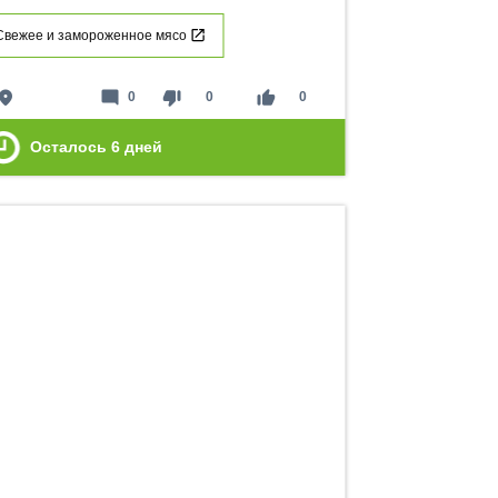
Свежее и замороженное мясо
lace
mode_comment
thumb_down
thumb_up
0
0
0
Осталось
6
дней