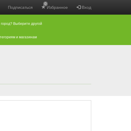
0
Подписаться
Избранное
Вход
 город? Выберите другой
атегориям и магазинам