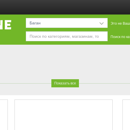
Баган
Это не Ваш
Поиск по к
Показать все