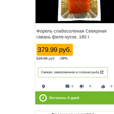
Форель слабосоленая Северная
гавань филе-кусок, 180 г
379.99 руб.
529.99
руб.
-28%
Свежая, замороженная и соленая рыба
place
mode_comment
thumb_down
thumb_up
0
0
0
Осталось
6
дней