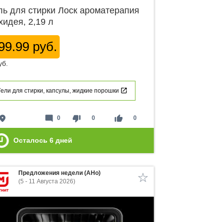
ль для стирки Лоск ароматерапия
хидея, 2,19 л
99.99 руб.
уб.
Гели для стирки, капсулы, жидкие порошки
lace
mode_comment
thumb_down
thumb_up
0
0
0
Осталось
6
дней
Предложения недели (АНо)
(5 - 11 Августа 2026)