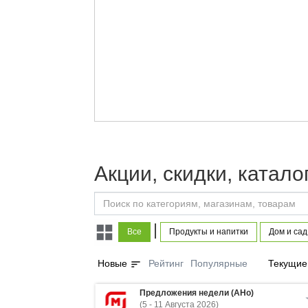
Акции, скидки, катало
|
Все
Продукты и напитки
Дом и сад
sort
Новые
Рейтинг
Популярные
Текущие
Предложения недели (АНо)
(5 - 11 Августа 2026)