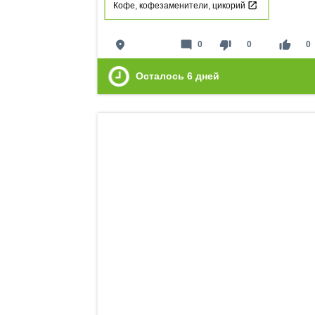
Кофе, кофезаменители, цикорий
place
mode_comment
thumb_down
thumb_up
0
0
0
Осталось
6
дней