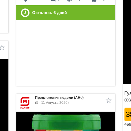
Осталось
6
дней
Гу
Предложения недели (АНо)
ох
(5 - 11 Августа 2026)
3
469