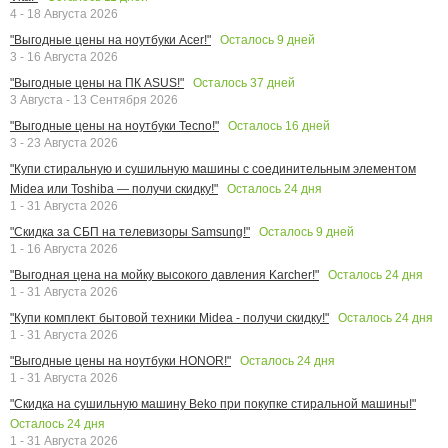
4 - 18 Августа 2026
Осталось
9
дней
"Выгодные цены на ноутбуки Acer!"
3 - 16 Августа 2026
Осталось
37
дней
"Выгодные цены на ПК ASUS!"
3 Августа - 13 Сентября 2026
Осталось
16
дней
"Выгодные цены на ноутбуки Tecno!"
3 - 23 Августа 2026
"Купи стиральную и сушильную машины с соединительным элементом
Осталось
24
дня
Midea или Toshiba — получи скидку!"
1 - 31 Августа 2026
Осталось
9
дней
"Скидка за СБП на телевизоры Samsung!"
1 - 16 Августа 2026
Осталось
24
дня
"Выгодная цена на мойку высокого давления Karcher!"
1 - 31 Августа 2026
Осталось
24
дня
"Купи комплект бытовой техники Midea - получи скидку!"
1 - 31 Августа 2026
Осталось
24
дня
"Выгодные цены на ноутбуки HONOR!"
1 - 31 Августа 2026
"Скидка на сушильную машину Beko при покупке стиральной машины!"
Осталось
24
дня
1 - 31 Августа 2026