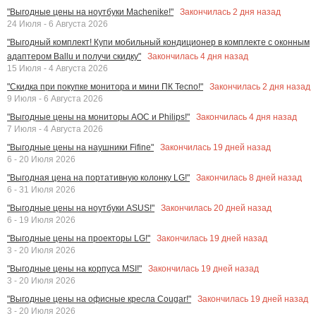
Закончилась
2
дня назад
"Выгодные цены на ноутбуки Machenike!"
24 Июля - 6 Августа 2026
"Выгодный комплект! Купи мобильный кондиционер в комплекте с оконным
Закончилась
4
дня назад
адаптером Ballu и получи скидку"
15 Июля - 4 Августа 2026
Закончилась
2
дня назад
"Скидка при покупке монитора и мини ПК Tecno!"
9 Июля - 6 Августа 2026
Закончилась
4
дня назад
"Выгодные цены на мониторы AOC и Philips!"
7 Июля - 4 Августа 2026
Закончилась
19
дней назад
"Выгодные цены на наушники Fifine"
6 - 20 Июля 2026
Закончилась
8
дней назад
"Выгодная цена на портативную колонку LG!"
6 - 31 Июля 2026
Закончилась
20
дней назад
"Выгодные цены на ноутбуки ASUS!"
6 - 19 Июля 2026
Закончилась
19
дней назад
"Выгодные цены на проекторы LG!"
3 - 20 Июля 2026
Закончилась
19
дней назад
"Выгодные цены на корпуса MSI!"
3 - 20 Июля 2026
Закончилась
19
дней назад
"Выгодные цены на офисные кресла Cougar!"
3 - 20 Июля 2026