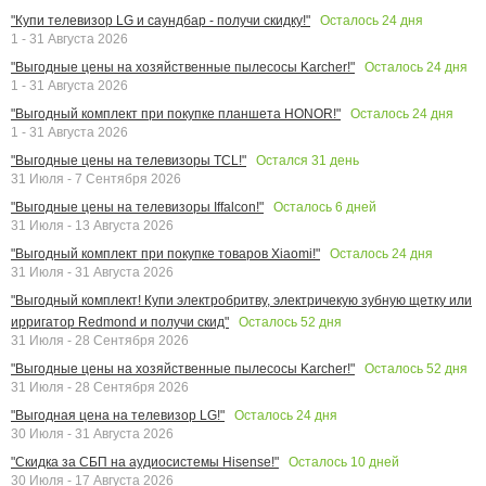
Осталось
24
дня
"Купи телевизор LG и саундбар - получи скидку!"
1 - 31 Августа 2026
Осталось
24
дня
"Выгодные цены на хозяйственные пылесосы Karcher!"
1 - 31 Августа 2026
Осталось
24
дня
"Выгодный комплект при покупке планшета HONOR!"
1 - 31 Августа 2026
Остался
31
день
"Выгодные цены на телевизоры TCL!"
31 Июля - 7 Сентября 2026
Осталось
6
дней
"Выгодные цены на телевизоры Iffalcon!"
31 Июля - 13 Августа 2026
Осталось
24
дня
"Выгодный комплект при покупке товаров Xiaomi!"
31 Июля - 31 Августа 2026
"Выгодный комплект! Купи электробритву, электричекую зубную щетку или
Осталось
52
дня
ирригатор Redmond и получи скид"
31 Июля - 28 Сентября 2026
Осталось
52
дня
"Выгодные цены на хозяйственные пылесосы Karcher!"
31 Июля - 28 Сентября 2026
Осталось
24
дня
"Выгодная цена на телевизор LG!"
30 Июля - 31 Августа 2026
Осталось
10
дней
"Скидка за СБП на аудиосистемы Hisense!"
30 Июля - 17 Августа 2026