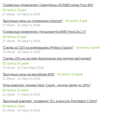
"Сервисные привилегии | Смартфоны HUAWEI серии Pura 90s"
Осталось
23
дня
27 Июля - 30 Августа 2026
Осталось
4
дня
"Выгодные цены на телевизоры Hisense!"
27 Июля - 11 Августа 2026
"Сервисные привилегии | Наушники HUAWEI FreeClip 2 S"
Осталось
23
дня
27 Июля - 30 Августа 2026
Осталось
9
дней
"Скидка за СБП на кофемашины Philips и Saeco!"
24 Июля - 16 Августа 2026
"Скидка 15% на систему фильтрации при покупке картриджа!"
Осталось
45
дней
24 Июля - 21 Сентября 2026
Осталось
15
дней
"Выгодные цены на моноблоки MSI!"
22 Июля - 22 Августа 2026
"Купи комплект техники Haier, Candy - получи скидку до 20%!"
Осталось
10
дней
21 Июля - 17 Августа 2026
"Выгодный комплект: телевизор TCL и консоль PlayStation 5 Slim!"
Осталось
3
дня
21 Июля - 10 Августа 2026