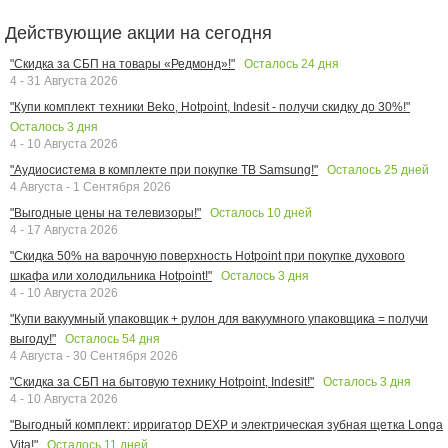
Действующие акции на сегодня
Осталось
24
дня
"Скидка за СБП на товары «Редмонд»!"
4 - 31 Августа 2026
"Купи комплект техники Beko, Hotpoint, Indesit - получи скидку до 30%!"
Осталось
3
дня
4 - 10 Августа 2026
Осталось
25
дней
"Аудиосистема в комплекте при покупке ТВ Samsung!"
4 Августа - 1 Сентября 2026
Осталось
10
дней
"Выгодные цены на телевизоры!"
4 - 17 Августа 2026
"Скидка 50% на варочную поверхность Hotpoint при покупке духового
Осталось
3
дня
шкафа или холодильника Hotpoint!"
4 - 10 Августа 2026
"Купи вакуумный упаковщик + рулон для вакуумного упаковщика = получи
Осталось
54
дня
выгоду!"
4 Августа - 30 Сентября 2026
Осталось
3
дня
"Скидка за СБП на бытовую технику Hotpoint, Indesit!"
4 - 10 Августа 2026
"Выгодный комплект: ирригатор DEXP и электрическая зубная щетка Longa
Осталось
11
дней
Vita!"