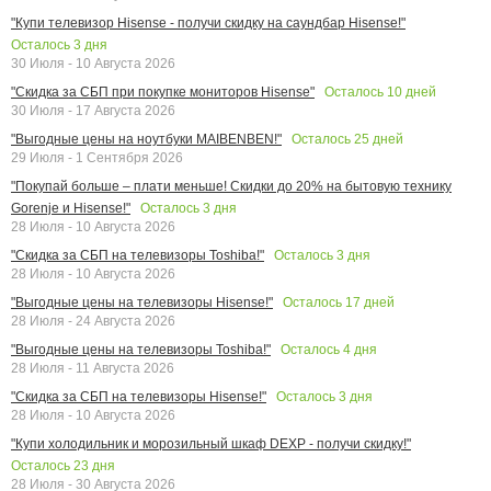
"Купи телевизор Hisense - получи скидку на саундбар Hisense!"
Осталось
3
дня
30 Июля - 10 Августа 2026
Осталось
10
дней
"Скидка за СБП при покупке мониторов Hisense"
30 Июля - 17 Августа 2026
Осталось
25
дней
"Выгодные цены на ноутбуки MAIBENBEN!"
29 Июля - 1 Сентября 2026
"Покупай больше – плати меньше! Скидки до 20% на бытовую технику
Осталось
3
дня
Gorenje и Hisense!"
28 Июля - 10 Августа 2026
Осталось
3
дня
"Скидка за СБП на телевизоры Toshiba!"
28 Июля - 10 Августа 2026
Осталось
17
дней
"Выгодные цены на телевизоры Hisense!"
28 Июля - 24 Августа 2026
Осталось
4
дня
"Выгодные цены на телевизоры Toshiba!"
28 Июля - 11 Августа 2026
Осталось
3
дня
"Скидка за СБП на телевизоры Hisense!"
28 Июля - 10 Августа 2026
"Купи холодильник и морозильный шкаф DEXP - получи скидку!"
Осталось
23
дня
28 Июля - 30 Августа 2026