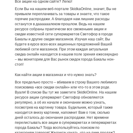
Все акции на одном сайте? Легко!
Если Вы на нашем веб-портале SkidkaOnline, значит, Вы не
привыкли переплачивать за товары и знаете, что такое
горячие распродажи. А благодаря нам лишние расходы
останутся в даааааалеком прошлом. Ведь на нашем
ресурсе собраны практически все свеженькие акции и
скидки известной сети супермаркетов Светофор в городе
Бакалы и другие скидки магазинов. Изучая наш сайт, Вы
будете в курсе всех-всех акционных предложений Вашей
любимой сети магазинов. При этом каждая актуальная
скидка онлайн находится в нашем поле зрения ежесекундно
– мы мониторим для Вас рынок скидок города Бакалы нон-
стоп!
Как найти акции в магазинах и что нужно знать?
Все предельно просто – вбиваем в строку Вашего любимого
поисковика «все скидки онлайн» или что-то в этом роде.
Вуаля! В списке Вы тут же заметите SkidkiOnline. На нашем
ресурсе акции супермаркет Светофор обновляются
регулярно, а об их начале и окончании можно узнать,
посмотрев на картинку товара. Будильник, который также
находится внизу картинки, напомнит Вам о том, сколько
дней осталось до окончания распродажи. Нет времени
перелистывать все акции в супермаркетах и гипермаркетах
города Бакалы? Тогда воспользуйтесь поиском по
категориям товаров! Желаете узнать, что на пике продаж?