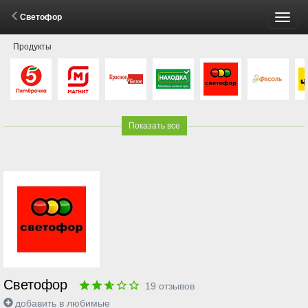
Светофор
Пере
Продукты
меню
Показать все
Светофор
19
отзывов
добавить в любимые