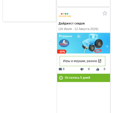
Дайджест скидок
(16 Июля - 12 Августа 2026)
Игры и игрушки, разное
mode_comment
thumb_down
thumb_up
0
0
0
Осталось
5
дней