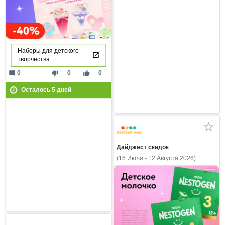
Наборы для детского
творчества
mode_comment
thumb_down
thumb_up
0
0
0
Осталось
5
дней
Дайджест скидок
(16 Июля - 12 Августа 2026)