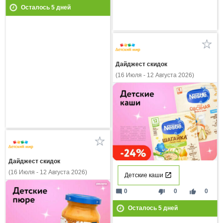
Осталось
5
дней
Дайджест скидок
(16 Июля - 12 Августа 2026)
Дайджест скидок
(16 Июля - 12 Августа 2026)
Детские каши
mode_comment
thumb_down
thumb_up
0
0
0
Осталось
5
дней