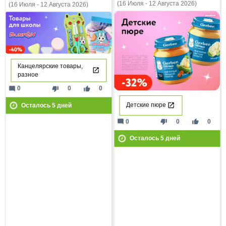
(16 Июля - 12 Августа 2026)
(16 Июля - 12 Августа 2026)
Канцелярские товары,
разное
mode_comment
thumb_down
thumb_up
0
0
0
Детские пюре
Осталось
5
дней
mode_comment
thumb_down
thumb_up
0
0
0
Осталось
5
дней