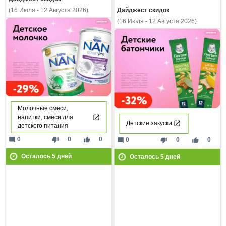
Дайджест скидок
(16 Июля - 12 Августа 2026)
(16 Июля - 12 Августа 2026)
Молочные смеси,
напитки, смеси для
Детские закуски
детского питания
mode_comment
thumb_down
thumb_up
0
0
0
mode_comment
thumb_down
thumb_up
0
0
0
Осталось
5
дней
Осталось
5
дней