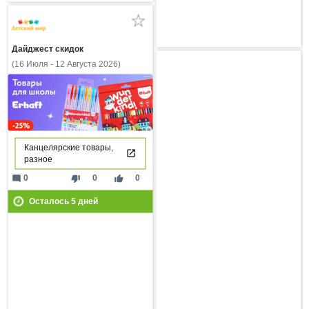
Дайджест скидок
(16 Июля - 12 Августа 2026)
Канцелярские товары,
разное
mode_comment
thumb_down
thumb_up
0
0
0
Осталось
5
дней