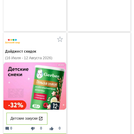
Дайджест скидок
(16 Июля - 12 Августа 2026)
Детские закуски
mode_comment
thumb_down
thumb_up
0
0
0