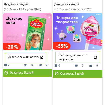
Дайджест скидок
Дайджест скидок
(16 Июля - 12 Августа 2026)
(16 Июля - 12 Августа 2026)
Наборы для детского
Детские соки и напитки
творчества
mode_comment
thumb_down
thumb_up
0
0
0
mode_comment
thumb_down
thumb_up
0
0
0
Осталось
5
дней
Осталось
5
дней