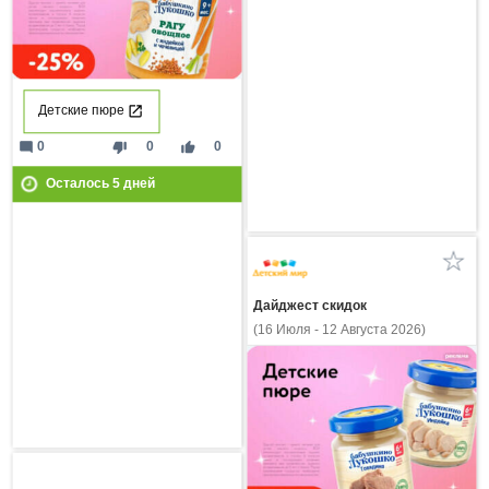
Детские пюре
mode_comment
thumb_down
thumb_up
0
0
0
Осталось
5
дней
Дайджест скидок
(16 Июля - 12 Августа 2026)