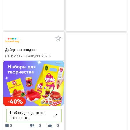
Дайджест скидок
(16 Июля - 12 Августа 2026)
Наборы для детского
творчества
mode_comment
thumb_down
thumb_up
0
0
0