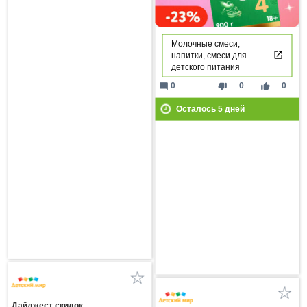
Молочные смеси,
напитки, смеси для
детского питания
mode_comment
thumb_down
thumb_up
0
0
0
Осталось
5
дней
Дайджест скидок