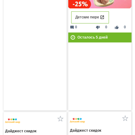
Детские пюре
mode_comment
thumb_down
thumb_up
0
0
0
Осталось
5
дней
Дайджест скидок
Дайджест скидок