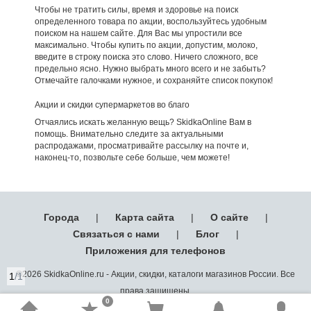
Чтобы не тратить силы, время и здоровье на поиск
определенного товара по акции, воспользуйтесь удобным
поиском на нашем сайте. Для Вас мы упростили все
максимально. Чтобы купить по акции, допустим, молоко,
введите в строку поиска это слово. Ничего сложного, все
предельно ясно. Нужно выбрать много всего и не забыть?
Отмечайте галочками нужное, и сохраняйте список покупок!
Акции и скидки супермаркетов во благо
Отчаялись искать желанную вещь? SkidkaOnline Вам в
помощь. Внимательно следите за актуальными
распродажами, просматривайте рассылку на почте и,
наконец-то, позвольте себе больше, чем можете!
Города
|
Карта сайта
|
О сайте
|
Связаться с нами
|
Блог
|
Приложения для телефонов
©2026 SkidkaOnline.ru - Акции, скидки, каталоги магазинов России. Все
1
/1
права защищены.
0