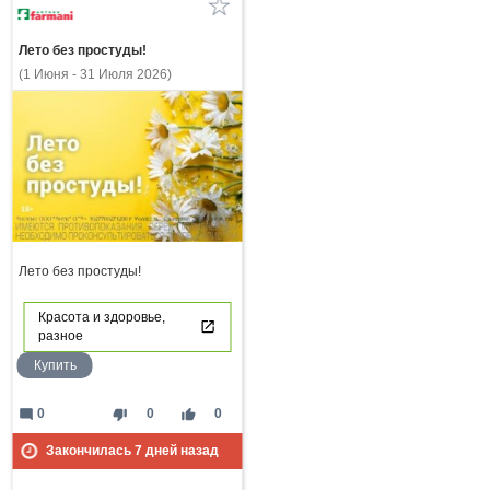
Лето без простуды!
(1 Июня - 31 Июля 2026)
Лето без простуды!
Красота и здоровье,
разное
Купить
mode_comment
thumb_down
thumb_up
0
0
0
Закончилась
7
дней назад