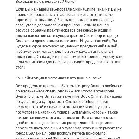
Все акции на одном сайте? Легко!
Если Вы на нашем веб-портале SkidkaOnline, значит, Вы не
привыкли переплачивать за товары и знаете, что такое
горячие распродажи. А благодаря нам лишние расходы
останутся в даааааалеком прошлом. Ведь на нашем
ресурсе собраны практически все свеженькие акции и
скидки известной сети супермаркетов Светофор в городе
Балахна и другие скидки магазинов. Изучая наш сайт, Вы
будете в курсе всех-всех акционных предложений Вашей
любимой сети магазинов. При этом каждая актуальная
скидка онлайн находится в нашем поле зрения ежесекундно
– мы мониторим для Вас рынок скидок города Балахна нон-
стоп!
Как найти акции в магазинах и что нужно знать?
Все предельно просто – вбиваем в строку Вашего любимого
поисковика «все скидки онлайн» или что-то в этом роде.
Вуаля! В списке Вы тут же заметите SkidkiOnline. На нашем
ресурсе акции супермаркет Светофор обновляются
регулярно, а об их начале и окончании можно узнать,
посмотрев на картинку товара. Будильник, который также
находится внизу картинки, напомнит Вам о том, сколько
дней осталось до окончания распродажи. Нет времени
перелистывать все акции в супермаркетах и гипермаркетах
города Балахна? Тогда воспользуйтесь поиском по
категориям товаров! Желаете узнать, что на пике продаж?