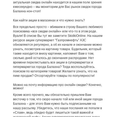
актуальная скидка онлайн находится в нашем поле зрения
ежесекундно – мы мониторим для Вас рынок скидок города
Балахна нон-стоп!
Как найти акции в магазинах и что нужно знать?
Все предельно просто – вбиваем в строку Вашего любимого
поисковика «все скидки онлайн» или что-то в этом роде.
Вуаля! В списке Вы тут же заметите SkidkiOnline. На нашем
ресурсе акции супермаркет "Газпромнефть" АЗС
обновляются регулярно, а об их начале и окончании можно
узнать, посмотрев на картинку товара. Будильник, который
также находится внизу картинки, напомнит Вам о том,
сколько дней осталось до окончания распродажи. Нет
времени перелистывать все акции в супермаркетах и
гипермаркетах города Балахна? Тогда воспользуйтесь
поиском по категориям товаров! Желаете узнать, что на
пике продаж? Отсортируйте товары по популярности!
Можно на почту информацию про онлайн скидки? Конечно,
можно!
Кроме всего прочего, мы обязательно пришлем Вам
весточку о том, что скоро начало той или иной акции города
Балахна – для этого Вам нужно быть подписанными на
нашу рассылку. Убедитесь, что наши послания не попали в
«Спам», ведь обидно будет лишиться такой важной и