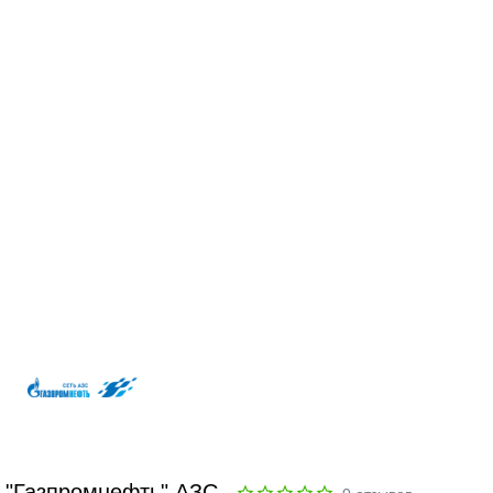
"Газпромнефть" АЗС