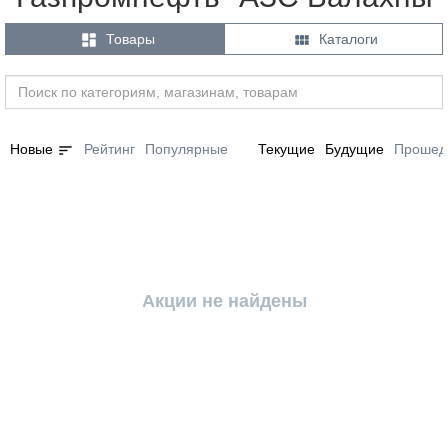


Товары
Каталоги
sort
Новые
Рейтинг
Популярные
Текущие
Будущие
Прошед
Акции не найдены