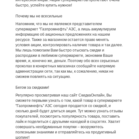
интересной инфы. Акции супермаркетов пролетают очень
быстро, успейте купить нужное!
Почему мы не всесильные
Напомним, что мы не являемся представителем
супермаркет "Газпромнефть" АЗС, а лишь аккумулируем
информацию об акционных предложениях на нашем
ресурсе. Также за магазином остается право менять
условия акции, контролировать наличие товара и так далее.
Мы лишь помогаем Вам быстро отыскать скидки и
распродажи в любимом супермаркете, экономим Ваше
время, и, конечно же, деньги. Поэтому обо всех серьезных
проколах в конкретных магазинах сообщайте напрямую
администрации сети, так как мы, к сожалению, никак не
сможем повлиять на ситуацию.
Бегом за скидками!
Регулярно просматривая наш сайт СкидкаОнлайн, Вы
сможете первыми узнать о том, какой товар в супермаркете
"Газпромнефть" АЗС сегодня продается со скидкой, и
сколько дней будет длиться акция. Тут можно узнать отзывы
покупателей, посмотреть популярность товара, поставить
лайк и поделиться с друзьями находкой в соцсетях. Хватит
совершать необдуманные покупки – вооружитесь
полезными знаниями и отправляйтесь на продуктивный
шопинг!