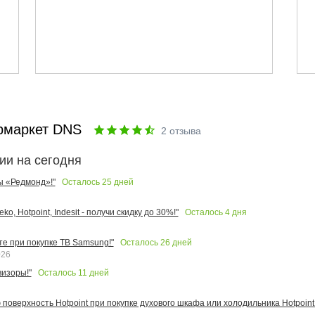
рмаркет DNS
2
отзыва
ии на сегодня
Осталось
25
дней
ы «Редмонд»!"
Осталось
4
дня
o, Hotpoint, Indesit - получи скидку до 30%!"
Осталось
26
дней
те при покупке ТВ Samsung!"
026
Осталось
11
дней
изоры!"
поверхность Hotpoint при покупке духового шкафа или холодильника Hotpoint!