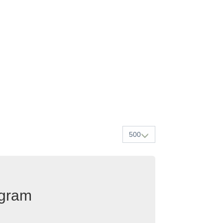
500
egram