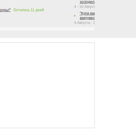
холодильника Hotpoint!"
4 - 10 Августа 2026
зоры!"
Осталось
11
дней
"Купи вакуумный упаковщик + р
вакуумного упаковщика = получи
4 Августа - 30 Сентября 2026