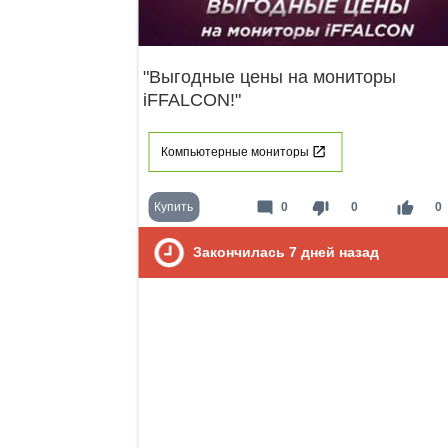
"Выгодные цены на мониторы
iFFALCON!"
Компьютерные мониторы
mode_comment
thumb_down
thumb_up
Купить
0
0
0
Закончилась
7
дней назад