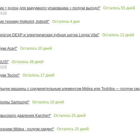
Осталось
55
дней
к + рулон для вакуумного упаковщика = получи выгоду!"
2026
Осталось
4
дня
 технику Hotpoint, Indesit!"
Осталось
12
дней
игатор DEXP и электрическая зубная щетка Longa Vita!"
Осталось
10
дней
ки Acer!"
Осталось
38
дней
SUS!"
2026
Осталось
17
дней
уки Tecno!"
льную машины с соединительным элементом Midea или Toshiba — получи скид
Осталось
10
дней
изоры Samsung!"
Осталось
25
дней
высокого давления Karcher!"
Осталось
25
дней
ехники Midea - получи скидку!"