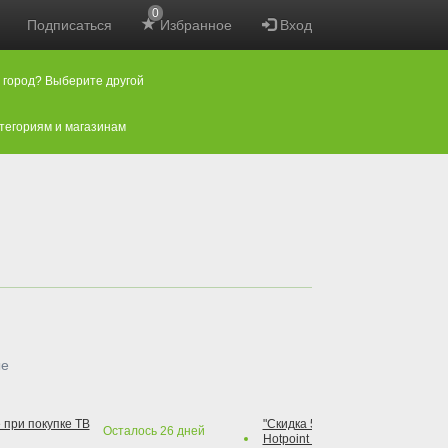
0
Подписаться
Избранное
Вход
 город? Выберите другой
атегориям и магазинам
ые
 при покупке ТВ
"Скидка 50% на варочную повер
Осталось
26
дней
Hotpoint при покупке духового 