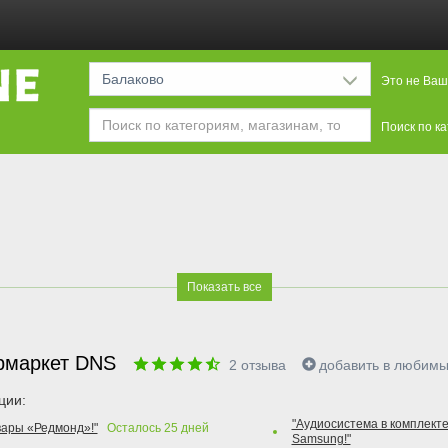
Балаково
Это не Ваш
Поиск по к
Показать все
рмаркет DNS
2
отзыва
добавить в любим
ции:
"Аудиосистема в комплекте
вары «Редмонд»!"
Осталось
25
дней
Samsung!"