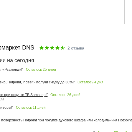
рмаркет DNS
2
отзыва
ии на сегодня
Осталось
25
дней
ы «Редмонд»!"
Осталось
4
дня
o, Hotpoint, Indesit - получи скидку до 30%!"
Осталось
26
дней
те при покупке ТВ Samsung!"
026
Осталось
11
дней
изоры!"
поверхность Hotpoint при покупке духового шкафа или холодильника Hotpoint!