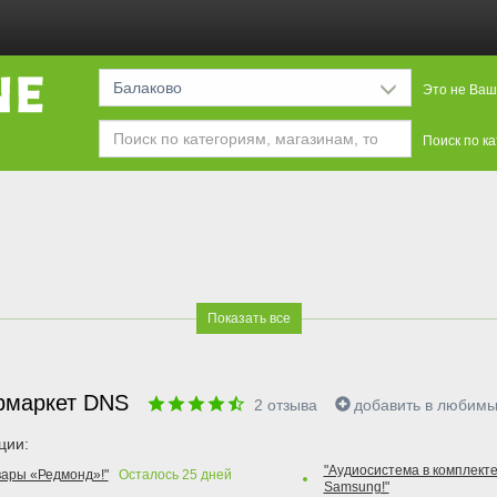
Балаково
Это не Ваш
Поиск по к
Показать все
рмаркет DNS
2
отзыва
добавить в любим
ции:
"Аудиосистема в комплекте
вары «Редмонд»!"
Осталось
25
дней
Samsung!"