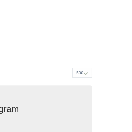
500
egram