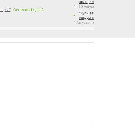
холодильника Hotpoint!"
4 - 10 Августа 2026
зоры!"
Осталось
11
дней
"Купи вакуумный упаковщик + р
вакуумного упаковщика = получи
4 Августа - 30 Сентября 2026