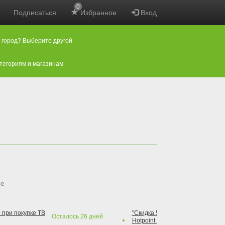
0
Подписаться
Избранное
Вход
 город? Выберите другой
атегориям и магазинам
ые
 при покупке ТВ
"Скидка 50% на варочную повер
Осталось
26
дней
Hotpoint при покупке духового 