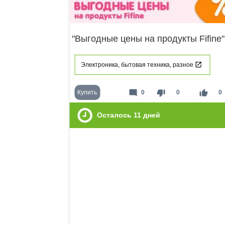
"Выгодные цены на продукты Fifine"
Электроника, бытовая техника, разное
mode_comment
thumb_down
thumb_up
Купить
0
0
0
Осталось
11
дней