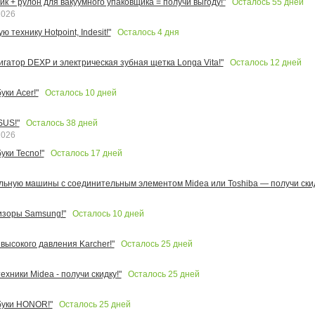
Осталось
55
дней
к + рулон для вакуумного упаковщика = получи выгоду!"
2026
Осталось
4
дня
 технику Hotpoint, Indesit!"
Осталось
12
дней
игатор DEXP и электрическая зубная щетка Longa Vita!"
Осталось
10
дней
ки Acer!"
Осталось
38
дней
SUS!"
2026
Осталось
17
дней
уки Tecno!"
льную машины с соединительным элементом Midea или Toshiba — получи скид
Осталось
10
дней
изоры Samsung!"
Осталось
25
дней
высокого давления Karcher!"
Осталось
25
дней
ехники Midea - получи скидку!"
Осталось
25
дней
буки HONOR!"