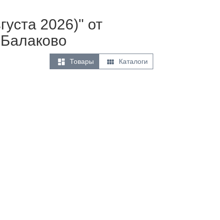
густа 2026)" от
 Балаково


Товары
Каталоги