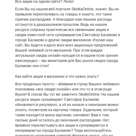
Все акции на одном сайте? Легко!
Если Вы на нашем веб-портале SkidkaOnline, значит, Вы не
привыкли переплачивать за товары и знаете, что такое
горячие распродажи. А благодаря нам лишние расходы
останутся в даааааалеком прошлом. Ведь на нашем
ресурсе собраны практически все свеженькие акции и
скидки известной сети супермаркетов Светофор Балаково в
городе Балаково и другие скидки магазинов. Изучая наш
сайт, Вы будете в курсе всех-всех акционных предложений
Вашей любимой сети магазинов. При этом каждая
актуальная скидка онлайн находится в нашем поле зрения
ежесекундно – мы мониторим для Вас рынок скидок города
Балаково нон-стоп!
Как найти акции в магазинах и что нужно знать?
Все предельно просто – вбиваем в строку Вашего любимого
поисковика «все скидки онлайн» или что-то в этом роде.
Вуаля! В списке Вы тут же заметите SkidkiOnline. На нашем
ресурсе акции супермаркет Светофор Балаково
обновляются регулярно, а об их начале и окончании можно
узнать, посмотрев на картинку товара. Будильник, который
также находится внизу картинки, напомнит Вам о том,
сколько дней осталось до окончания распродажи. Нет
времени перелистывать все акции в супермаркетах и
гипермаркетах города Балаково? Тогда воспользуйтесь
поиском по категориям товаров! Желаете узнать, что на