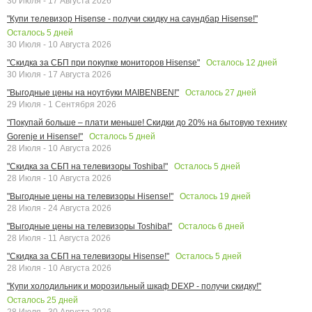
30 Июля - 17 Августа 2026
"Купи телевизор Hisense - получи скидку на саундбар Hisense!"
Осталось
5
дней
30 Июля - 10 Августа 2026
Осталось
12
дней
"Скидка за СБП при покупке мониторов Hisense"
30 Июля - 17 Августа 2026
Осталось
27
дней
"Выгодные цены на ноутбуки MAIBENBEN!"
29 Июля - 1 Сентября 2026
"Покупай больше – плати меньше! Скидки до 20% на бытовую технику
Осталось
5
дней
Gorenje и Hisense!"
28 Июля - 10 Августа 2026
Осталось
5
дней
"Скидка за СБП на телевизоры Toshiba!"
28 Июля - 10 Августа 2026
Осталось
19
дней
"Выгодные цены на телевизоры Hisense!"
28 Июля - 24 Августа 2026
Осталось
6
дней
"Выгодные цены на телевизоры Toshiba!"
28 Июля - 11 Августа 2026
Осталось
5
дней
"Скидка за СБП на телевизоры Hisense!"
28 Июля - 10 Августа 2026
"Купи холодильник и морозильный шкаф DEXP - получи скидку!"
Осталось
25
дней
28 Июля - 30 Августа 2026