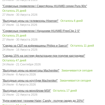
"Сервисные привилегии | Смартфоны HUAWEI серии Pura 90s"
Осталось
25
дней
27 Июля - 30 Августа 2026
Осталось
6
дней
"Выгодные цены на телевизоры Hisense!"
27 Июля - 11 Августа 2026
"Сервисные привилегии | Наушники HUAWEI FreeClip 2 S"
Осталось
25
дней
27 Июля - 30 Августа 2026
Осталось
11
дней
"Скидка за СБП на кофемашины Philips и Saeco!"
24 Июля - 16 Августа 2026
"Скидка 15% на систему фильтрации при покупке картриджа!"
Осталось
47
дней
24 Июля - 21 Сентября 2026
Заканчивается сегодня
"Выгодные цены на мониторы Machenike!"
24 Июля - 6 Августа 2026
Заканчивается сегодня
"Выгодные цены на ноутбуки Machenike!"
24 Июля - 6 Августа 2026
Осталось
17
дней
"Выгодные цены на моноблоки MSI!"
22 Июля - 22 Августа 2026
"Купи комплект техники Haier, Candy - получи скидку до 20%!"