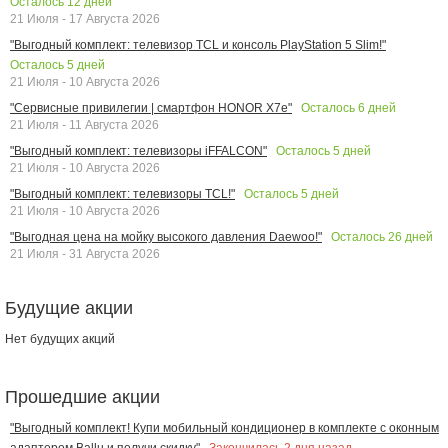
Осталось
12
дней
21 Июля - 17 Августа 2026
"Выгодный комплект: телевизор TCL и консоль PlayStation 5 Slim!"
Осталось
5
дней
21 Июля - 10 Августа 2026
Осталось
6
дней
"Сервисные привилегии | смартфон HONOR X7e"
21 Июля - 11 Августа 2026
Осталось
5
дней
"Выгодный комплект: телевизоры iFFALCON"
21 Июля - 10 Августа 2026
Осталось
5
дней
"Выгодный комплект: телевизоры TCL!"
21 Июля - 10 Августа 2026
Осталось
26
дней
"Выгодная цена на мойку высокого давления Daewoo!"
21 Июля - 31 Августа 2026
Будущие акции
Нет будущих акций
Прошедшие акции
"Выгодный комплект! Купи мобильный кондиционер в комплекте с оконным
Закончилась
2
дня назад
адаптером Ballu и получи скидку"