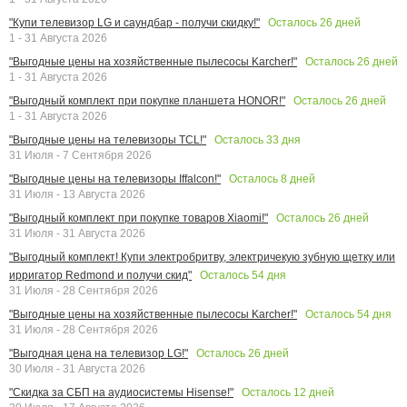
Осталось
26
дней
"Купи телевизор LG и саундбар - получи скидку!"
1 - 31 Августа 2026
Осталось
26
дней
"Выгодные цены на хозяйственные пылесосы Karcher!"
1 - 31 Августа 2026
Осталось
26
дней
"Выгодный комплект при покупке планшета HONOR!"
1 - 31 Августа 2026
Осталось
33
дня
"Выгодные цены на телевизоры TCL!"
31 Июля - 7 Сентября 2026
Осталось
8
дней
"Выгодные цены на телевизоры Iffalcon!"
31 Июля - 13 Августа 2026
Осталось
26
дней
"Выгодный комплект при покупке товаров Xiaomi!"
31 Июля - 31 Августа 2026
"Выгодный комплект! Купи электробритву, электричекую зубную щетку или
Осталось
54
дня
ирригатор Redmond и получи скид"
31 Июля - 28 Сентября 2026
Осталось
54
дня
"Выгодные цены на хозяйственные пылесосы Karcher!"
31 Июля - 28 Сентября 2026
Осталось
26
дней
"Выгодная цена на телевизор LG!"
30 Июля - 31 Августа 2026
Осталось
12
дней
"Скидка за СБП на аудиосистемы Hisense!"