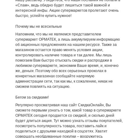
нашу рассылку. Убедитесь, что наши послания не попали в
«Спам», ведь обидно будет лишиться такой важной и
интересной инфы. Акции супермаркетов пролетают очень
быстро, успейте купить нужное!
Почему мы не всесильные
Напомним, что мы не являемся представителем
супермаркет ОРМАТЕК, а лишь аккумулируем информацию
об акционных предложениях на нашем ресурсе. Также за
магазином остается право менять условия акции,
контролировать наличие товара и так далее. Мы лишь
помогаем Вам быстро отыскать скидки и распродажи в
любимом супермаркете, экономим Ваше время, и, конечно
же, деньги. Поэтому обо всех серьезных проколах в
конкретных магазинах сообщайте напрямую
администрации сети, так как мы, к сожалению, никак не
сможем повлиять на ситуацию.
Бегом за скидками!
Регулярно просматривая наш сайт СкидкаОнлайн, Вы
сможете первыми узнать о том, какой товар в супермаркете
ОРМАТЕК сегодня продается со скидкой, и сколько дней
будет длиться акция. Тут можно узнать отзывы покупателей,
посмотреть популярность товара, поставить лайк и
поделиться с друзьями находкой в соцсетях. Хватит
совершать необдуманные покупки – вооружитесь