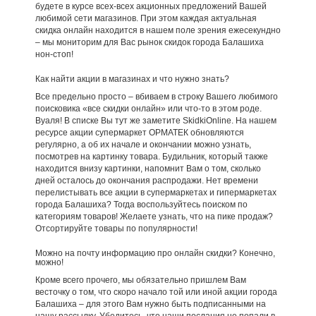
будете в курсе всех-всех акционных предложений Вашей
любимой сети магазинов. При этом каждая актуальная
скидка онлайн находится в нашем поле зрения ежесекундно
– мы мониторим для Вас рынок скидок города Балашиха
нон-стоп!
Как найти акции в магазинах и что нужно знать?
Все предельно просто – вбиваем в строку Вашего любимого
поисковика «все скидки онлайн» или что-то в этом роде.
Вуаля! В списке Вы тут же заметите SkidkiOnline. На нашем
ресурсе акции супермаркет ОРМАТЕК обновляются
регулярно, а об их начале и окончании можно узнать,
посмотрев на картинку товара. Будильник, который также
находится внизу картинки, напомнит Вам о том, сколько
дней осталось до окончания распродажи. Нет времени
перелистывать все акции в супермаркетах и гипермаркетах
города Балашиха? Тогда воспользуйтесь поиском по
категориям товаров! Желаете узнать, что на пике продаж?
Отсортируйте товары по популярности!
Можно на почту информацию про онлайн скидки? Конечно,
можно!
Кроме всего прочего, мы обязательно пришлем Вам
весточку о том, что скоро начало той или иной акции города
Балашиха – для этого Вам нужно быть подписанными на