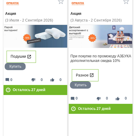
Акция
Акция
(3 Июля - 2 Сентября 2026)
(3 Августа - 2 Сентября 2026)
При покупке по промокоду АЗБУКА
Подушки
дополнительная скидка 10%
Купить
Разное
mode_comment
thumb_down
thumb_up
0
0
0
Купить
Осталось
27
дней
mode_comment
thumb_down
thumb_up
0
0
0
Осталось
27
дней