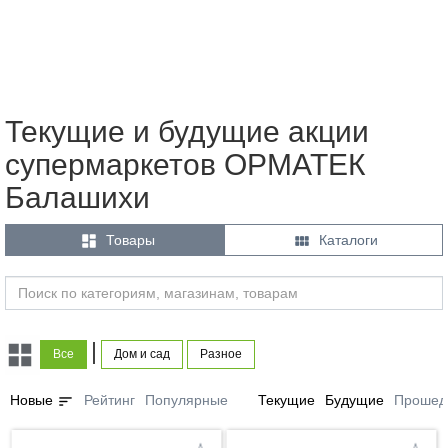
Текущие и будущие акции
супермаркетов ОРМАТЕК
Балашихи


Товары
Каталоги
|
Все
Дом и сад
Разное
sort
Новые
Рейтинг
Популярные
Текущие
Будущие
Прошед